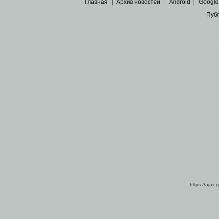
Главная
|
Архив новостей
|
Android
|
Google
Пуб
Все пра
Основными материалами сайта являются
архивные ко
https://ajax.