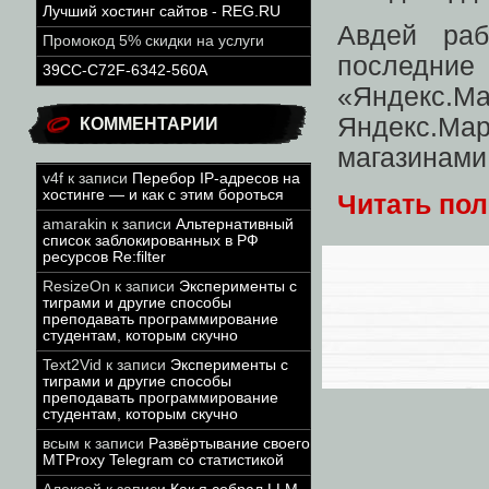
Лучший хостинг сайтов - REG.RU
Авдей раб
Промокод 5% скидки на услуги
последн
39CC-C72F-6342-560A
«
Яндекс.
Яндекс.М
КОММЕНТАРИИ
магазинами
v4f
к записи
Перебор IP-адресов на
хостинге — и как с этим бороться
Читать по
amarakin
к записи
Альтернативный
список заблокированных в РФ
ресурсов Re:filter
ResizeOn
к записи
Эксперименты с
тиграми и другие способы
преподавать программирование
студентам, которым скучно
Text2Vid
к записи
Эксперименты с
тиграми и другие способы
преподавать программирование
студентам, которым скучно
всым
к записи
Развёртывание своего
MTProxy Telegram со статистикой