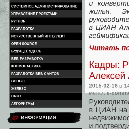
и конверт
СИСТЕМНОЕ АДМИНИСТРИРОВАНИЕ
жилья. Эк
УПРАВЛЕНИЕ ПРОЕКТАМИ
руководит
PYTHON
в ЦИАН Але
РАЗРАБОТКА
геймифика
ИСКУССТВЕННЫЙ ИНТЕЛЛЕКТ
OPEN SOURCE
Читать п
БУДУЩЕЕ ЗДЕСЬ
ВЕБ-РАЗРАБОТКА
Кадры: Р
КОСМОНАВТИКА
Алексей
РАЗРАБОТКА ВЕБ-САЙТОВ
GOOGLE
2015-02-16
в 1
ЖЕЛЕЗО
метки:
e-comm
LINUX
Руководит
АЛГОРИТМЫ
в ЦИАН на 
недвижимо
ИНФОРМАЦИЯ
и подтверд