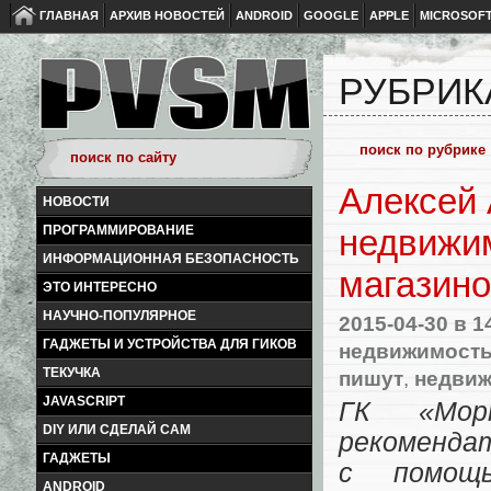
ГЛАВНАЯ
АРХИВ НОВОСТЕЙ
ANDROID
GOOGLE
APPLE
MICROSOF
РУБРИК
Алексей
НОВОСТИ
ПРОГРАММИРОВАНИЕ
недвижим
ИНФОРМАЦИОННАЯ БЕЗОПАСНОСТЬ
магазино
ЭТО ИНТЕРЕСНО
НАУЧНО-ПОПУЛЯРНОЕ
2015-04-30
в 1
ГАДЖЕТЫ И УСТРОЙСТВА ДЛЯ ГИКОВ
недвижимост
ТЕКУЧКА
пишут
,
недви
JAVASCRIPT
ГК «Мор
DIY ИЛИ СДЕЛАЙ САМ
рекоменда
ГАДЖЕТЫ
с помощ
ANDROID