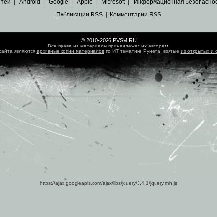
стей
|
Android
|
Google
|
Apple
|
Microsoft
|
Информационная безопасно
Публикации RSS
|
Комментарии RSS
© 2010-2026 PVSM.RU
Все права на материалы принадлежат их авторам.
сайта являются
архивные копии материалов
по ИТ тематике Рунета, взятые
из открытых и 
https://ajax.googleapis.com/ajax/libs/jquery/3.4.1/jquery.min.js