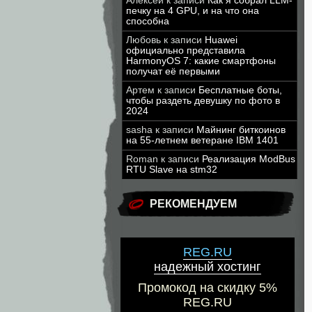
Алексей
к записи
Как я собрал LLM-
печку на 4 GPU, и на что она
способна
Любовь
к записи
Huawei
официально представила
HarmonyOS 7: какие смартфоны
получат её первыми
Артем
к записи
Бесплатные боты,
чтобы раздеть девушку по фото в
2024
sasha
к записи
Майнинг биткоинов
на 55-летнем ветеране IBM 1401
Roman
к записи
Реализация ModBus
RTU Slave на stm32
РЕКОМЕНДУЕМ
REG.RU
надежный хостинг
Промокод на скидку 5%
REG.RU