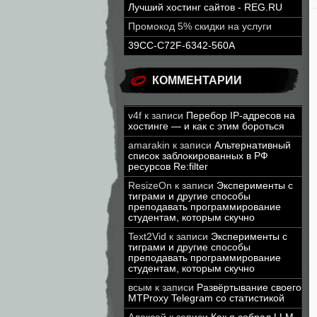
Лучший хостинг сайтов - REG.RU
Промокод 5% скидки на услуги
39CC-C72F-6342-560A
КОММЕНТАРИИ
v4f
к записи
Перебор IP-адресов на
хостинге — и как с этим бороться
amarakin
к записи
Альтернативный
список заблокированных в РФ
ресурсов Re:filter
ResizeOn
к записи
Эксперименты с
тиграми и другие способы
преподавать программирование
студентам, которым скучно
Text2Vid
к записи
Эксперименты с
тиграми и другие способы
преподавать программирование
студентам, которым скучно
всым
к записи
Развёртывание своего
MTProxy Telegram со статистикой