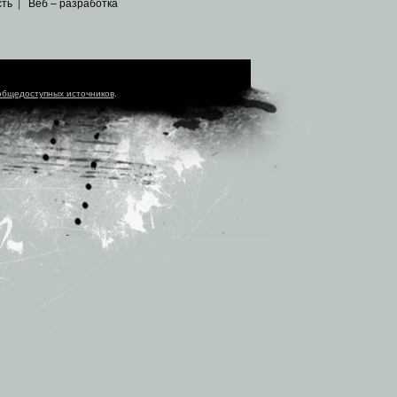
сть
|
Веб – разработка
общедоступных источников
.