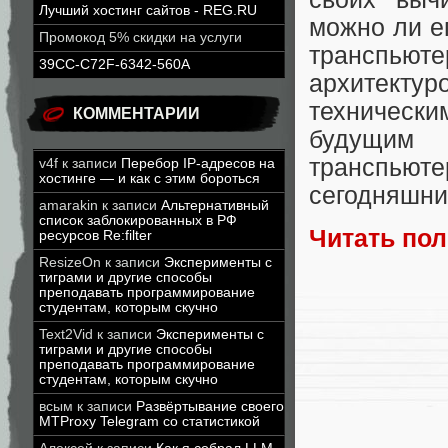
Лучший хостинг сайтов - REG.RU
можно ли е
Промокод 5% скидки на услуги
транспью
39CC-C72F-6342-560A
архитекту
техническ
КОММЕНТАРИИ
будущим
транспьюте
v4f
к записи
Перебор IP-адресов на
хостинге — и как с этим бороться
сегодняшни
amarakin
к записи
Альтернативный
список заблокированных в РФ
Читать по
ресурсов Re:filter
ResizeOn
к записи
Эксперименты с
тиграми и другие способы
преподавать программирование
студентам, которым скучно
Text2Vid
к записи
Эксперименты с
тиграми и другие способы
преподавать программирование
студентам, которым скучно
всым
к записи
Развёртывание своего
MTProxy Telegram со статистикой