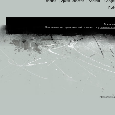
Главная
|
Архив новостей
|
Android
|
Google
Пуб
Все пра
Основными материалами сайта являются
архивные ко
https://ajax.