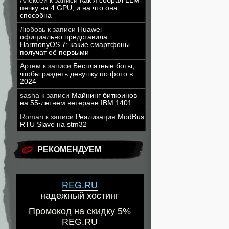
Алексей
к записи
Как я собрал LLM-
печку на 4 GPU, и на что она
способна
Любовь
к записи
Huawei
официально представила
HarmonyOS 7: какие смартфоны
получат её первыми
Артем
к записи
Бесплатные боты,
чтобы раздеть девушку по фото в
2024
sasha
к записи
Майнинг биткоинов
на 55-летнем ветеране IBM 1401
Roman
к записи
Реализация ModBus
RTU Slave на stm32
РЕКОМЕНДУЕМ
REG.RU
надежный хостинг
Промокод на скидку 5%
REG.RU