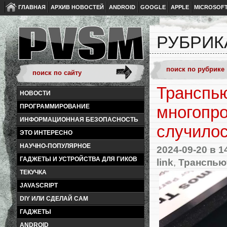
ГЛАВНАЯ
АРХИВ НОВОСТЕЙ
ANDROID
GOOGLE
APPLE
MICROSOF
РУБРИКА
Транспь
НОВОСТИ
ПРОГРАММИРОВАНИЕ
многопро
ИНФОРМАЦИОННАЯ БЕЗОПАСНОСТЬ
случило
ЭТО ИНТЕРЕСНО
НАУЧНО-ПОПУЛЯРНОЕ
2024-09-20
в 1
ГАДЖЕТЫ И УСТРОЙСТВА ДЛЯ ГИКОВ
link
,
Транспью
ТЕКУЧКА
JAVASCRIPT
DIY ИЛИ СДЕЛАЙ САМ
ГАДЖЕТЫ
ANDROID