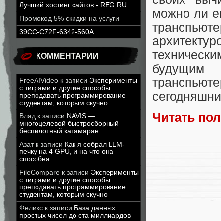
Лучший хостинг сайтов - REG.RU
можно ли е
Промокод 5% скидки на услуги
транспью
39CC-C72F-6342-560A
архитекту
техническ
КОММЕНТАРИИ
будущим
транспьюте
FreeAIVideo
к записи
Эксперименты
с тиграми и другие способы
сегодняшни
преподавать программирование
студентам, которым скучно
Читать по
Влад
к записи
NAVIS —
многоцелевой быстросборный
беспилотный катамаран
Азат
к записи
Как я собрал LLM-
печку на 4 GPU, и на что она
способна
FileCompare
к записи
Эксперименты
с тиграми и другие способы
преподавать программирование
студентам, которым скучно
Феликс
к записи
База данных
простых чисел до ста миллиардов