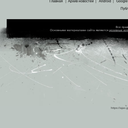
Главная
|
Архив новостей
|
Android
|
Google
Пуб
Все пра
Основными материалами сайта являются
архивные ко
https://ajax.