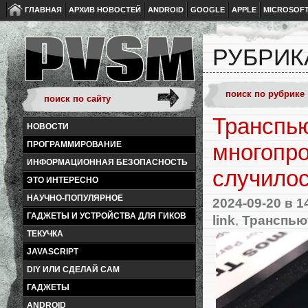
ГЛАВНАЯ
АРХИВ НОВОСТЕЙ
ANDROID
GOOGLE
APPLE
MICROSOF
РУБРИК
Транспь
НОВОСТИ
ПРОГРАММИРОВАНИЕ
многопро
ИНФОРМАЦИОННАЯ БЕЗОПАСНОСТЬ
случило
ЭТО ИНТЕРЕСНО
НАУЧНО-ПОПУЛЯРНОЕ
2024-09-20
в 1
ГАДЖЕТЫ И УСТРОЙСТВА ДЛЯ ГИКОВ
link
,
Транспью
ТЕКУЧКА
JAVASCRIPT
DIY ИЛИ СДЕЛАЙ САМ
ГАДЖЕТЫ
ANDROID