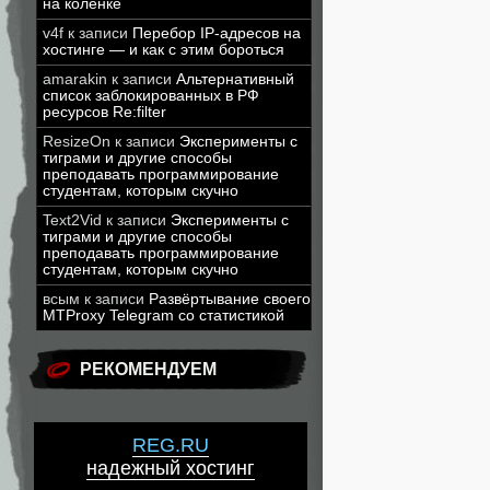
на коленке
v4f
к записи
Перебор IP-адресов на
хостинге — и как с этим бороться
amarakin
к записи
Альтернативный
список заблокированных в РФ
ресурсов Re:filter
ResizeOn
к записи
Эксперименты с
тиграми и другие способы
преподавать программирование
студентам, которым скучно
Text2Vid
к записи
Эксперименты с
тиграми и другие способы
преподавать программирование
студентам, которым скучно
всым
к записи
Развёртывание своего
MTProxy Telegram со статистикой
РЕКОМЕНДУЕМ
REG.RU
надежный хостинг