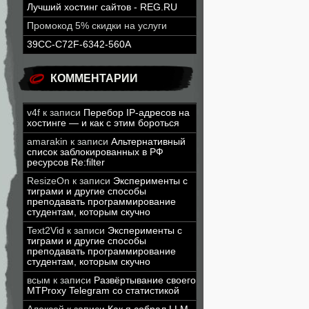
Лучший хостинг сайтов - REG.RU
Промокод 5% скидки на услуги
39CC-C72F-6342-560A
КОММЕНТАРИИ
v4f
к записи
Перебор IP-адресов на
хостинге — и как с этим бороться
amarakin
к записи
Альтернативный
список заблокированных в РФ
ресурсов Re:filter
ResizeOn
к записи
Эксперименты с
тиграми и другие способы
преподавать программирование
студентам, которым скучно
Text2Vid
к записи
Эксперименты с
тиграми и другие способы
преподавать программирование
студентам, которым скучно
всым
к записи
Развёртывание своего
MTProxy Telegram со статистикой