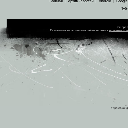
Главная
|
Архив новостей
|
Android
|
Google
Пуб
Все пра
Основными материалами сайта являются
архивные ко
https://ajax.