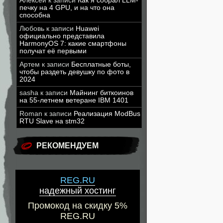
Алексей
к записи
Как я собрал LLM-
печку на 4 GPU, и на что она
способна
Любовь
к записи
Huawei
официально представила
HarmonyOS 7: какие смартфоны
получат её первыми
Артем
к записи
Бесплатные боты,
чтобы раздеть девушку по фото в
2024
sasha
к записи
Майнинг биткоинов
на 55-летнем ветеране IBM 1401
Roman
к записи
Реализация ModBus
RTU Slave на stm32
РЕКОМЕНДУЕМ
REG.RU
надежный хостинг
Промокод на скидку 5%
REG.RU