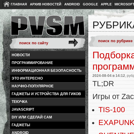
ГЛАВНАЯ
АРХИВ НОВОСТЕЙ
ANDROID
GOOGLE
APPLE
MICROSOF
РУБРИК
Подборка
НОВОСТИ
ПРОГРАММИРОВАНИЕ
програм
ИНФОРМАЦИОННАЯ БЕЗОПАСНОСТЬ
2024-08-04
в 14:12
, руб
ЭТО ИНТЕРЕСНО
TL;DR
НАУЧНО-ПОПУЛЯРНОЕ
ГАДЖЕТЫ И УСТРОЙСТВА ДЛЯ ГИКОВ
Игры от Zac
ТЕКУЧКА
TIS-100
JAVASCRIPT
DIY ИЛИ СДЕЛАЙ САМ
EXAPUN
ГАДЖЕТЫ
ANDROID