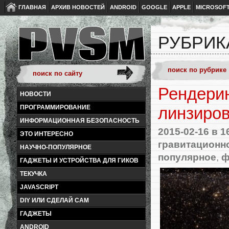
ГЛАВНАЯ
АРХИВ НОВОСТЕЙ
ANDROID
GOOGLE
APPLE
MICROSOF
РУБРИК
Рендеринг
НОВОСТИ
ПРОГРАММИРОВАНИЕ
линзиро
ИНФОРМАЦИОННАЯ БЕЗОПАСНОСТЬ
2015-02-16
в 1
ЭТО ИНТЕРЕСНО
гравитационн
НАУЧНО-ПОПУЛЯРНОЕ
популярное
,
ф
ГАДЖЕТЫ И УСТРОЙСТВА ДЛЯ ГИКОВ
ТЕКУЧКА
JAVASCRIPT
DIY ИЛИ СДЕЛАЙ САМ
ГАДЖЕТЫ
ANDROID