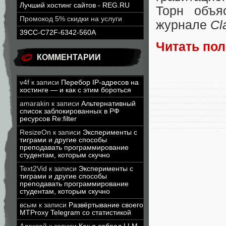
Лучший хостинг сайтов - REG.RU
Торн объ
Промокод 5% скидки на услуги
журнале
Cl
39CC-C72F-6342-560A
Читать по
КОММЕНТАРИИ
v4f
к записи
Перебор IP-адресов на
хостинге — и как с этим бороться
amarakin
к записи
Альтернативный
список заблокированных в РФ
ресурсов Re:filter
ResizeOn
к записи
Эксперименты с
тиграми и другие способы
преподавать программирование
студентам, которым скучно
Text2Vid
к записи
Эксперименты с
тиграми и другие способы
преподавать программирование
студентам, которым скучно
всым
к записи
Развёртывание своего
MTProxy Telegram со статистикой