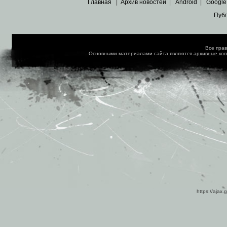
Главная
|
Архив новостей
|
Android
|
Google
Пуб
Все пра
Основными материалами сайта являются
архивные ко
https://ajax.