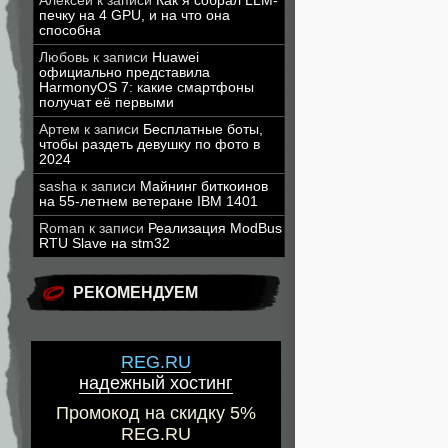
Алексей
к записи
Как я собрал LLM-
печку на 4 GPU, и на что она
способна
Любовь
к записи
Huawei
официально представила
HarmonyOS 7: какие смартфоны
получат её первыми
Артем
к записи
Бесплатные боты,
чтобы раздеть девушку по фото в
2024
sasha
к записи
Майнинг биткоинов
на 55-летнем ветеране IBM 1401
Roman
к записи
Реализация ModBus
RTU Slave на stm32
РЕКОМЕНДУЕМ
REG.RU
надежный хостинг
Промокод на скидку 5%
REG.RU