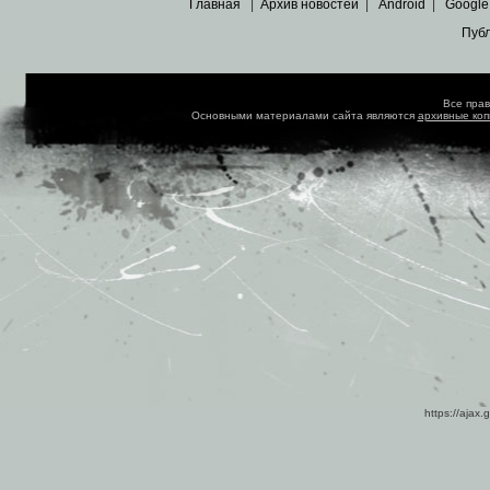
Главная
|
Архив новостей
|
Android
|
Google
Пуб
Все пра
Основными материалами сайта являются
архивные ко
https://ajax.