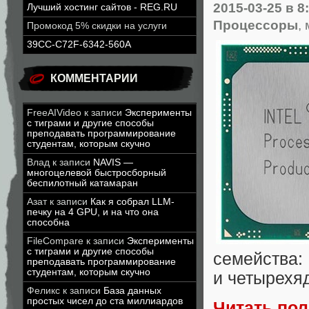
2015-03-25
в 8
Лучший хостинг сайтов - REG.RU
Процессоры
,
Промокод 5% скидки на услуги
39CC-C72F-6342-560A
КОММЕНТАРИИ
FreeAIVideo
к записи
Эксперименты
с тиграми и другие способы
преподавать программирование
студентам, которым скучно
Влад
к записи
NAVIS —
многоцелевой быстросборный
беспилотный катамаран
Азат
к записи
Как я собрал LLM-
печку на 4 GPU, и на что она
способна
FileCompare
к записи
Эксперименты
с тиграми и другие способы
семейства
преподавать программирование
студентам, которым скучно
и четырех
Феликс
к записи
База данных
простых чисел до ста миллиардов
Читать по