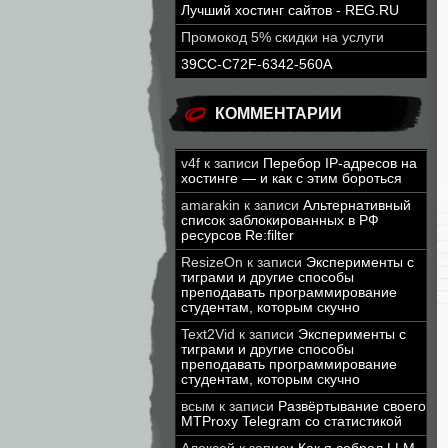
Лучший хостинг сайтов - REG.RU
Промокод 5% скидки на услуги
39CC-C72F-6342-560A
КОММЕНТАРИИ
v4f
к записи
Перебор IP-адресов на
хостинге — и как с этим бороться
amarakin
к записи
Альтернативный
список заблокированных в РФ
ресурсов Re:filter
ResizeOn
к записи
Эксперименты с
тиграми и другие способы
преподавать программирование
студентам, которым скучно
Text2Vid
к записи
Эксперименты с
тиграми и другие способы
преподавать программирование
студентам, которым скучно
всым
к записи
Развёртывание своего
MTProxy Telegram со статистикой