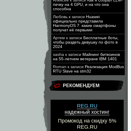
Алексей
к записи
Как я собрал LLM-
печку на 4 GPU, и на что она
способна
Любовь
к записи
Huawei
официально представила
HarmonyOS 7: какие смартфоны
получат её первыми
Артем
к записи
Бесплатные боты,
чтобы раздеть девушку по фото в
2024
sasha
к записи
Майнинг биткоинов
на 55-летнем ветеране IBM 1401
Roman
к записи
Реализация ModBus
RTU Slave на stm32
РЕКОМЕНДУЕМ
REG.RU
надежный хостинг
Промокод на скидку 5%
REG.RU