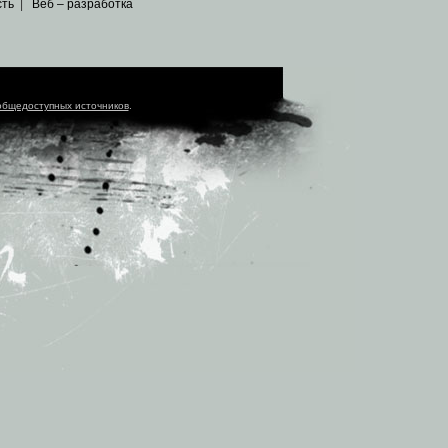
сть
|
Веб – разработка
общедоступных источников
.