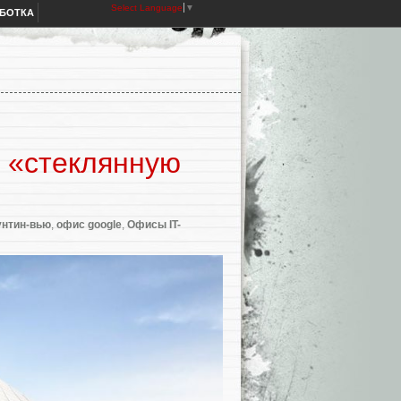
Select Language
▼
АБОТКА
ь «стеклянную
унтин-вью
,
офис google
,
Офисы IT-