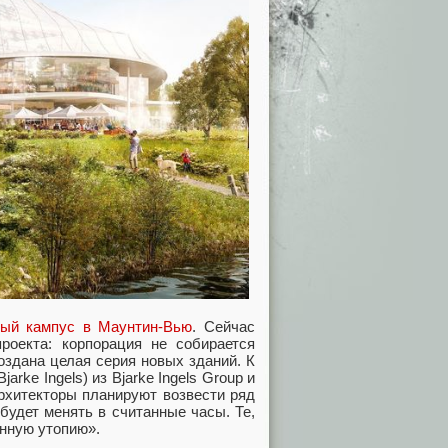
вый кампус в Маунтин-Вью
. Сейчас
роекта: корпорация не собирается
оздана целая серия новых зданий. К
rke Ingels) из Bjarke Ingels Group и
Архитекторы планируют возвести ряд
удет менять в считанные часы. Те,
янную утопию».