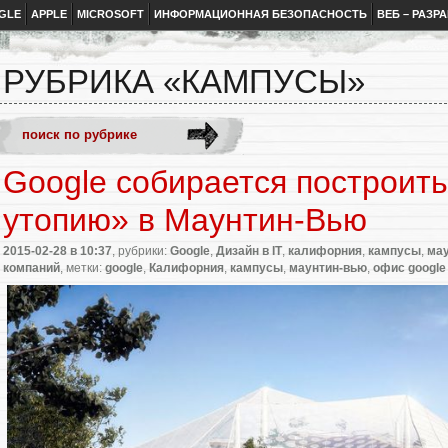
GLE
APPLE
MICROSOFT
ИНФОРМАЦИОННАЯ БЕЗОПАСНОСТЬ
ВЕБ – РАЗР
РУБРИКА «КАМПУСЫ»
Google собирается построит
утопию» в Маунтин-Вью
2015-02-28
в 10:37
, рубрики:
Google
,
Дизайн в IT
,
калифорния
,
кампусы
,
ма
компаний
, метки:
google
,
Калифорния
,
кампусы
,
маунтин-вью
,
офис google