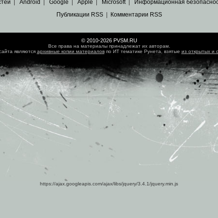
стей
|
Android
|
Google
|
Apple
|
Microsoft
|
Информационная безопасно
Публикации RSS
|
Комментарии RSS
© 2010-2026 PVSM.RU
Все права на материалы принадлежат их авторам.
сайта являются
архивные копии материалов
по ИТ тематике Рунета, взятые
из открытых и 
https://ajax.googleapis.com/ajax/libs/jquery/3.4.1/jquery.min.js