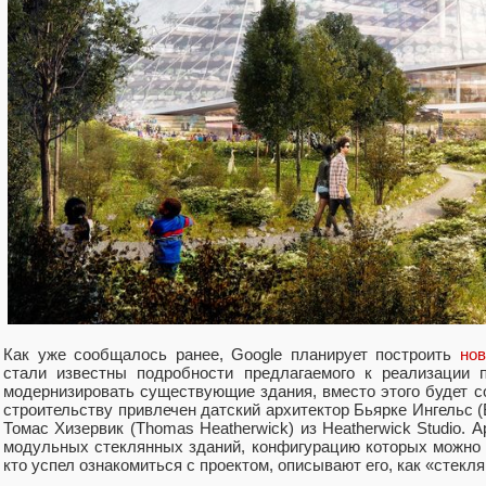
Как уже сообщалось ранее, Google планирует построить
но
стали известны подробности предлагаемого к реализации п
модернизировать существующие здания, вместо этого будет с
строительству привлечен датский архитектор Бьярке Ингельс (Bja
Томас Хизервик (Thomas Heatherwick) из Heatherwick Studio. 
модульных стеклянных зданий, конфигурацию которых можно б
кто успел ознакомиться с проектом, описывают его, как «стекл