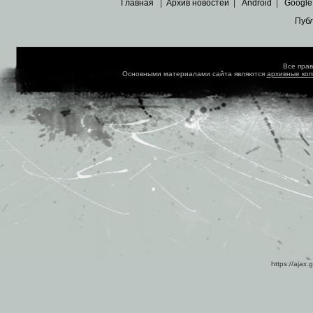
Главная
|
Архив новостей
|
Android
|
Google
Пуб
Все пра
Основными материалами сайта являются
архивные ко
https://ajax.