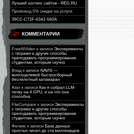
Лучший хостинг сайтов - REG.RU
Промокод 5% скидки на услуги
39CC-C72F-6342-560A
КОММЕНТАРИИ
FreeAIVideo
к записи
Эксперименты
с тиграми и другие способы
преподавать программирование
студентам, которым скучно
Влад
к записи
NAVIS —
многоцелевой быстросборный
беспилотный катамаран
Азат
к записи
Как я собрал LLM-
печку на 4 GPU, и на что она
способна
FileCompare
к записи
Эксперименты
с тиграми и другие способы
преподавать программирование
студентам, которым скучно
Феликс
к записи
База данных
простых чисел до ста миллиардов