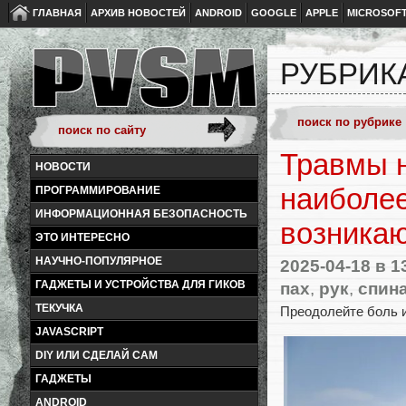
ГЛАВНАЯ
АРХИВ НОВОСТЕЙ
ANDROID
GOOGLE
APPLE
MICROSOF
РУБРИК
Травмы н
НОВОСТИ
наиболее
ПРОГРАММИРОВАНИЕ
ИНФОРМАЦИОННАЯ БЕЗОПАСНОСТЬ
возникаю
ЭТО ИНТЕРЕСНО
НАУЧНО-ПОПУЛЯРНОЕ
2025-04-18
в 1
пах
,
рук
,
спин
ГАДЖЕТЫ И УСТРОЙСТВА ДЛЯ ГИКОВ
ТЕКУЧКА
Преодолейте боль и
JAVASCRIPT
DIY ИЛИ СДЕЛАЙ САМ
ГАДЖЕТЫ
ANDROID