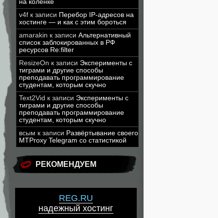
на коленке
v4f
к записи
Перебор IP-адресов на
хостинге — и как с этим бороться
amarakin
к записи
Альтернативный
список заблокированных в РФ
ресурсов Re:filter
ResizeOn
к записи
Эксперименты с
тиграми и другие способы
преподавать программирование
студентам, которым скучно
Text2Vid
к записи
Эксперименты с
тиграми и другие способы
преподавать программирование
студентам, которым скучно
всым
к записи
Развёртывание своего
MTProxy Telegram со статистикой
РЕКОМЕНДУЕМ
REG.RU
надежный хостинг