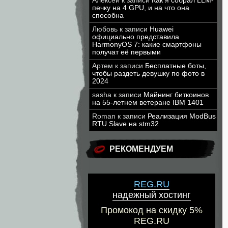
Алексей
к записи
Как я собрал LLM-
печку на 4 GPU, и на что она
способна
Любовь
к записи
Huawei
официально представила
HarmonyOS 7: какие смартфоны
получат её первыми
Артем
к записи
Бесплатные боты,
чтобы раздеть девушку по фото в
2024
sasha
к записи
Майнинг биткоинов
на 55-летнем ветеране IBM 1401
Roman
к записи
Реализация ModBus
RTU Slave на stm32
РЕКОМЕНДУЕМ
REG.RU
надежный хостинг
Промокод на скидку 5%
REG.RU