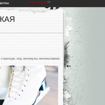
Select Language
▼
АБОТКА
СКАЯ
 структура
,
лёд
,
молекулы
,
молекулярная