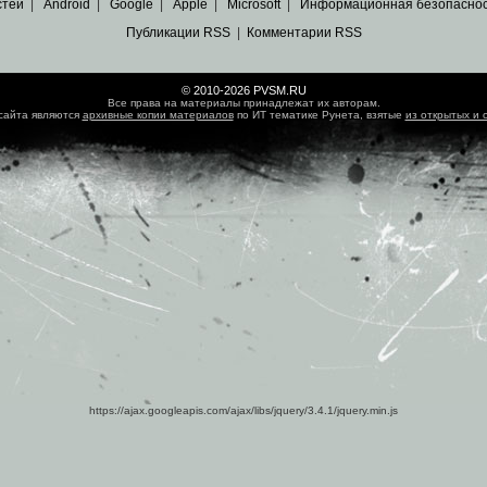
стей
|
Android
|
Google
|
Apple
|
Microsoft
|
Информационная безопасно
Публикации RSS
|
Комментарии RSS
© 2010-2026 PVSM.RU
Все права на материалы принадлежат их авторам.
сайта являются
архивные копии материалов
по ИТ тематике Рунета, взятые
из открытых и 
https://ajax.googleapis.com/ajax/libs/jquery/3.4.1/jquery.min.js