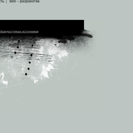
сть
|
Веб – разработка
общедоступных источников
.