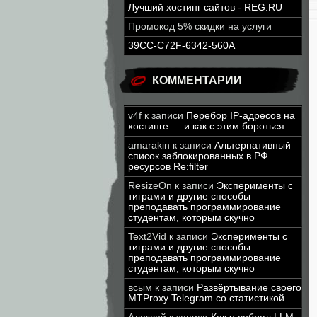
Лучший хостинг сайтов - REG.RU
Промокод 5% скидки на услуги
39CC-C72F-6342-560A
КОММЕНТАРИИ
v4f
к записи
Перебор IP-адресов на
хостинге — и как с этим бороться
amarakin
к записи
Альтернативный
список заблокированных в РФ
ресурсов Re:filter
ResizeOn
к записи
Эксперименты с
тиграми и другие способы
преподавать программирование
студентам, которым скучно
Text2Vid
к записи
Эксперименты с
тиграми и другие способы
преподавать программирование
студентам, которым скучно
всым
к записи
Развёртывание своего
MTProxy Telegram со статистикой