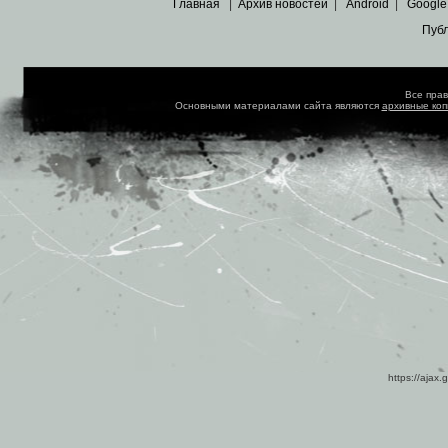
Главная
|
Архив новостей
|
Android
|
Google
Пуб
Все пра
Основными материалами сайта являются
архивные ко
https://ajax.