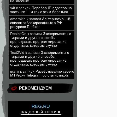
на коленке
v4f
к записи
Перебор IP-адресов на
хостинге — и как с этим бороться
amarakin
к записи
Альтернативный
список заблокированных в РФ
ресурсов Re:filter
ResizeOn
к записи
Эксперименты с
тиграми и другие способы
преподавать программирование
студентам, которым скучно
Text2Vid
к записи
Эксперименты с
тиграми и другие способы
преподавать программирование
студентам, которым скучно
всым
к записи
Развёртывание своего
MTProxy Telegram со статистикой
РЕКОМЕНДУЕМ
REG.RU
надежный хостинг