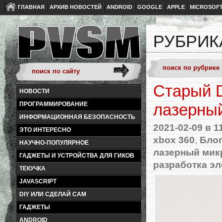
ГЛАВНАЯ
АРХИВ НОВОСТЕЙ
ANDROID
GOOGLE
APPLE
MICROSOF
РУБРИК
Старый 
НОВОСТИ
ПРОГРАММИРОВАНИЕ
лазерны
ИНФОРМАЦИОННАЯ БЕЗОПАСНОСТЬ
2021-02-09
в 1
ЭТО ИНТЕРЕСНО
xbox 360
,
Блог
НАУЧНО-ПОПУЛЯРНОЕ
лазерный мик
ГАДЖЕТЫ И УСТРОЙСТВА ДЛЯ ГИКОВ
разработка э
ТЕКУЧКА
JAVASCRIPT
DIY ИЛИ СДЕЛАЙ САМ
ГАДЖЕТЫ
ANDROID