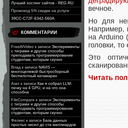
деградирую
Лучший хостинг сайтов - REG.RU
вечное.
Промокод 5% скидки на услуги
39CC-C72F-6342-560A
Но для не
Например, 
КОММЕНТАРИИ
на Arduino
головки, то
FreeAIVideo
к записи
Эксперименты
с тиграми и другие способы
преподавать программирование
Это оптич
студентам, которым скучно
сканирован
Влад
к записи
NAVIS —
многоцелевой быстросборный
беспилотный катамаран
Читать по
Азат
к записи
Как я собрал LLM-
печку на 4 GPU, и на что она
способна
FileCompare
к записи
Эксперименты
с тиграми и другие способы
преподавать программирование
студентам, которым скучно
Феликс
к записи
База данных
простых чисел до ста миллиардов