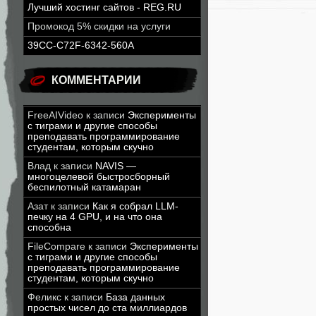
Лучший хостинг сайтов - REG.RU
Промокод 5% скидки на услуги
39CC-C72F-6342-560A
КОММЕНТАРИИ
FreeAIVideo
к записи
Эксперименты
с тиграми и другие способы
преподавать программирование
студентам, которым скучно
Влад
к записи
NAVIS —
многоцелевой быстросборный
беспилотный катамаран
Азат
к записи
Как я собрал LLM-
печку на 4 GPU, и на что она
способна
FileCompare
к записи
Эксперименты
с тиграми и другие способы
преподавать программирование
студентам, которым скучно
Феликс
к записи
База данных
простых чисел до ста миллиардов