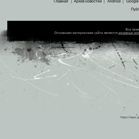
Главная
|
Архив новостей
|
Android
|
Google
Пуб
Все пра
Основными материалами сайта являются
архивные ко
https://ajax.