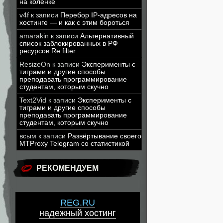
на коленке
v4f
к записи
Перебор IP-адресов на
хостинге — и как с этим бороться
amarakin
к записи
Альтернативный
список заблокированных в РФ
ресурсов Re:filter
ResizeOn
к записи
Эксперименты с
тиграми и другие способы
преподавать программирование
студентам, которым скучно
Text2Vid
к записи
Эксперименты с
тиграми и другие способы
преподавать программирование
студентам, которым скучно
всым
к записи
Развёртывание своего
MTProxy Telegram со статистикой
РЕКОМЕНДУЕМ
REG.RU
надежный хостинг