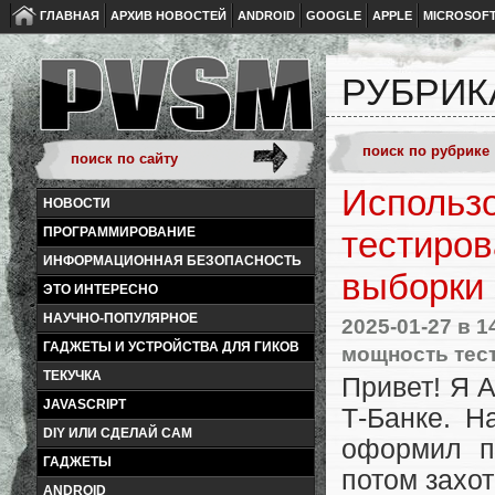
ГЛАВНАЯ
АРХИВ НОВОСТЕЙ
ANDROID
GOOGLE
APPLE
MICROSOF
РУБРИК
Использо
НОВОСТИ
ПРОГРАММИРОВАНИЕ
тестиро
ИНФОРМАЦИОННАЯ БЕЗОПАСНОСТЬ
выборки
ЭТО ИНТЕРЕСНО
НАУЧНО-ПОПУЛЯРНОЕ
2025-01-27
в 1
ГАДЖЕТЫ И УСТРОЙСТВА ДЛЯ ГИКОВ
мощность тес
ТЕКУЧКА
Привет! Я А
JAVASCRIPT
Т-Банке. Н
DIY ИЛИ СДЕЛАЙ САМ
оформил п
ГАДЖЕТЫ
потом захот
ANDROID