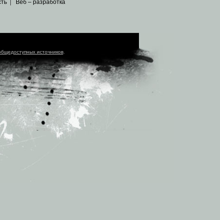
сть
|
Веб – разработка
общедоступных источников
.