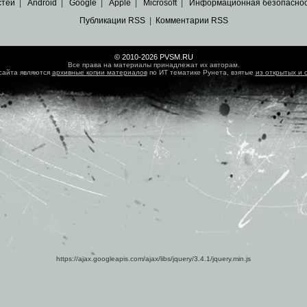
стей
|
Android
|
Google
|
Apple
|
Microsoft
|
Информационная безопасно
Публикации RSS
|
Комментарии RSS
© 2010-2026 PVSM.RU
Все права на материалы принадлежат их авторам.
сайта являются
архивные копии материалов
по ИТ тематике Рунета, взятые
из открытых и 
https://ajax.googleapis.com/ajax/libs/jquery/3.4.1/jquery.min.js