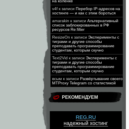
на коленке
v4f
к записи
Перебор IP-адресов на
хостинге — и как с этим бороться
amarakin
к записи
Альтернативный
список заблокированных в РФ
ресурсов Re:filter
ResizeOn
к записи
Эксперименты с
тиграми и другие способы
преподавать программирование
студентам, которым скучно
Text2Vid
к записи
Эксперименты с
тиграми и другие способы
преподавать программирование
студентам, которым скучно
всым
к записи
Развёртывание своего
MTProxy Telegram со статистикой
РЕКОМЕНДУЕМ
REG.RU
надежный хостинг