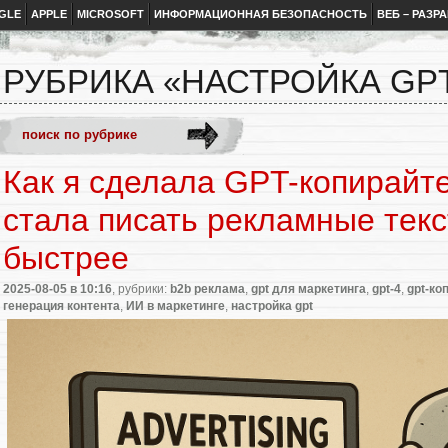
GLE
APPLE
MICROSOFT
ИНФОРМАЦИОННАЯ БЕЗОПАСНОСТЬ
ВЕБ – РАЗР
РУБРИКА «НАСТРОЙКА GP
Как я сделала GPT-копирайте
стала писать рекламные тек
быстрее
2025-08-05
в 10:16
, рубрики:
b2b реклама
,
gpt для маркетинга
,
gpt-4
,
gpt-ко
генерация контента
,
ИИ в маркетинге
,
настройка gpt