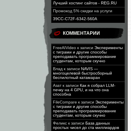
Лучший хостинг сайтов - REG.RU
Промокод 5% скидки на услуги
39CC-C72F-6342-560A
КОММЕНТАРИИ
FreeAIVideo
к записи
Эксперименты
с тиграми и другие способы
преподавать программирование
студентам, которым скучно
Влад
к записи
NAVIS —
многоцелевой быстросборный
беспилотный катамаран
Азат
к записи
Как я собрал LLM-
печку на 4 GPU, и на что она
способна
FileCompare
к записи
Эксперименты
с тиграми и другие способы
преподавать программирование
студентам, которым скучно
Феликс
к записи
База данных
простых чисел до ста миллиардов