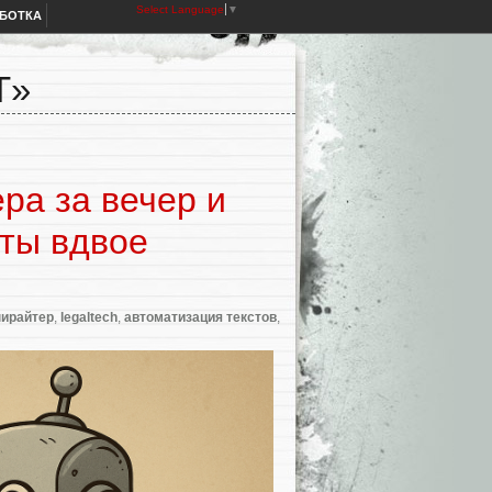
Select Language
▼
АБОТКА
T»
ра за вечер и
сты вдвое
пирайтер
,
legaltech
,
автоматизация текстов
,