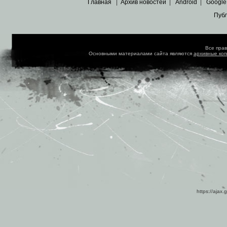
Главная
|
Архив новостей
|
Android
|
Google
Пуб
Все пра
Основными материалами сайта являются
архивные ко
https://ajax.