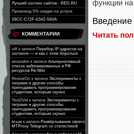
функции на
Лучший хостинг сайтов - REG.RU
Промокод 5% скидки на услуги
Введение
39CC-C72F-6342-560A
Читать по
КОММЕНТАРИИ
v4f
к записи
Перебор IP-адресов на
хостинге — и как с этим бороться
amarakin
к записи
Альтернативный
список заблокированных в РФ
ресурсов Re:filter
ResizeOn
к записи
Эксперименты с
тиграми и другие способы
преподавать программирование
студентам, которым скучно
Text2Vid
к записи
Эксперименты с
тиграми и другие способы
преподавать программирование
студентам, которым скучно
всым
к записи
Развёртывание своего
MTProxy Telegram со статистикой