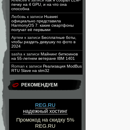
Алексей
к записи
Как я собрал LLM-
печку на 4 GPU, и на что она
способна
Любовь
к записи
Huawei
официально представила
HarmonyOS 7: какие смартфоны
получат её первыми
Артем
к записи
Бесплатные боты,
чтобы раздеть девушку по фото в
2024
sasha
к записи
Майнинг биткоинов
на 55-летнем ветеране IBM 1401
Roman
к записи
Реализация ModBus
RTU Slave на stm32
РЕКОМЕНДУЕМ
REG.RU
надежный хостинг
Промокод на скидку 5%
REG.RU