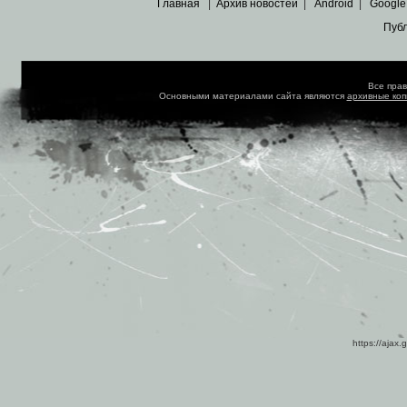
Главная
|
Архив новостей
|
Android
|
Google
Пуб
Все пра
Основными материалами сайта являются
архивные ко
https://ajax.