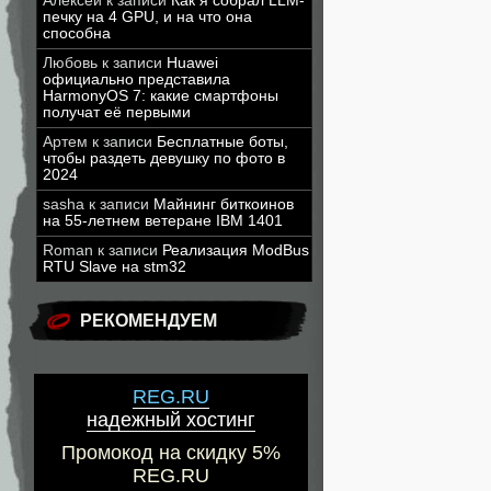
Алексей
к записи
Как я собрал LLM-
печку на 4 GPU, и на что она
способна
Любовь
к записи
Huawei
официально представила
HarmonyOS 7: какие смартфоны
получат её первыми
Артем
к записи
Бесплатные боты,
чтобы раздеть девушку по фото в
2024
sasha
к записи
Майнинг биткоинов
на 55-летнем ветеране IBM 1401
Roman
к записи
Реализация ModBus
RTU Slave на stm32
РЕКОМЕНДУЕМ
REG.RU
надежный хостинг
Промокод на скидку 5%
REG.RU