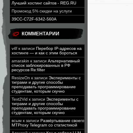
Лучший хостинг сайтов - REG.RU
Промокод 5% скидки на услуги
39CC-C72F-6342-560A
КОММЕНТАРИИ
v4f
к записи
Перебор IP-адресов на
хостинге — и как с этим бороться
amarakin
к записи
Альтернативный
список заблокированных в РФ
ресурсов Re:filter
ResizeOn
к записи
Эксперименты с
тиграми и другие способы
преподавать программирование
студентам, которым скучно
Text2Vid
к записи
Эксперименты с
тиграми и другие способы
преподавать программирование
студентам, которым скучно
всым
к записи
Развёртывание своего
MTProxy Telegram со статистикой