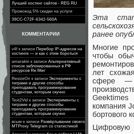
Лучший хостинг сайтов - REG.RU
Промокод 5% скидки на услуги
Эта ста
39CC-C72F-6342-560A
сельскохо
ранее опуб
КОММЕНТАРИИ
Многие про
v4f
к записи
Перебор IP-адресов на
хостинге — и как с этим бороться
чтобы обы
amarakin
к записи
Альтернативный
ремонтиров
список заблокированных в РФ
ресурсов Re:filter
лет схожа
ResizeOn
к записи
Эксперименты с
сфере — 
тиграми и другие способы
производ
преподавать программирование
студентам, которым скучно
Geektime
Text2Vid
к записи
Эксперименты с
компания J
тиграми и другие способы
преподавать программирование
бортового к
студентам, которым скучно
всым
к записи
Развёртывание своего
Цифровую
MTProxy Telegram со статистикой