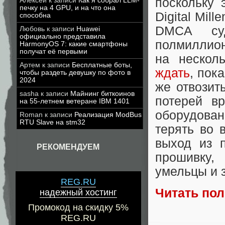
поскольку 
Алексей
к записи
Как я собрал LLM-
печку на 4 GPU, и на что она
Digital Mil
способна
DMCA су
Любовь
к записи
Huawei
официально представила
полмиллио
HarmonyOS 7: какие смартфоны
получат её первыми
на нескол
Артем
к записи
Бесплатные боты,
ждать
, пок
чтобы раздеть девушку по фото в
2024
же отвозит
sasha
к записи
Майнинг биткоинов
потерей в
на 55-летнем ветеране IBM 1401
оборудован
Roman
к записи
Реализация ModBus
RTU Slave на stm32
терять во 
выход из 
РЕКОМЕНДУЕМ
прошивку,
умельцы и 
REG.RU
Читать по
надежный хостинг
Промокод на скидку 5%
REG.RU