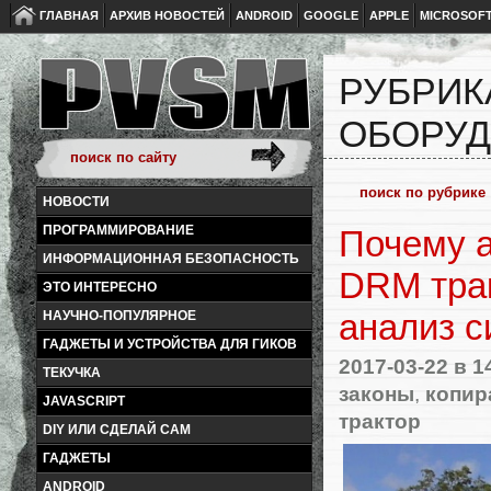
ГЛАВНАЯ
АРХИВ НОВОСТЕЙ
ANDROID
GOOGLE
APPLE
MICROSOF
РУБРИК
ОБОРУД
НОВОСТИ
ПРОГРАММИРОВАНИЕ
Почему 
ИНФОРМАЦИОННАЯ БЕЗОПАСНОСТЬ
DRM тра
ЭТО ИНТЕРЕСНО
анализ с
НАУЧНО-ПОПУЛЯРНОЕ
ГАДЖЕТЫ И УСТРОЙСТВА ДЛЯ ГИКОВ
2017-03-22
в 1
ТЕКУЧКА
законы
,
копир
JAVASCRIPT
трактор
DIY ИЛИ СДЕЛАЙ САМ
ГАДЖЕТЫ
ANDROID