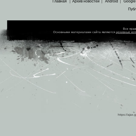
Главная
|
Архив новостей
|
Android
|
Google
Пуб
Все пра
Основными материалами сайта являются
архивные ко
https://ajax.