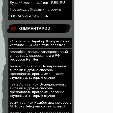
Лучший хостинг сайтов - REG.RU
Промокод 5% скидки на услуги
39CC-C72F-6342-560A
КОММЕНТАРИИ
v4f
к записи
Перебор IP-адресов на
хостинге — и как с этим бороться
amarakin
к записи
Альтернативный
список заблокированных в РФ
ресурсов Re:filter
ResizeOn
к записи
Эксперименты с
тиграми и другие способы
преподавать программирование
студентам, которым скучно
Text2Vid
к записи
Эксперименты с
тиграми и другие способы
преподавать программирование
студентам, которым скучно
всым
к записи
Развёртывание своего
MTProxy Telegram со статистикой