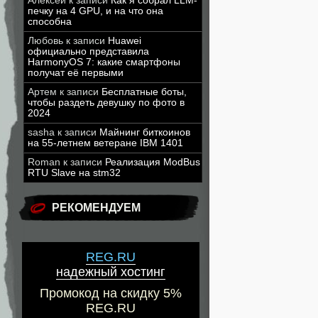
Алексей
к записи
Как я собрал LLM-
печку на 4 GPU, и на что она
способна
Любовь
к записи
Huawei
официально представила
HarmonyOS 7: какие смартфоны
получат её первыми
Артем
к записи
Бесплатные боты,
чтобы раздеть девушку по фото в
2024
sasha
к записи
Майнинг биткоинов
на 55-летнем ветеране IBM 1401
Roman
к записи
Реализация ModBus
RTU Slave на stm32
РЕКОМЕНДУЕМ
REG.RU
надежный хостинг
Промокод на скидку 5%
REG.RU