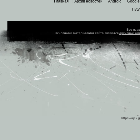
Главная
|
Архив новостей
|
Android
|
Google
Пуб
Все пра
Основными материалами сайта являются
архивные ко
https://ajax.