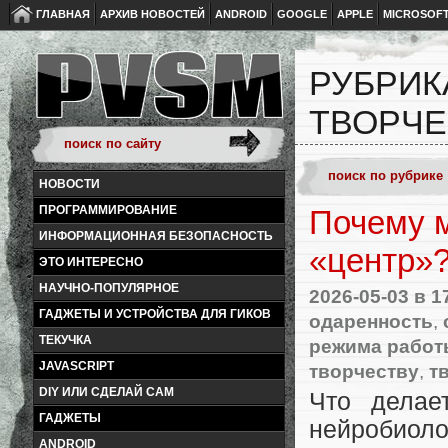
ГЛАВНАЯ
АРХИВ НОВОСТЕЙ
ANDROID
GOOGLE
APPLE
MICROSOF
РУБРИК
ТВОРЧЕ
НОВОСТИ
ПРОГРАММИРОВАНИЕ
Почему м
ИНФОРМАЦИОННАЯ БЕЗОПАСНОСТЬ
«центр»
ЭТО ИНТЕРЕСНО
НАУЧНО-ПОПУЛЯРНОЕ
2026-05-03
в 1
ГАДЖЕТЫ И УСТРОЙСТВА ДЛЯ ГИКОВ
одаренность
,
ТЕКУЧКА
режима работ
JAVASCRIPT
творчеству
,
т
DIY ИЛИ СДЕЛАЙ САМ
Что делае
ГАДЖЕТЫ
нейроби
ANDROID