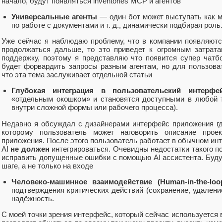
начало, будут появляться inventories MCP и агентов
Универсальные агенты
— один бот может выступать как м
по работе с документами и т. д., динамически подбирая роль
Уже сейчас я наблюдаю проблему, что в компании появляются
продолжаться дальше, то это приведет к огромным затрат
поддержку, поэтому я представляю что появится супер чатбот 
будет форвардить запросы разным агентам, но для пользова
что эта тема заслуживает отдельной статьи
Глубокая интеграция в пользовательский интерфе
«отдельным окошком» и становятся доступными в любой т
внутри сложной формы или рабочего процесса).
Недавно я обсуждал с дизайнерами интерфейс приложения гд
которому пользователь может наговорить описание прое
приложения. После этого пользователь работает в обычном инт
AI
не должен
интегрироваться. Очевидны недостатки такого по
исправить допущенные ошибки с помощью AI ассистента. Буду
шаге, а не только на входе
Человеко-машинное взаимодействие (Human-in-the-loo
подтверждения критических действий (сохранение, удалени
надёжность.
С моей точки зрения интерфейс, который сейчас используется в 