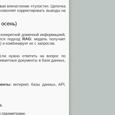
вая впечатление «тупости». Цепочка
позволяет корректировать выводы на
 осень)
 конкретной доменной информацией,
ился подход
RAG
: модель получает
 и комбинирует их с запросом.
ли нужно ответить на вопрос по
левантные документы в базе данных,
менты
: интернет, базы данных, API,
в.
и параметрами.