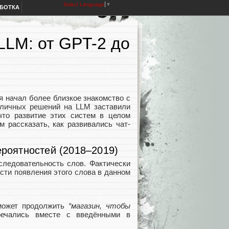
Select Language
▼
АБОТКА
LLM: от GPT-2 до
 я начал более близкое знакомство с
зличных решений на LLM заставили
что развитие этих систем в целом
 рассказать, как развивались чат-
ероятностей (2018–2019)
следовательность слов. Фактически
сти появления этого слова в данном
может продолжить
“магазин, чтобы
речались вместе с введёнными в