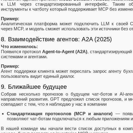
к LLM через стандартизированный интерфейс. Таким о
инструменты к чатботу который поддерживает MCP без изменен
Пример:
Аналитическая платформа может подключить LLM к своей C
через MCP, и модель сможет использовать эти источники без о
8. Взаимодействие агентов: A2A (2025)
Что изменилось:
Появился протокол
Agent-to-Agent (A2A)
, стандартизирующий
системами и агентами.
Пример:
Агент поддержки клиента может переслать запрос агенту бухга
пользователь видит единый диалог.
9. Ближайшее будущее
Собрав несколько прогнозов о будущем чат-ботов и AI-аг
направлений развития. GPT предложил список прогнозов, и м
совпадают с тем, что я наблюдаю у нас в компании
Стандартизация протоколов (MCP и аналоги)
— появл
позволяют чат-ботам подключаться к любым приложениям и
В нашей команде мы начали вести список доступных в комп