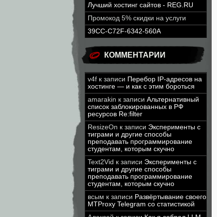
Лучший хостинг сайтов - REG.RU
Промокод 5% скидки на услуги
39CC-C72F-6342-560A
КОММЕНТАРИИ
v4f
к записи
Перебор IP-адресов на
хостинге — и как с этим бороться
amarakin
к записи
Альтернативный
список заблокированных в РФ
ресурсов Re:filter
ResizeOn
к записи
Эксперименты с
тиграми и другие способы
преподавать программирование
студентам, которым скучно
Text2Vid
к записи
Эксперименты с
тиграми и другие способы
преподавать программирование
студентам, которым скучно
всым
к записи
Развёртывание своего
MTProxy Telegram со статистикой