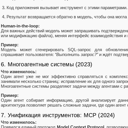
Код приложения вызывает инструмент с этими параметрами.
Результат возвращается обратно в модель, чтобы она могла
Human-in-the-loop:
Для важных действий модель может запрашивать подтверждени
или модификацию файла), меняя интерфейс взаимодействия и
Пример:
Модель может сгенерировать SQL-запрос для обновлен
спрашивает пользователя:
“Выполнить запрос?”
и ждёт подтве
6. Многоагентные системы (2023)
Что изменилось:
Один агент уже не мог эффективно справляться с комплек
занимали несколько страниц: исправление их для одного запро
Многоагентные системы разделяют задачи между агентами с р
Пример:
Один агент собирает информацию, другой анализирует данны
архитектура позволяет решать сложные задачи, где один агент
7. Унификация инструментов: MCP (2024)
Что изменилось:
Появился единый протокол
Model Context Protocol
, позволяю