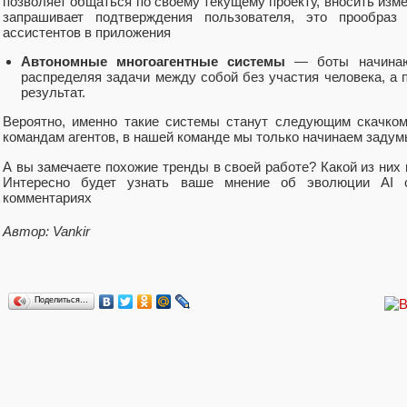
позволяет общаться по своему текущему проекту, вносить изме
запрашивает подтверждения пользователя, это прообраз
ассистентов в приложения
Автономные многоагентные системы
— боты начинают
распределяя задачи между собой без участия человека, а 
результат.
Вероятно, именно такие системы станут следующим скачко
командам агентов, в нашей команде мы только начинаем заду
А вы замечаете похожие тренды в своей работе? Какой из ни
Интересно будет узнать ваше мнение об эволюции AI
комментариях
Автор: Vankir
Поделиться…