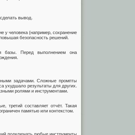
 сделать вывод.
е у человека (например, сохранение
 повышая безопасность решений.
ия базы. Перед выполнением она
рждения.
сными задачами. Сложные промпты
са ухудшало результаты для других.
азными ролями и инструментами.
е, третий составляет отчёт. Такая
 ограничен памятью или контекстом.
щий подключать любые инструменты