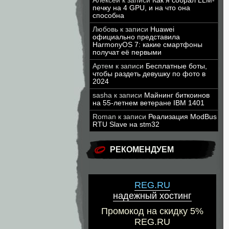
Алексей
к записи
Как я собрал LLM-
печку на 4 GPU, и на что она
способна
Любовь
к записи
Huawei
официально представила
HarmonyOS 7: какие смартфоны
получат её первыми
Артем
к записи
Бесплатные боты,
чтобы раздеть девушку по фото в
2024
sasha
к записи
Майнинг биткоинов
на 55-летнем ветеране IBM 1401
Roman
к записи
Реализация ModBus
RTU Slave на stm32
РЕКОМЕНДУЕМ
REG.RU
надежный хостинг
Промокод на скидку 5%
REG.RU