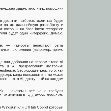
енеджер задач, аналитик, помощник
.
 десятки чатботов, если так будет
ам на их дальнейшую разработку и
который на базе intent recognition
теля будет один интерфейс. Думаю,
йс
— чат-боты перестают быть
очке приложения (например, прямо
е они добавили на первом этапе AI
кта и AI предзаполнит настройки
ерфейсе. Это хороший кейс того, как
дхода, когда пользователь не может
щее — это AI, доступный на каждом
p)
— системы всё чаще требуют
е, изменения в БД), чтобы повысить
Windsurf или GitHub Copilot который