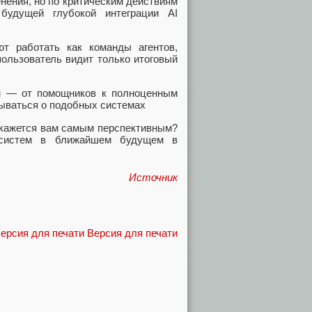
нения, но по критическим действиям
 будущей глубокой интеграции AI
 работать как команды агентов,
пользователь видит только итоговый
м — от помощников к полноценным
мываться о подобных системах
х кажется вам самым перспективным?
 систем в ближайшем будущем в
Источник
Версия для печати