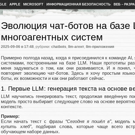
GLE
APPLE
MICROSOFT
ИНФОРМАЦИОННАЯ БЕЗОПАСНОСТЬ
ВЕБ – РАЗР
Эволюция чат-ботов на базе 
многоагентных систем
2025-09-06
в 17:48
, рубрики:
chatbots
,
llm-агент
,
llm-приложения
Примерно полгода назад, когда я присоединился к команде AI,
системами, построенными на базе LLM. Наши прототипы ра
меня задуматься о том, как они развиваются. И я понял, 
повторяет эволюцию чат-ботов. Здесь я хочу простым языком
боты, их возможности и как они работают сейчас.
1. Первые LLM: генерация текста на основе в
LLM научились генерировать текст, продолжая введённую по
модель просто выбирает следующее слово на основе вероятно
контексте.
Пример:
Если начать текст с фразы
“Сегодня я пошёл в”
, модель 
купить хлеб”
, подбирая слова, которые чаще всего вст
обучающем наборе данных.