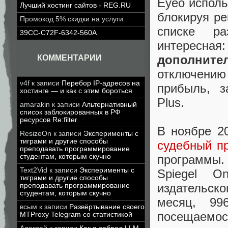
Eyeo исполь
Лучший хостинг сайтов - REG.RU
блокируя ре
Промокод 5% скидки на услуги
списке ра
39CC-C72F-6342-560A
интересная
дополните
КОММЕНТАРИИ
отключению 
v4f
к записи
Перебор IP-адресов на
прибыль, з
хостинге — и как с этим бороться
Plus.
amarakin
к записи
Альтернативный
список заблокированных в РФ
ресурсов Re:filter
В ноябре 2
ResizeOn
к записи
Эксперименты с
тиграми и другие способы
судебный п
преподавать программирование
студентам, которым скучно
программы.
Text2Vid
к записи
Эксперименты с
Spiegel On
тиграми и другие способы
издательск
преподавать программирование
студентам, которым скучно
месяц, 99
всым
к записи
Развёртывание своего
посещаемост
MTProxy Telegram со статистикой