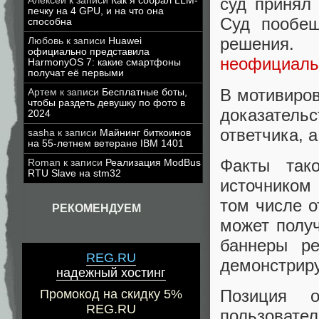
суд принял 
Алексей
к записи
Как я собрал LLM-
печку на 4 GPU, и на что она
Суд пообещ
способна
решения. 
Любовь
к записи
Huawei
официально представила
неофициальн
HarmonyOS 7: какие смартфоны
получат её первыми
В мотивиров
Артем
к записи
Бесплатные боты,
чтобы раздеть девушку по фото в
доказател
2024
ответчика, 
sasha
к записи
Майнинг биткоинов
на 55-летнем ветеране IBM 1401
Факты так
Roman
к записи
Реализация ModBus
RTU Slave на stm32
источником
том числе о
РЕКОМЕНДУЕМ
может получ
баннеры ре
REG.RU
демонстриру
надежный хостинг
Позиция о
Промокод на скидку 5%
REG.RU
пользовате