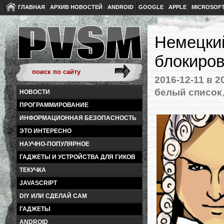
ГЛАВНАЯ
АРХИВ НОВОСТЕЙ
ANDROID
GOOGLE
APPLE
MICROSOF
Немецкий
блокиро
2016-12-11
в 2
белый список
НОВОСТИ
ПРОГРАММИРОВАНИЕ
ИНФОРМАЦИОННАЯ БЕЗОПАСНОСТЬ
ЭТО ИНТЕРЕСНО
НАУЧНО-ПОПУЛЯРНОЕ
ГАДЖЕТЫ И УСТРОЙСТВА ДЛЯ ГИКОВ
ТЕКУЧКА
JAVASCRIPT
DIY ИЛИ СДЕЛАЙ САМ
ГАДЖЕТЫ
ANDROID