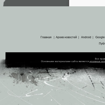
Главная
|
Архив новостей
|
Android
|
Google
Пуб
Все пра
Основными материалами сайта являются
архивные ко