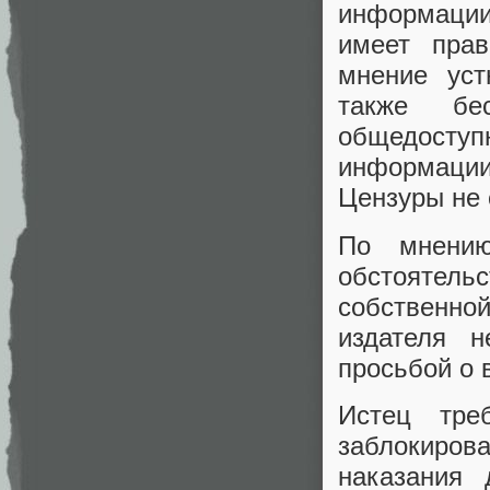
информации
имеет прав
мнение уст
также бе
общедосту
информаци
Цензуры не 
По мнению
обстоятель
собственно
издателя н
просьбой о 
Истец тре
заблокиро
наказания