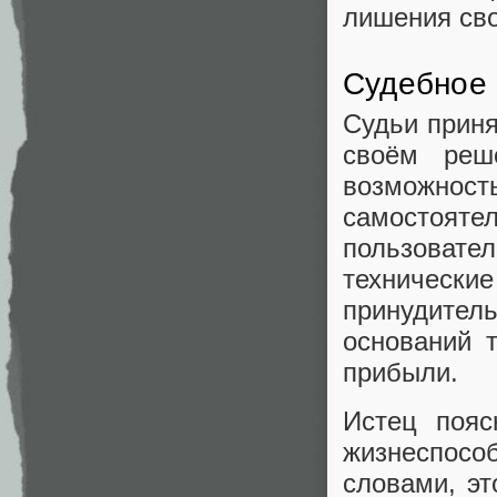
лишения сво
Судебное
Судьи приня
своём реш
возможно
самостояте
пользоват
техническ
принудите
оснований 
прибыли.
Истец пояс
жизнеспос
словами, эт