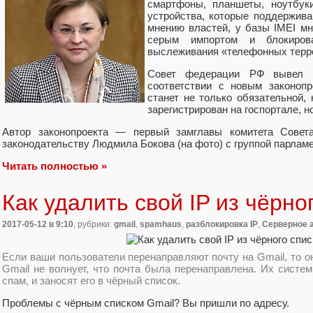
смартфоны, планшеты, ноутбук
устройства, которые поддержива
мнению властей, у базы IMEI м
серым импортом и блокиров
выслеживания «телефонных терр
Совет федерации РФ вывел 
cоответствии с новым законопр
станет не только обязательной, 
зарегистрирован на госпортале, н
Автор законопроекта — первый замглавы комитета Совет
законодательству Людмила Бокова (на фото) с группой парлам
Читать полностью »
Как удалить свой IP из чёрно
2017-05-12
в 9:10
, рубрики:
gmail
,
spamhaus
,
разблокировка IP
,
Серверное 
Если ваши пользователи перенаправляют почту на Gmail, то о
Gmail не волнует, что почта была перенаправлена. Их систе
спам, и заносят его в чёрный список.
Проблемы с чёрным списком Gmail? Вы пришли по адресу.