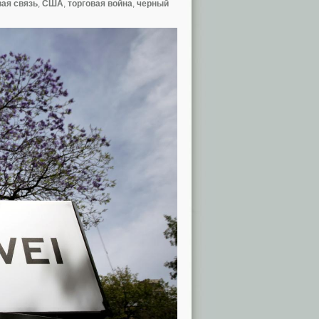
вая связь
,
США
,
торговая война
,
черный