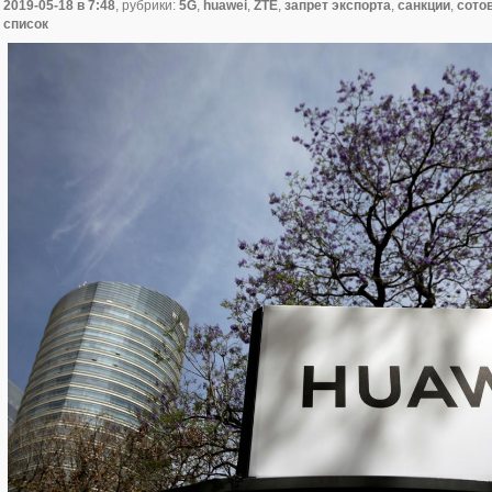
2019-05-18
в 7:48
, рубрики:
5G
,
huawei
,
ZTE
,
запрет экспорта
,
санкции
,
сото
список