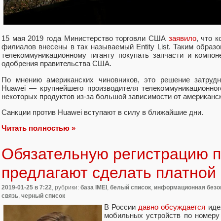
15 мая 2019 года Министерство торговли США
заявило
, что 
филиалов внесены в так называемый Entity List. Таким образ
телекоммуникационному гиганту покупать запчасти и компо
одобрения правительства США.
По мнению американских чиновников, это решение затруд
Huawei — крупнейшего производителя телекоммуникационно
некоторых продуктов из-за большой зависимости от американс
Санкции против Huawei вступают в силу в ближайшие дни.
Читать полностью »
Обязательную регистрацию п
предлагают сделать платной
2019-01-25
в 7:22
, рубрики:
база IMEI
,
белый список
,
информационная безо
связь
,
черный список
В России
давно
обсуждается
иде
мобильных устройств по номеру