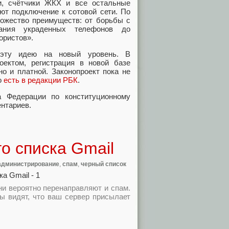
и, счётчики ЖКХ и все остальные
ют подключение к сотовой сети. По
ножество преимуществ: от борьбы с
ания украденных телефонов до
ористов».
эту идею на новый уровень. В
оектом, регистрация в новой базе
но и платной. Законопроект пока не
о
есть в редакции РБК
.
а Федерации по конституционному
ентариев.
го списка Gmail
администрирование
,
спам
,
черный список
ни вероятно перенаправляют и спам.
мы видят, что ваш сервер присылает