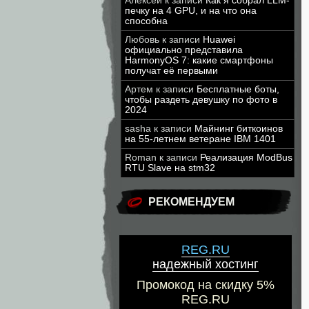
Алексей
к записи
Как я собрал LLM-
печку на 4 GPU, и на что она
способна
Любовь
к записи
Huawei
официально представила
HarmonyOS 7: какие смартфоны
получат её первыми
Артем
к записи
Бесплатные боты,
чтобы раздеть девушку по фото в
2024
sasha
к записи
Майнинг биткоинов
на 55-летнем ветеране IBM 1401
Roman
к записи
Реализация ModBus
RTU Slave на stm32
РЕКОМЕНДУЕМ
REG.RU
надежный хостинг
Промокод на скидку 5%
REG.RU