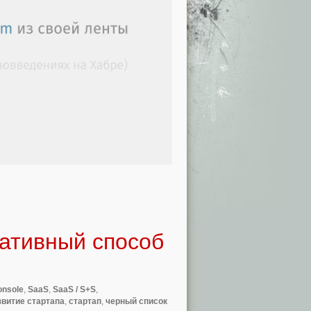
еативный способ
onsole
,
SaaS
,
SaaS / S+S
,
звитие стартапа
,
стартап
,
черный список