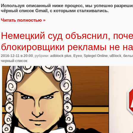
Используя описанный ниже процесс, мы успешно разреши
чёрный список Gmail, с которыми сталкивались.
Читать полностью »
Немецкий суд объяснил, поч
блокировщики рекламы не н
2016-12-11
в 20:00
, рубрики:
adblock plus
,
Eyeo
,
Spiegel Online
,
uBlock
,
белы
черный список