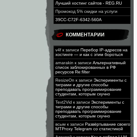
Лучший хостинг сайтов - REG.RU
Промокод 5% скидки на услуги
39CC-C72F-6342-560A
КОММЕНТАРИИ
v4f
к записи
Перебор IP-адресов на
хостинге — и как с этим бороться
amarakin
к записи
Альтернативный
список заблокированных в РФ
ресурсов Re:filter
ResizeOn
к записи
Эксперименты с
тиграми и другие способы
преподавать программирование
студентам, которым скучно
Text2Vid
к записи
Эксперименты с
тиграми и другие способы
преподавать программирование
студентам, которым скучно
всым
к записи
Развёртывание своего
MTProxy Telegram со статистикой