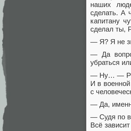
наших люде
сделать. А
капитану ч
сделал ты, 
— Я? Я не з
— Да вопро
убраться ил
— Ну… — Ри
И в военной
с человечес
— Да, именн
— Судя по в
Всё зависит