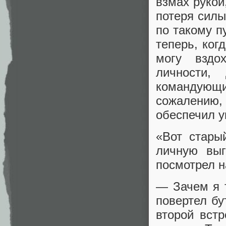
взмах рукой
потеря силы
по такому п
теперь, ког
могу вздо
личности,
командующи
сожалению
обеспечил у
«Вот стары
личную выг
посмотрел н
— Зачем я 
повертел бу
второй вст