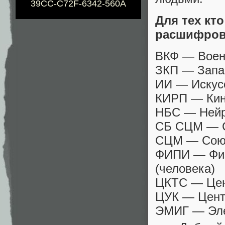
39CC-C72F-6342-560A
Для тех кт
расшифров
ВКФ — Воен
ЗКП — Запа
ИИ — Искус
КИРП — Кин
НБС — Нейр
СБ СЦМ — С
СЦМ — Союз
ФИПИ — Физ
(человека)
ЦКТС — Цен
ЦУК — Цент
ЭМИГ — Эле