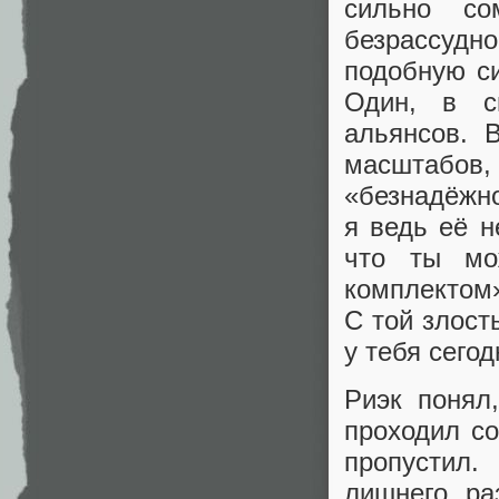
сильно со
безрассуд
подобную с
Один, в с
альянсов. 
масштабов,
«безнадёжно
я ведь её н
что ты мо
комплектом»
С той злост
у тебя сегод
Риэк понял
проходил со
пропустил.
лишнего, ра