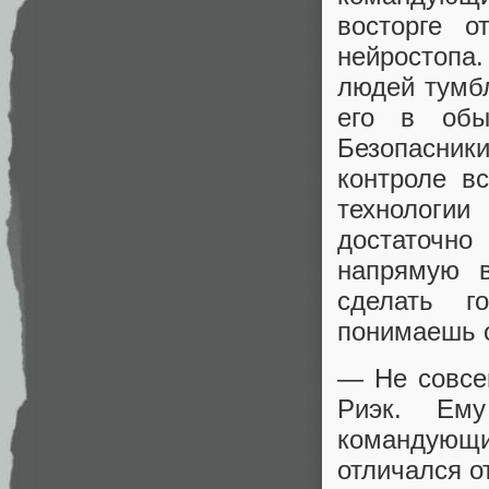
восторге о
нейростопа.
людей тумб
его в обы
Безопасники
контроле в
технологии
достаточн
напрямую 
сделать г
понимаешь 
— Не совсе
Риэк. Ем
командующ
отличался о