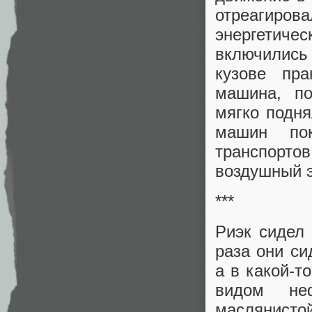
отреагиро
энергетич
включились
кузове пра
машина, по
мягко подн
машин пок
транспорто
воздушный 
***
Риэк сидел
раза они с
а в какой-т
видом не
маслянист