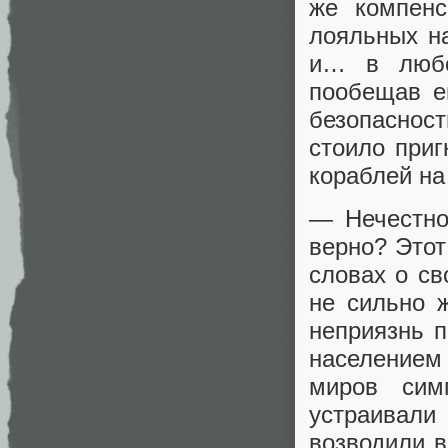
же компенс
лояльных на
и… в любо
пообещав ем
безопасност
стоило приг
кораблей на
— Нечестно
верно? Этот
словах о с
не сильно 
неприязнь 
населением
миров сим
устраивал
возводили в