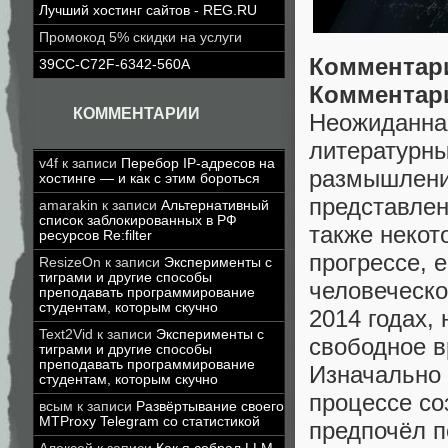
Лучший хостинг сайтов - REG.RU
Промокод 5% скидки на услуги
Комментари
39CC-C72F-6342-560A
Комментари
КОММЕНТАРИИ
Неожиданна
литературны
v4f
к записи
Перебор IP-адресов на
размышления
хостинге — и как с этим бороться
представлен
amarakin
к записи
Альтернативный
список заблокированных в РФ
также некот
ресурсов Re:filter
прогрессе, 
ResizeOn
к записи
Эксперименты с
тиграми и другие способы
человеческо
преподавать программирование
студентам, которым скучно
2014 годах,
Text2Vid
к записи
Эксперименты с
свободное в
тиграми и другие способы
преподавать программирование
Изначально 
студентам, которым скучно
процессе со
всым
к записи
Развёртывание своего
MTProxy Telegram со статистикой
предпочёл п