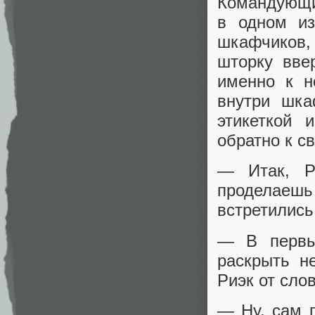
Командующи
в одном из
шкафчиков,
шторку вве
именно к н
внутри шка
этикеткой
обратно к с
— Итак, Р
проделаеш
встретились
— В первый
раскрыть н
Риэк от сло
— Ну, сам 