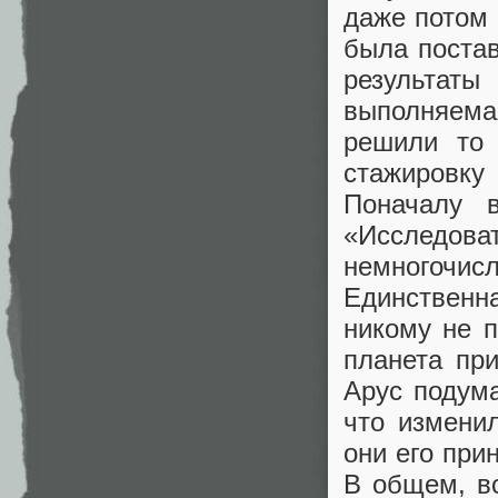
даже потом
была постав
результат
выполняема
решили то 
стажировку
Поначалу 
«Исследова
немногочи
Единственн
никому не 
планета пр
Арус подум
что измени
они его при
В общем, в