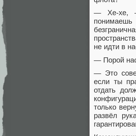
— Хе-хе, 
понимаешь 
безгранич
пространств
не идти в н
— Порой нас
— Это сове
если ты пр
отдать дол
конфигурац
только верн
развёл рук
гарантирова