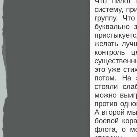
Что пилот 
систему, пр
группу. Чт
буквально 
пристыкует
желать лучш
контроль ц
существенн
это уже сти
потом. На 
стояли сла
можно выиг
против одно
А второй мы
боевой кор
флота, о м