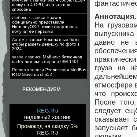
Алексей
к записи
Как я собрал LLM-
фантастичес
печку на 4 GPU, и на что она
способна
Аннотация.
Любовь
к записи
Huawei
официально представила
На грузово
HarmonyOS 7: какие смартфоны
получат её первыми
выпускника
Артем
к записи
Бесплатные боты,
давно не 
чтобы раздеть девушку по фото в
обеспечени
2024
sasha
к записи
Майнинг биткоинов
практическ
на 55-летнем ветеране IBM 1401
груза на н
Roman
к записи
Реализация ModBus
дальнейш
RTU Slave на stm32
атмосфере в
РЕКОМЕНДУЕМ
что происх
После того
следует ещ
REG.RU
надежный хостинг
оказывает 
Промокод на скидку 5%
запускает 
REG.RU
людьми.