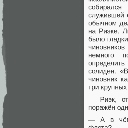
собирался
служившей с
обычном дел
на Риэке. 
было гладки
чиновников
немного п
определить
солиден. «
чиновник ка
три крупных
— Риэк, от
поражён од
— А в чём
флота?