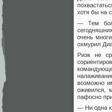
похвастать
хотя бы на 
— Тем бол
сегодняшних
очень многи
охмурил Ди
Риэк не ср
сориентиро
командующ
налаживание
возможно и
оживился, 
пафосно пр
— Ни одна к