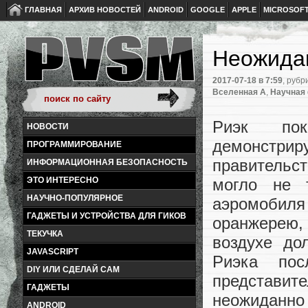
ГЛАВНАЯ
АРХИВ НОВОСТЕЙ
ANDROID
GOOGLE
APPLE
MICROSOF
Неожидан
2017-07-18
в 7:59
, рубр
Вселенная А
,
Научная
Риэк по
НОВОСТИ
демонстри
ПРОГРАММИРОВАНИЕ
правительст
ИНФОРМАЦИОННАЯ БЕЗОПАСНОСТЬ
ЭТО ИНТЕРЕСНО
могло не 
НАУЧНО-ПОПУЛЯРНОЕ
аэромобиля
ГАДЖЕТЫ И УСТРОЙСТВА ДЛЯ ГИКОВ
оранжерею,
ТЕКУЧКА
воздухе до
JAVASCRIPT
Риэка пос
DIY ИЛИ СДЕЛАЙ САМ
представи
ГАДЖЕТЫ
неожиданно 
ANDROID