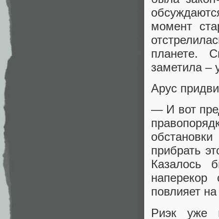
обсуждаются
момент ста
отстрелил
планете. 
заметила – 
Арус придви
— И вот пре
правопоря
обстановк
прибрать эт
Казалось 
наперекор 
повлияет на
Риэк уже 