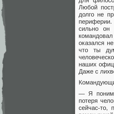
для филосо
Любой пост
долго не пр
периферии.
сильно он
командова
оказался не
что ты ду
человеческо
наших офице
Даже с лихв
Командующий
— Я понима
потеря чело
сейчас-то,