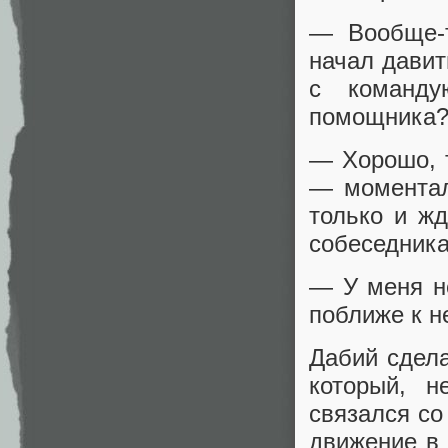
— Вообще-
начал давит
с команду
помощника
— Хорошо, т
— моментал
только и жд
собеседника
— У меня н
поближе к н
Дабий сдел
который, н
связался со
движение в 