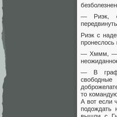
безболезнен
— Риэк, е
передвинуть
Риэк с над
пронеслось в
— Хммм, — 
неожиданно
— В графи
свободны
доброжелате
то командую
А вот если 
подождать 
вышли с Ги