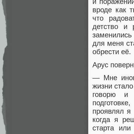
и поражени
вроде как т
что радова
детство и 
заменились
для меня ст
обрести её.
Арус поверн
— Мне иног
жизни стало 
говорю и 
подготовке
проявлял я 
когда я ре
старта или