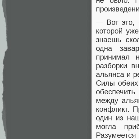
не было. Н
произведени
— Вот это, 
которой уж
знаешь ско
одна зава
принимал н
разборки в
альянса и р
Силы обеих
обеспечить
между алья
конфликт. П
один из на
могла при
Разумеется 