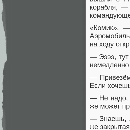
корабля, —
командующе
«Комик», —
Аэромобиль
на ходу отк
— Ээээ, тут
немедленно 
— Привезём
Если хочеш
— Не надо,
же может пр
— Знаешь, 
же закрытая