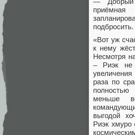
— Добрый 
приёмная
запланиро
подбросить.
«Вот уж сча
к нему жёст
Несмотря н
– Риэк не
увеличения 
раза по ср
полностью
меньше в
командующ
выгодой хо
Риэк хмуро 
космически