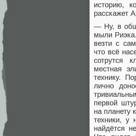
историю, к
расскажет А
— Ну, в об
мыли Риэка.
везти с са
что всё нас
сотрутся к
местная эл
технику. П
лично доно
тривиальным
первой шту
на планету 
техники, у 
найдётся н