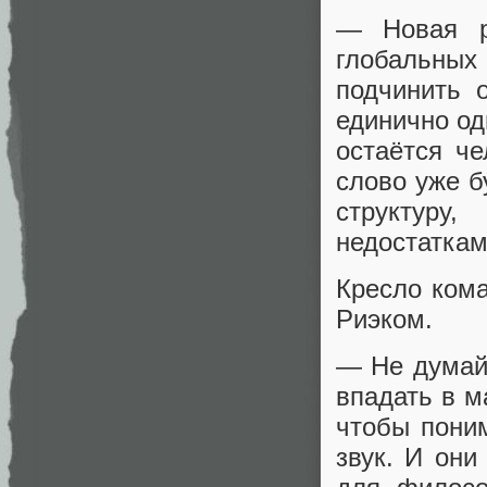
— Новая р
глобальных
подчинить 
единично од
остаётся ч
слово уже б
структуру
недостаткам
Кресло ком
Риэком.
— Не думай,
впадать в м
чтобы поним
звук. И они