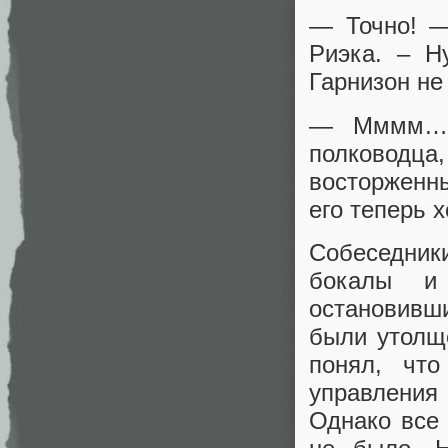
— Точно! —
Риэка. – Н
Гарнизон не
— Мммм… о
полководц
восторженны
его теперь 
Собеседни
бокалы и 
остановивш
были утолще
понял, что
управления
Однако все