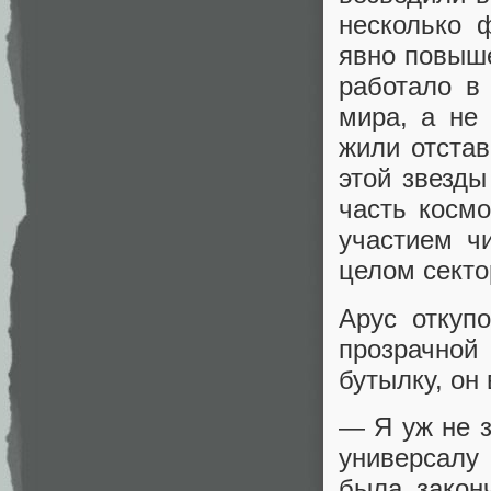
несколько 
явно повыше
работало в
мира, а не 
жили отстав
этой звезды
часть косм
участием ч
целом секто
Арус откуп
прозрачно
бутылку, он 
— Я уж не з
универсалу
была закон