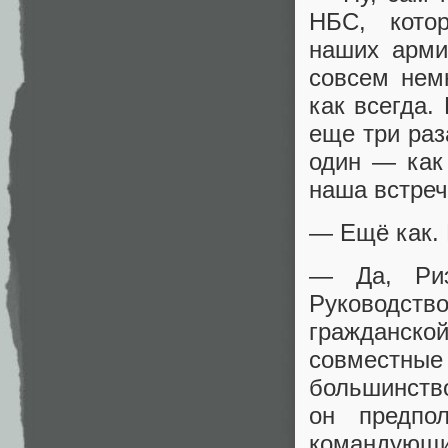
НБС, кото
наших арми
совсем нем
как всегда.
еще три ра
один — как
наша встре
— Ещё как. 
— Да, Риэ
Руководств
гражданской
совместные
большинств
он предпо
командующ