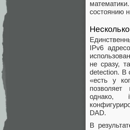
математики
состоянию на
Несколько
Единственн
IPv6 адрес
использован
не сразу, т
detection. 
«есть у ко
позволяет 
однако, 
конфигурир
DAD.
В результат