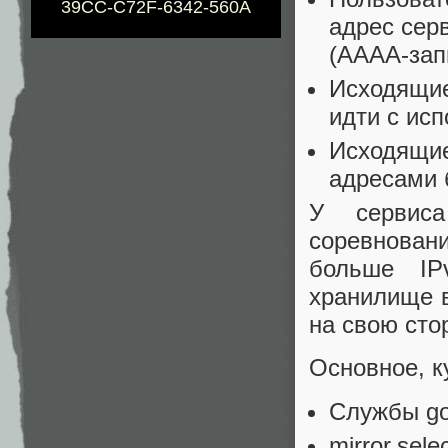
39CC-C72F-6342-560A
адрес сер
(AAAA-зап
Исходящие
идти с ис
Исходящие
адресами 
У сервиса
соревновани
больше IP
хранилище 
на свою сто
Основное, к
Службы go
mirror.sel