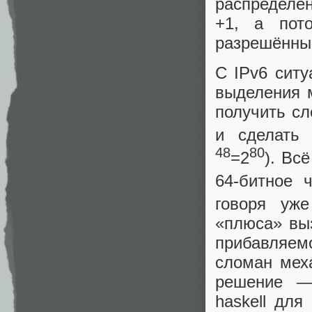
распределен
+1, а пот
разрешённы
С IPv6 ситу
выделения 
получить с
и сделать 
48
80
=2
). Вс
64-битное 
говоря уж
«плюса» вы
прибавляем
сломан мех
решение — 
haskell дл