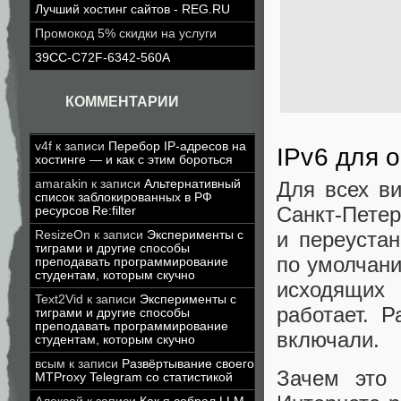
Лучший хостинг сайтов - REG.RU
Промокод 5% скидки на услуги
39CC-C72F-6342-560A
КОММЕНТАРИИ
v4f
к записи
Перебор IP-адресов на
IPv6 для 
хостинге — и как с этим бороться
amarakin
к записи
Альтернативный
Для всех ви
список заблокированных в РФ
Санкт-Петер
ресурсов Re:filter
и переуста
ResizeOn
к записи
Эксперименты с
тиграми и другие способы
по умолчани
преподавать программирование
студентам, которым скучно
исходящих 
Text2Vid
к записи
Эксперименты с
работает. 
тиграми и другие способы
преподавать программирование
включали.
студентам, которым скучно
всым
к записи
Развёртывание своего
Зачем это 
MTProxy Telegram со статистикой