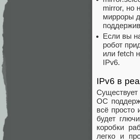
mirror, но
мирроры д
поддержив
Если вы н
робот прид
или fetch 
IPv6.
IPv6 в ре
Существует
ОС поддерж
всё просто 
будет глючи
коробки раб
легко и пр