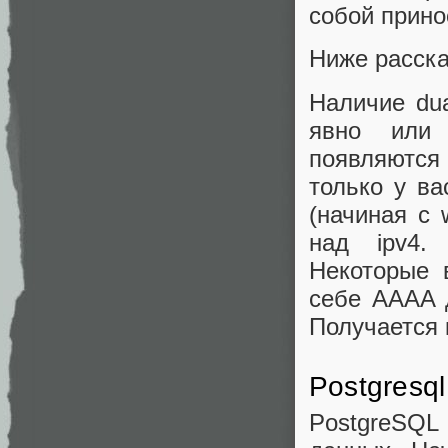
собой прино
Ниже расска
Наличие dua
явно или 
появляются
только у ва
(начиная с 
над ipv4.
Некоторые 
себе AAAA 
Получается 
Postgresql
PostgreSQ