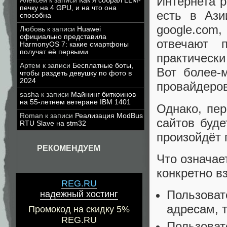
Интернета р
Алексей
к записи
Как я собрал LLM-
печку на 4 GPU, и на что она
есть в Ази
способна
google.com,
Любовь
к записи
Huawei
официально представила
отвечают 
HarmonyOS 7: какие смартфоны
получат её первыми
практически
Артем
к записи
Бесплатные боты,
Вот более-
чтобы раздеть девушку по фото в
2024
провайдеров
sasha
к записи
Майнинг биткоинов
на 55-летнем ветеране IBM 1401
Однако, пе
Roman
к записи
Реализация ModBus
сайтов буде
RTU Slave на stm32
произойдёт 
РЕКОМЕНДУЕМ
Что означае
конкретно в
REG.RU
Пользовате
надежный хостинг
адресам, т
Промокод на скидку 5%
REG.RU
Пользовате