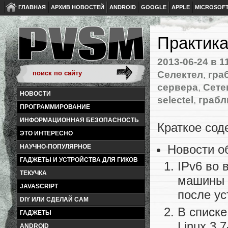
ГЛАВНАЯ
АРХИВ НОВОСТЕЙ
ANDROID
GOOGLE
APPLE
MICROSOF
Практика
2013-06-24
в 1
Селектел
,
гра
сервера
,
Сете
НОВОСТИ
selectel
,
грабл
ПРОГРАММИРОВАНИЕ
ИНФОРМАЦИОННАЯ БЕЗОПАСНОСТЬ
Краткое сод
ЭТО ИНТЕРЕСНО
Новости о
НАУЧНО-ПОПУЛЯРНОЕ
ГАДЖЕТЫ И УСТРОЙСТВА ДЛЯ ГИКОВ
IPv6 во 
ТЕКУЧКА
машины у
JAVASCRIPT
после ус
DIY ИЛИ СДЕЛАЙ САМ
В списк
ГАДЖЕТЫ
Linux 3.7
ANDROID