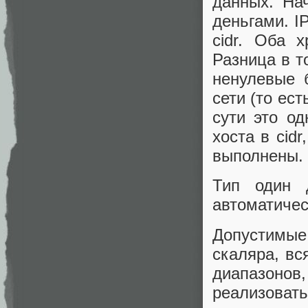
данных. На
деньгами. IP
cidr. Оба 
Разница в т
ненулевые б
сети (то ес
сути это од
хоста в cid
выполнены.
Тип один 
автоматичес
Допустимые
скаляра, вс
диапазонов,
реализоват