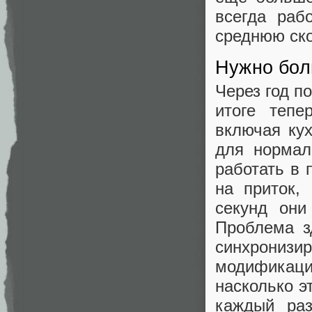
всегда раб
среднюю ско
Нужно бол
Через год п
итоге тепе
включая ку
для нормал
работать в 
на приток,
секунд они
Проблема з
синхронизи
модификаци
насколько э
каждый раз