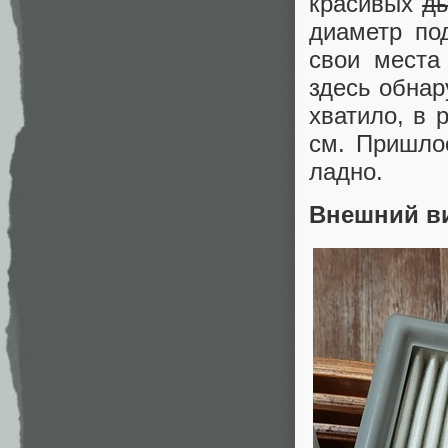
красивых
д
диаметр по
свои места
здесь обна
хватило, в 
см. Пришло
ладно.
Внешний в