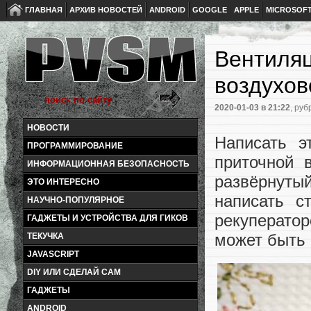
ГЛАВНАЯ
АРХИВ НОВОСТЕЙ
ANDROID
GOOGLE
APPLE
MICROSOF
Вентиляц
воздухо
2020-01-03
в 21:22
, руб
НОВОСТИ
Написать э
ПРОГРАММИРОВАНИЕ
приточной 
ИНФОРМАЦИОННАЯ БЕЗОПАСНОСТЬ
развёрнуты
ЭТО ИНТЕРЕСНО
написать с
НАУЧНО-ПОПУЛЯРНОЕ
рекуперато
ГАДЖЕТЫ И УСТРОЙСТВА ДЛЯ ГИКОВ
может быть 
ТЕКУЧКА
JAVASCRIPT
DIY ИЛИ СДЕЛАЙ САМ
ГАДЖЕТЫ
ANDROID