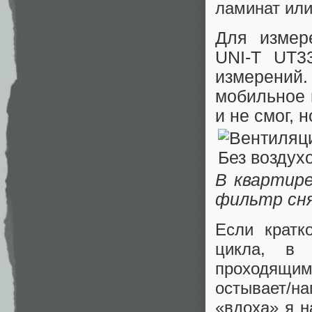
ламинат или
Для измер
UNI-T UT3
измерений.
мобильное 
и не смог, 
В квартире
фильтр сн
Если кратк
цикла, в 
проходящим
остывает/н
«вдоха» я н