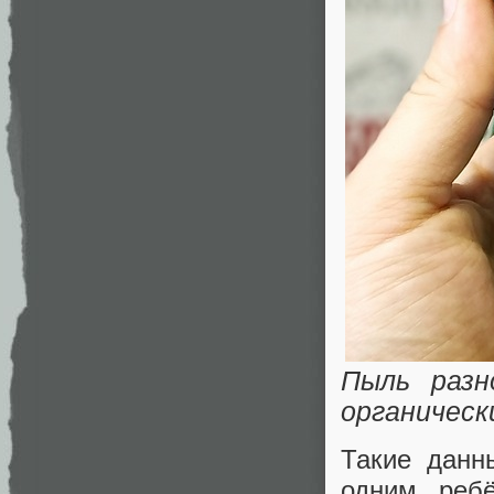
Пыль разн
органическ
Такие данн
одним реб