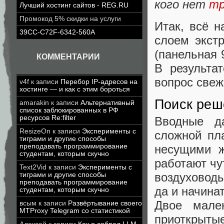
кого нет
тр
Лучший хостинг сайтов - REG.RU
Промокод 5% скидки на услуги
Итак, всё н
39CC-C72F-6342-560A
слоем экст
(панельная 
КОММЕНТАРИИ
В результа
вопрос свеж
v4f
к записи
Перебор IP-адресов на
хостинге — и как с этим бороться
Поиск реш
amarakin
к записи
Альтернативный
список заблокированных в РФ
ресурсов Re:filter
Вводные д
ResizeOn
к записи
Эксперименты с
сложной пл
тиграми и другие способы
преподавать программирование
несущими ж
студентам, которым скучно
работают чу
Text2Vid
к записи
Эксперименты с
воздуховоды
тиграми и другие способы
преподавать программирование
да и начина
студентам, которым скучно
Двое мале
всым
к записи
Развёртывание своего
MTProxy Telegram со статистикой
приоткрыт