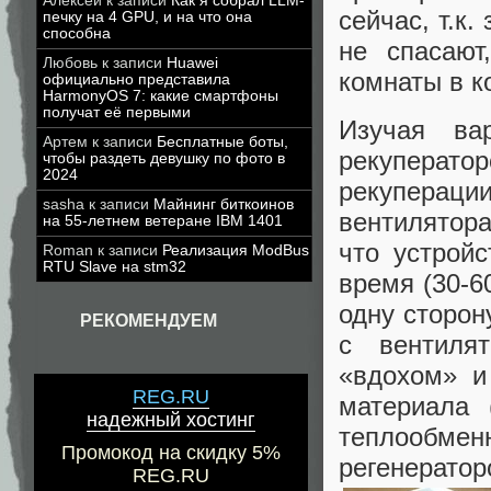
Алексей
к записи
Как я собрал LLM-
сейчас, т.к
печку на 4 GPU, и на что она
способна
не спасаю
Любовь
к записи
Huawei
комнаты в к
официально представила
HarmonyOS 7: какие смартфоны
получат её первыми
Изучая ва
Артем
к записи
Бесплатные боты,
рекуперат
чтобы раздеть девушку по фото в
2024
рекупераци
sasha
к записи
Майнинг биткоинов
вентилятора 
на 55-летнем ветеране IBM 1401
что устрой
Roman
к записи
Реализация ModBus
RTU Slave на stm32
время (30-6
одну сторон
РЕКОМЕНДУЕМ
с вентиля
«вдохом» и
REG.RU
материала 
надежный хостинг
теплообме
Промокод на скидку 5%
регенератор
REG.RU