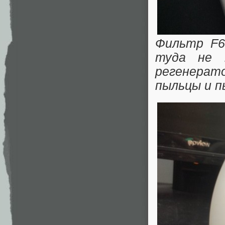
Фильтр F6
туда не 
регенерат
пыльцы и п