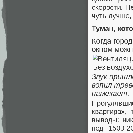
скорости. Н
чуть лучше,
Туман, кот
Когда город
окном можно
Звук пришл
вопил трево
намекает.
Прогулявши
квартирах,
выводы: ник
под 1500-2