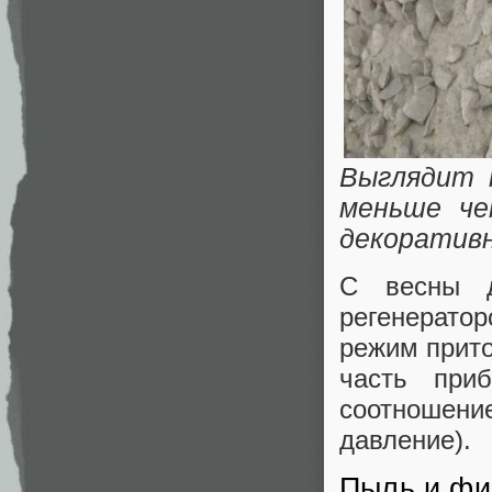
Выглядит 
меньше че
декоративн
С весны д
регенерато
режим прито
часть при
соотношени
давление).
Пыль и фи