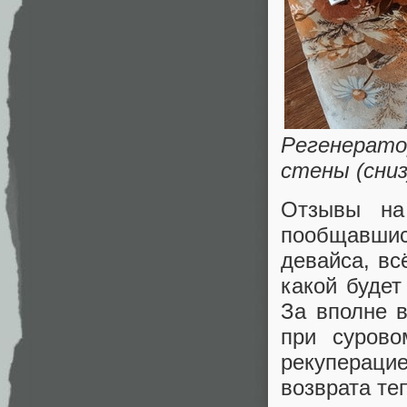
Регенерат
стены (сниз
Отзывы на
пообщавшис
девайса, вс
какой буде
За вполне 
при сурово
рекуперац
возврата те