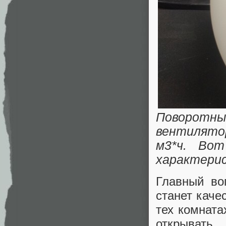
Поворот
вентилято
м3*ч. В
характери
Главный во
станет каче
тех комната
открывать