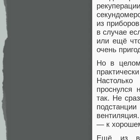
рекуперац
секундомер
из приборов
в случае ес
или ещё чт
очень приго
Но в целом
практически
Настолько
проснулся 
так. Не сра
подстанции
вентиляция.
— к хороше
Ещё из в