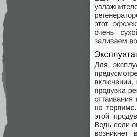
увлажните
регенератор
этот эффек
очень сухо
заливаем во
Эксплуата
Для эксплу
предусмотр
включении, 
продувка ре
оттаивания 
но терпимо
этой проду
Ведь если о
возникнет