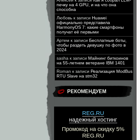
Алексей
к записи
Как я собрал LLM-
печку на 4 GPU, и на что она
способна
Любовь
к записи
Huawei
официально представила
HarmonyOS 7: какие смартфоны
получат её первыми
Артем
к записи
Бесплатные боты,
чтобы раздеть девушку по фото в
2024
sasha
к записи
Майнинг биткоинов
на 55-летнем ветеране IBM 1401
Roman
к записи
Реализация ModBus
RTU Slave на stm32
РЕКОМЕНДУЕМ
REG.RU
надежный хостинг
Промокод на скидку 5%
REG.RU