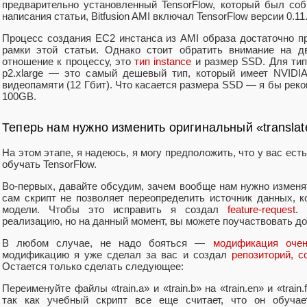
предварительно установленный TensorFlow, который был со
написания статьи, Bitfusion AMI включал TensorFlow версии 0.11
Процесс создания EC2 инстанса из AMI образа достаточно пр
рамки этой статьи. Однако стоит обратить внимание на д
отношение к процессу, это
тип instance
и размер SSD. Для тип
p2.xlarge — это самый дешевый тип, который имеет NVIDI
видеопамяти (12 Гбит). Что касается размера SSD — я бы рек
100GB.
Теперь нам нужно изменить оригинальный «translat
На этом этапе, я надеюсь, я могу предположить, что у вас есть
обучать TensorFlow.
Во-первых, давайте обсудим, зачем вообще нам нужно изменят
сам скрипт не позволяет переопределить источник данных, 
модели. Чтобы это исправить я создал
feature-request
. 
реализацию, но на данный момент, вы можете поучаствовать доб
В любом случае, не надо бояться —
модификация очен
модификацию я уже сделал за вас и создал
репозиторий, 
Остается только сделать следующее:
Переименуйте файлы «train.a» и «train.b» на «train.en» и «trai
так как учебный скрипт все еще считает, что он обучае