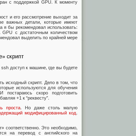
бран с поддержкой GPU. К моменту
.
ост и его рассмотрение выходит за
ве важных детали, которые имеют
а я бы рекомендовал использовать:
A GPU с достаточным количеством
омендовал выделить по крайней мере
e» скрипт
 ssh доступ к машине, где вы будете
ь исходный скрипт. Дело в том, что
которые используются для обучения
И постараюсь скоро подготовить
авляя +1 к “реквесту”.
ь проста
. Но даже столь малую
содержащий модифицированный код
.
n.fr» соответственно. Это необходимо,
тся на перевод с английского на