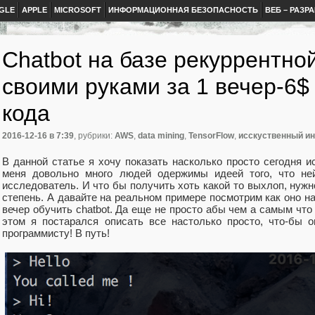
GLE
APPLE
MICROSOFT
ИНФОРМАЦИОННАЯ БЕЗОПАСНОСТЬ
ВЕБ – РАЗР
Chatbot на базе рекуррентно
своими руками за 1 вечер-6$ 
кода
2016-12-16
в 7:39
, рубрики:
AWS
,
data mining
,
TensorFlow
,
исскуственный и
В данной статье я хочу показать насколько просто сегодня и
меня довольно много людей одержимы идеей того, что ней
исследователь. И что бы получить хоть какой то выхлоп, нуж
степень. А давайте на реальном примере посмотрим как оно на
вечер обучить chatbot. Да еще не просто абы чем а самым чт
этом я постарался описать все настолько просто, что-бы
программисту! В путь!