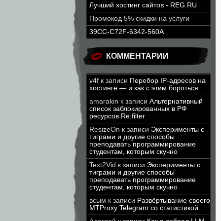
Лучший хостинг сайтов - REG.RU
Промокод 5% скидки на услуги
39CC-C72F-6342-560A
КОММЕНТАРИИ
v4f
к записи
Перебор IP-адресов на
хостинге — и как с этим бороться
amarakin
к записи
Альтернативный
список заблокированных в РФ
ресурсов Re:filter
ResizeOn
к записи
Эксперименты с
тиграми и другие способы
преподавать программирование
студентам, которым скучно
Text2Vid
к записи
Эксперименты с
тиграми и другие способы
преподавать программирование
студентам, которым скучно
всым
к записи
Развёртывание своего
MTProxy Telegram со статистикой