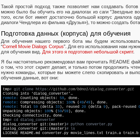
Такой простой подход также позволяет нам создавать ботов
можно было бы обучить его на диалогах из саги “Звездные в
того, если бот имеет достаточно большой корпус диалога одн
диалоги Чендлера из фильма «Друзья»), то можно создать бота 
Подготовка данных (корпуса) для обучения
Для обучения нашего первого бота мы будем использовать
“
Cornell Movie Dialogs Corpus
”. Для его использования нам нуж
для обучения вид.
Для этого я подготовил небольшой скрипт
.
Я бы настоятельно рекомендовал вам прочитать README файл
о том, что этот скрипт делает, и только потом продолжить чте
нужно команды, которые вы можете слепо скопировать и выпо
обучения данные, вот они:
tmp
# git clone https:
//github.com/b0noI/dialog_converter.git
remote:
 Counting objects: 
59
remote:
 Compressing objects: 
100
% (
49
/
49
remote:
 Total 
59
 (delta 
33
), reused 
20
 (delta 
9
), pack-reused 
Unpacking objects: 
100
% (
59
/
59
), done.

Checking connectivity… done.

tmp
# cd dialog_converter
dialog_converter git:(master)
# python converter.py
dialog_converter git:(master)
# ls
LICENSE README.md converter.py movie_lines.txt train.a train.b