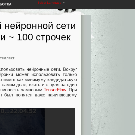
Select Language
▼
АБОТКА
й нейронной сети
и ~ 100 строчек
нтеллект
спользовать нейронные сети. Вокруг
ронки может использовать только
но иметь как минимуму кандидатскую
 самом деле, взять и с нуля за один
о нинаесть ламповым
TensorFlow
. При
 он был понятен даже начинающему