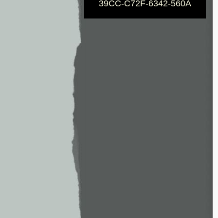
39CC-C72F-6342-560A