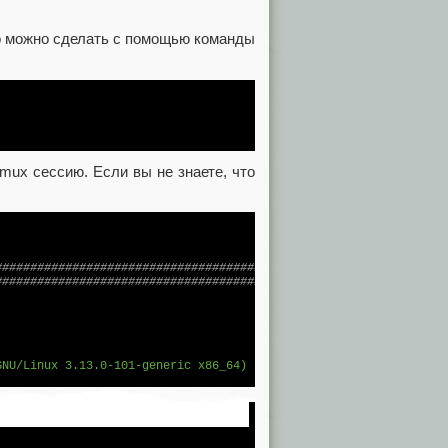
о можно сделать с помощью команды
mux сессию. Если вы не знаете, что
####
######
######
######
######
######
######
######
######
######
####
######
######
######
######
######
######
######
######
######
NU/Linux 3.13.0-101-generic x86_64)
