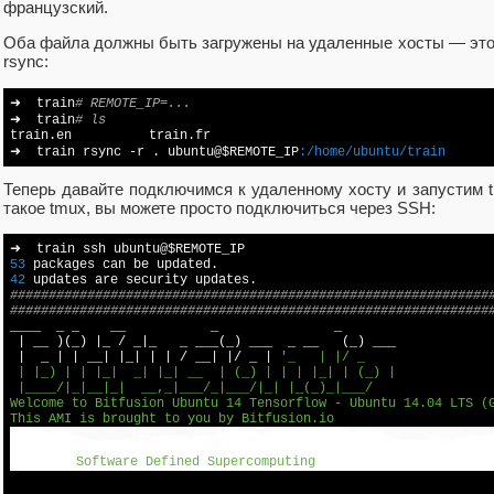
французский.
Оба файла должны быть загружены на удаленные хосты — эт
rsync:
➜  train
# REMOTE_IP=...
➜  train
# ls
train.en          train.fr

➜  train rsync -r . ubuntu@$REMOTE_IP
:/home/ubuntu/train
Теперь давайте подключимся к удаленному хосту и запустим t
такое tmux, вы можете просто подключиться через SSH:
53
42
######
######
######
######
######
######
######
######
######
######
##
######
######
######
######
######
######
######
######
######
######
##

____  _ _    __           _               _

 | __ )(_) |_ / _|_   _ ___(_) ___  _ __   (_) ___

 |  _ | | __| |_| | | / __| |/ _ | 
'_   | |/ _ 

 | |_) | | |_|  _| |_| __  | (_) | | | |_| | (_) |

 |____/|_|__|_|  __,_|___/_|___/|_| |_(_)_|___/

Welcome to Bitfusion Ubuntu 14 Tensorflow - Ubuntu 14.04 LTS (G
Software Defined Supercomputing