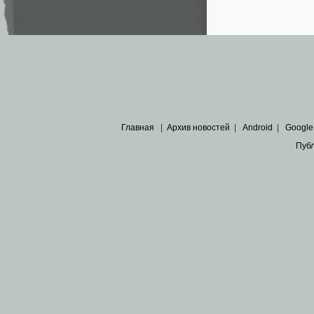
Главная
|
Архив новостей
|
Android
|
Google
Пуб
Все пра
Основными материалами сайта являются
архивные ко