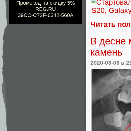
Промокод на скидку 5%
REG.RU
39CC-C72F-6342-560A
Читать по
В десне
камень
2020-03-06
в 2