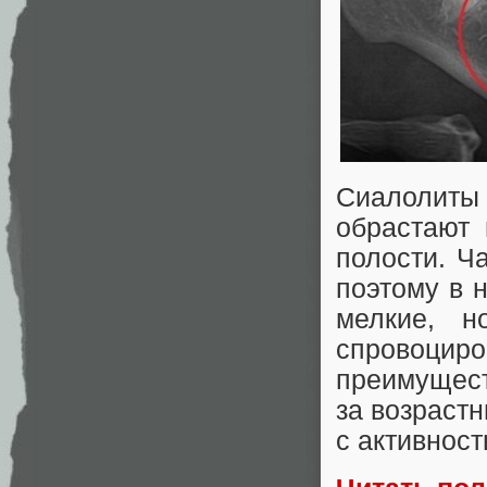
Сиалолиты 
обрастают 
полости. Ч
поэтому в 
мелкие, н
спровоци
преимущест
за возраст
с активност