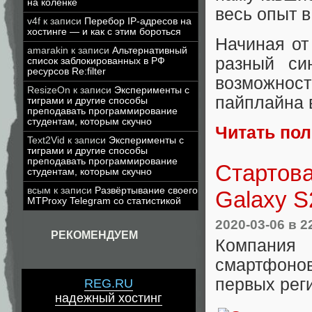
на коленке
весь опыт в
v4f
к записи
Перебор IP-адресов на
хостинге — и как с этим бороться
Начиная от
amarakin
к записи
Альтернативный
разный син
список заблокированных в РФ
ресурсов Re:filter
возможнос
ResizeOn
к записи
Эксперименты с
пайплайна 
тиграми и другие способы
преподавать программирование
студентам, которым скучно
Читать по
Text2Vid
к записи
Эксперименты с
тиграми и другие способы
преподавать программирование
Стартов
студентам, которым скучно
всым
к записи
Развёртывание своего
Galaxy S
MTProxy Telegram со статистикой
2020-03-06
в 2
РЕКОМЕНДУЕМ
Компания
смартфонов
первых рег
REG.RU
надежный хостинг