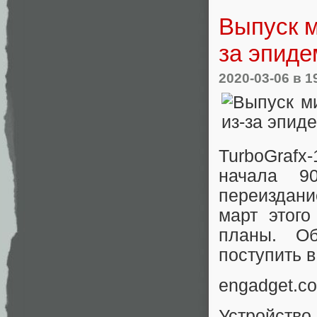
Выпуск м
за эпиде
2020-03-06
в 1
TurboGrafx
начала 9
переиздани
март этого
планы. О
поступить в
engadget.c
Устройств