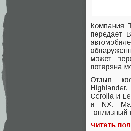
Компания T
передает B
автомобиле
обнаружен
может пер
потеряна м
Отзыв ко
Highlander,
Corolla и L
и NX. Ма
топливный 
Читать по