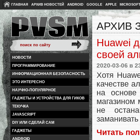
ГЛАВНАЯ
АРХИВ НОВОСТЕЙ
ANDROID
GOOGLE
APPLE
MICROSOF
АРХИВ З
Huawei д
своей ал
НОВОСТИ
2020-03-06
в 2
ПРОГРАММИРОВАНИЕ
Хотя Huawe
ИНФОРМАЦИОННАЯ БЕЗОПАСНОСТЬ
качестве а
ЭТО ИНТЕРЕСНО
НАУЧНО-ПОПУЛЯРНОЕ
на основе
ГАДЖЕТЫ И УСТРОЙСТВА ДЛЯ ГИКОВ
магазином 
ТЕКУЧКА
не остана
JAVASCRIPT
заманивать
DIY ИЛИ СДЕЛАЙ САМ
Читать по
ГАДЖЕТЫ
ANDROID