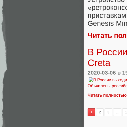
«ретроко
приставкам
Genesis Min
Читать по
В России
Creta
2020-03-06
в 1
Объявлены российск
Читать полностью
1
2
3
...
1