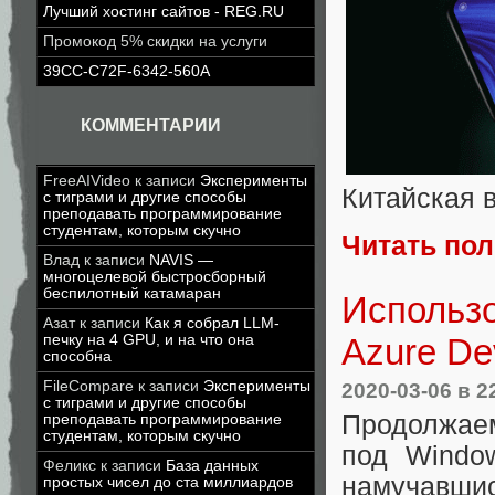
Лучший хостинг сайтов - REG.RU
Промокод 5% скидки на услуги
39CC-C72F-6342-560A
КОММЕНТАРИИ
FreeAIVideo
к записи
Эксперименты
Китайская 
с тиграми и другие способы
преподавать программирование
студентам, которым скучно
Читать по
Влад
к записи
NAVIS —
многоцелевой быстросборный
беспилотный катамаран
Использ
Азат
к записи
Как я собрал LLM-
печку на 4 GPU, и на что она
Azure D
способна
FileCompare
к записи
Эксперименты
2020-03-06
в 2
с тиграми и другие способы
Продолжае
преподавать программирование
студентам, которым скучно
под Window
Феликс
к записи
База данных
намучавшис
простых чисел до ста миллиардов