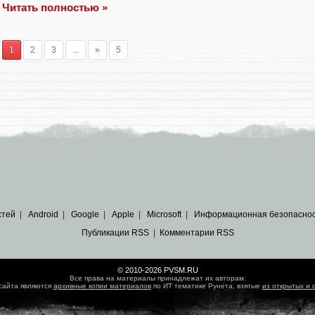
Читать полностью »
1
2
3
...
»
5
стей
|
Android
|
Google
|
Apple
|
Microsoft
|
Информационная безопасно
Публикации RSS
|
Комментарии RSS
© 2010-2026 PVSM.RU
Все права на материалы принадлежат их авторам.
сайта являются
архивные копии материалов
по ИТ тематике Рунета, взятые
из открытых и 