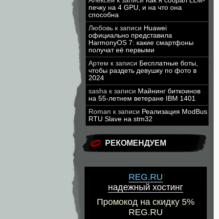
Алексей
к записи
Как я собрал LLM-
печку на 4 GPU, и на что она
способна
Любовь
к записи
Huawei
официально представила
HarmonyOS 7: какие смартфоны
получат её первыми
Артем
к записи
Бесплатные боты,
чтобы раздеть девушку по фото в
2024
sasha
к записи
Майнинг биткоинов
на 55-летнем ветеране IBM 1401
Roman
к записи
Реализация ModBus
RTU Slave на stm32
РЕКОМЕНДУЕМ
REG.RU
надежный хостинг
Промокод на скидку 5%
REG.RU