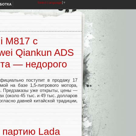
Select Language
▼
АБОТКА
i M817 c
wei Qiankun ADS
ста — недорого
официально поступит в продажу 17
мой на базе 1,5-литрового мотора,
4. Предзаказы уже открыты, цены —
ax (около 45 тыс. и 49 тыс. долларов
огласно давней китайской традиции,
 партию Lada