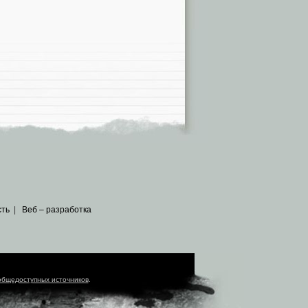
сть
|
Веб – разработка
общедоступных источников
.