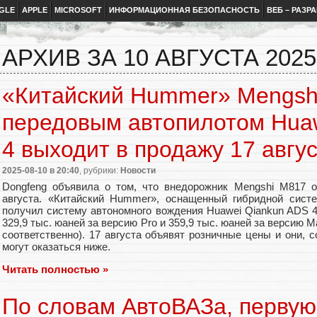
GLE
APPLE
MICROSOFT
ИНФОРМАЦИОННАЯ БЕЗОПАСНОСТЬ
ВЕБ – РАЗР
АРХИВ ЗА 10 АВГУСТА 2025
«Китайский Hummer» Mengsh
передовым автопилотом Hua
4 выходит в продажу 17 авгу
2025-08-10
в 20:40
, рубрики:
Новости
Dongfeng объявила о том, что внедорожник Mengshi M817 
августа. «Китайский Hummer», оснащенный гибридной систе
получил систему автономного вождения Huawei Qiankun ADS 
329,9 тыс. юаней за версию Pro и 359,9 тыс. юаней за версию M
соответственно). 17 августа объявят розничные цены и они, с
могут оказаться ниже.
Читать полностью »
По словам АвтоВАЗа, первую