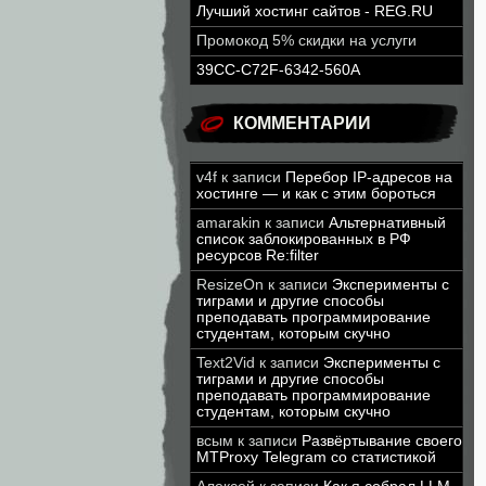
Лучший хостинг сайтов - REG.RU
Промокод 5% скидки на услуги
39CC-C72F-6342-560A
КОММЕНТАРИИ
v4f
к записи
Перебор IP-адресов на
хостинге — и как с этим бороться
amarakin
к записи
Альтернативный
список заблокированных в РФ
ресурсов Re:filter
ResizeOn
к записи
Эксперименты с
тиграми и другие способы
преподавать программирование
студентам, которым скучно
Text2Vid
к записи
Эксперименты с
тиграми и другие способы
преподавать программирование
студентам, которым скучно
всым
к записи
Развёртывание своего
MTProxy Telegram со статистикой