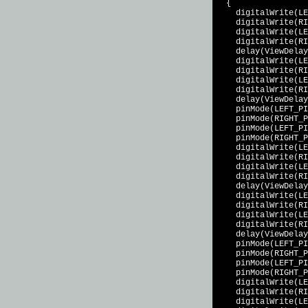
  {

    digitalWrite(LE
    digitalWrite(RI
    digitalWrite(LE
    digitalWrite(RI
    delay(ViewDelay
    digitalWrite(LE
    digitalWrite(RI
    digitalWrite(LE
    digitalWrite(RI
    delay(ViewDelay
    pinMode(LEFT_PI
    pinMode(RIGHT_P
    pinMode(LEFT_PI
    pinMode(RIGHT_P
    digitalWrite(LE
    digitalWrite(RI
    digitalWrite(LE
    digitalWrite(RI
    delay(ViewDelay
    digitalWrite(LE
    digitalWrite(RI
    digitalWrite(LE
    digitalWrite(RI
    delay(ViewDelay
    pinMode(LEFT_PI
    pinMode(RIGHT_P
    pinMode(LEFT_PI
    pinMode(RIGHT_P
    digitalWrite(LE
    digitalWrite(RI
    digitalWrite(LE