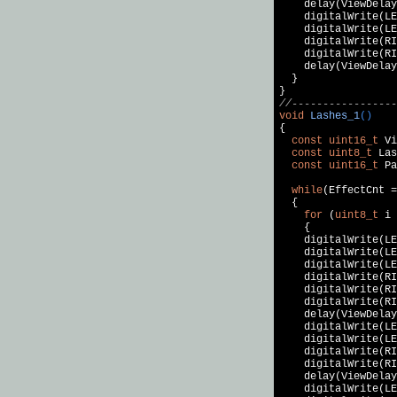
    delay(ViewDelay
    digitalWrite(LE
    digitalWrite(LE
    digitalWrite(RI
    digitalWrite(RI
    delay(ViewDelay
  }

//-----------------
void
Lashes_1
()
{

const
uint16_t
 Vi
const
uint8_t
 Las
const
uint16_t
 Pa
while
(EffectCnt =
  {

for
 (
uint8_t
 i 
    {

    digitalWrite(LE
    digitalWrite(LE
    digitalWrite(LE
    digitalWrite(RI
    digitalWrite(RI
    digitalWrite(RI
    delay(ViewDelay
    digitalWrite(LE
    digitalWrite(LE
    digitalWrite(RI
    digitalWrite(RI
    delay(ViewDelay
    digitalWrite(LE