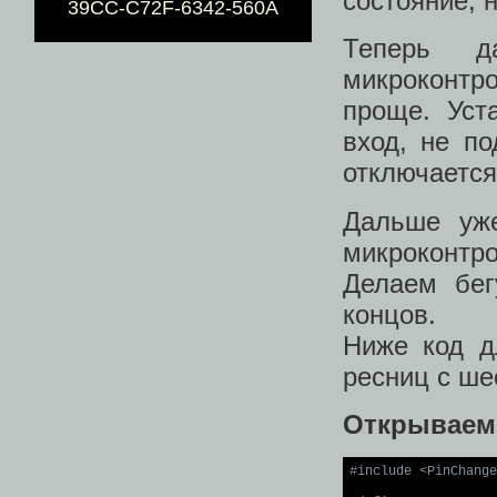
состояние, 
39CC-C72F-6342-560A
Теперь 
микроконтр
проще. Уст
вход, не по
отключается
Дальше уже
микроконтро
Делаем бег
концов.
Ниже код д
ресниц с ше
Открываем
#
include
<PinChange