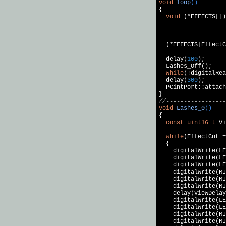
void
loop
()
{

void
 (*EFFECTS[])
                   
                   
  (*EFFECTS[EffectC
  delay(
100
);

  Lashes_Off();

while
(!digitalRea
  delay(
300
);

  PCintPort::attach
//-----------------
void
Lashes_0
()
{

const
uint16_t
 Vi
while
(EffectCnt =
  {

    digitalWrite(LE
    digitalWrite(LE
    digitalWrite(LE
    digitalWrite(RI
    digitalWrite(RI
    digitalWrite(RI
    delay(ViewDelay
    digitalWrite(LE
    digitalWrite(LE
    digitalWrite(RI
    digitalWrite(RI