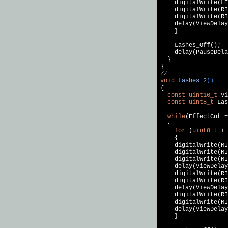
    digitalWrite(LE
    digitalWrite(RI
    digitalWrite(RI
    delay(ViewDelay
    }

    Lashes_Off();

    delay(PauseDela
  }

//-----------------
void
Lashes_2
()
{

const
uint16_t
 Vi
const
uint8_t
 Las
while
(EffectCnt =
  {

for
 (
uint8_t
 i 
    {

    digitalWrite(RI
    digitalWrite(RI
    digitalWrite(RI
    delay(ViewDelay
    digitalWrite(RI
    digitalWrite(RI
    delay(ViewDelay
    digitalWrite(RI
    digitalWrite(RI
    delay(ViewDelay
    }
