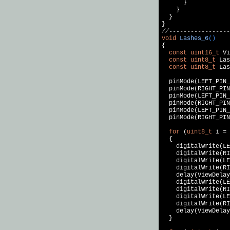
      }

    }

  }

//-----------------
void
Lashes_6
()
{

const
uint16_t
 Vi
const
uint8_t
 Las
const
uint8_t
 Las
  pinMode(LEFT_PIN_
  pinMode(RIGHT_PIN
  pinMode(LEFT_PIN_
  pinMode(RIGHT_PIN
  pinMode(LEFT_PIN_
  pinMode(RIGHT_PIN
for
 (
uint8_t
 i = 
  {

    digitalWrite(LE
    digitalWrite(RI
    digitalWrite(LE
    digitalWrite(RI
    delay(ViewDelay
    digitalWrite(LE
    digitalWrite(RI
    digitalWrite(LE
    digitalWrite(RI
    delay(ViewDelay
  }
