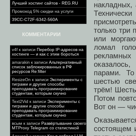
накладных, 
Лучший хостинг сайтов - REG.RU
Промокод 5% скидки на услуги
Технически
39CC-C72F-6342-560A
присмотреть
только три 
КОММЕНТАРИИ
или моргаю
ломал голо
v4f
к записи
Перебор IP-адресов на
рекламных
хостинге — и как с этим бороться
amarakin
к записи
Альтернативный
оказалось
список заблокированных в РФ
парами. То
ресурсов Re:filter
шестью све
ResizeOn
к записи
Эксперименты с
тиграми и другие способы
трём! Шест
преподавать программирование
студентам, которым скучно
Потом повто
Text2Vid
к записи
Эксперименты с
Вот он — чи
тиграми и другие способы
преподавать программирование
студентам, которым скучно
Оказывает
всым
к записи
Развёртывание своего
состоящем и
MTProxy Telegram со статистикой