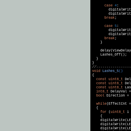
case
4
:

        digitalWrit
        digitalWrit
break
;

case
5
:

        digitalWrit
        digitalWrit
break
;

    }

    delay(ViewDelay
    Lashes_Off();

  }

//-----------------
void
Lashes_5
()
{

const
uint8_t
 Del
const
uint8_t
 Del
const
uint8_t
 Las
int8_t
 DelayVal =
bool
 Direction = 
while
(EffectCnt =
  {

for
 (
uint8_t
 i 
    {

    digitalWrite(LE
    digitalWrite(LE
    digitalWrite(LE