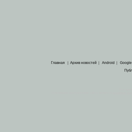
Главная
|
Архив новостей
|
Android
|
Google
Пуб
Все пра
Основными материалами сайта являются
архивные ко