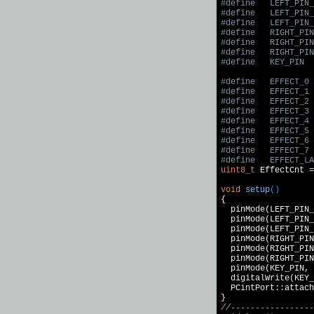
#
define
   LEFT_PIN_
#
define
   LEFT_PIN_
#
define
   LEFT_PIN_
#
define
   RIGHT_PIN
#
define
   RIGHT_PIN
#
define
   RIGHT_PIN
#
define
   KEY_PIN  
#
define
   EFFECT_0 
#
define
   EFFECT_1 
#
define
   EFFECT_2 
#
define
   EFFECT_3 
#
define
   EFFECT_4 
#
define
   EFFECT_5 
#
define
   EFFECT_6 
#
define
   EFFECT_7 
#
define
   EFFECT_LA
uint8_t
 EffectCnt =
void
setup
()
{

  pinMode(LEFT_PIN_
  pinMode(LEFT_PIN_
  pinMode(LEFT_PIN_
  pinMode(RIGHT_PIN
  pinMode(RIGHT_PIN
  pinMode(RIGHT_PIN
  pinMode(KEY_PIN, 
  digitalWrite(KEY_
  PCintPort::attach
//-----------------