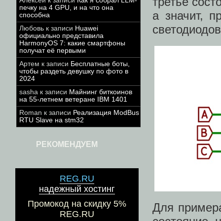
третье сост
Алексей
к записи
Как я собрал LLM-
печку на 4 GPU, и на что она
а значит, п
способна
светодиодов
Любовь
к записи
Huawei
официально представила
HarmonyOS 7: какие смартфоны
получат её первыми
Артем
к записи
Бесплатные боты,
чтобы раздеть девушку по фото в
2024
sasha
к записи
Майнинг биткоинов
на 55-летнем ветеране IBM 1401
Roman
к записи
Реализация ModBus
RTU Slave на stm32
РЕКОМЕНДУЕМ
REG.RU
надежный хостинг
Промокод на скидку 5%
Для примера
REG.RU