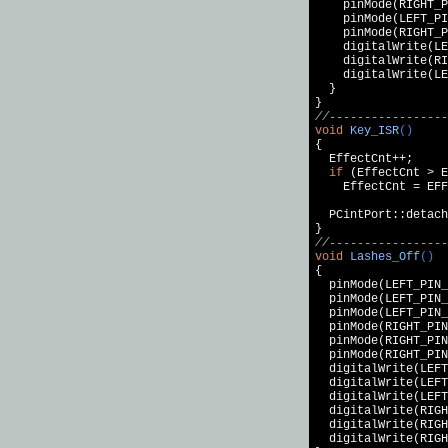
    pinMode(RIGHT_P
    pinMode(LEFT_PI
    pinMode(RIGHT_P
    digitalWrite(LE
    digitalWrite(RI
    digitalWrite(LE
  }

//-----------------
void
Key_ISR
()
{

  EffectCnt++;

if
 (EffectCnt > E
    EffectCnt = EFF
  PCintPort::detach
//-----------------
void
Lashes_Off
()
{

  pinMode(LEFT_PIN_
  pinMode(LEFT_PIN_
  pinMode(LEFT_PIN_
  pinMode(RIGHT_PIN
  pinMode(RIGHT_PIN
  pinMode(RIGHT_PIN
  digitalWrite(LEFT
  digitalWrite(LEFT
  digitalWrite(LEFT
  digitalWrite(RIGH
  digitalWrite(RIGH
  digitalWrite(RIGH