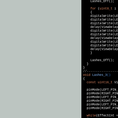
    Lashes_Off();

for
 (
uint8_t
 i 
    {

    digitalWrite(LE
    digitalWrite(LE
    digitalWrite(LE
    delay(ViewDelay
    digitalWrite(LE
    digitalWrite(LE
    delay(ViewDelay
    digitalWrite(LE
    digitalWrite(LE
    delay(ViewDelay
    }

    Lashes_Off();

  }

//-----------------
void
Lashes_3
()
{

const
uint16_t
 Vi
  pinMode(LEFT_PIN_
  pinMode(RIGHT_PIN
  pinMode(LEFT_PIN_
  pinMode(RIGHT_PIN
  pinMode(LEFT_PIN_
  pinMode(RIGHT_PIN
while
(EffectCnt =