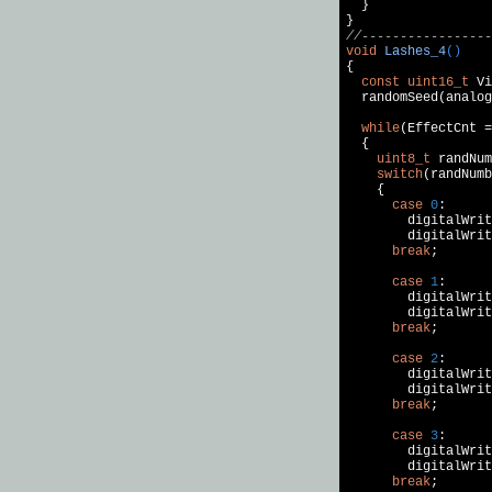
  }

//-----------------
void
Lashes_4
()
{

const
uint16_t
 Vi
  randomSeed(analog
while
(EffectCnt =
  {

uint8_t
 randNum
switch
(randNumb
    {

case
0
:

        digitalWrit
        digitalWrit
break
;

case
1
:

        digitalWrit
        digitalWrit
break
;

case
2
:

        digitalWrit
        digitalWrit
break
;

case
3
:

        digitalWrit
        digitalWrit
break
;
