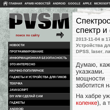
ГЛАВНАЯ
АРХИВ НОВОСТЕЙ
ANDROID
GOOGLE
APPLE
MICROSOF
Спектрос
спектр и
2013-11-04
в 1
Устройства дл
НОВОСТИ
DPSS
,
laser
,
л
ПРОГРАММИРОВАНИЕ
ИНФОРМАЦИОННАЯ БЕЗОПАСНОСТЬ
Думаю, каж
ЭТО ИНТЕРЕСНО
указками
НАУЧНО-ПОПУЛЯРНОЕ
мощности 
ГАДЖЕТЫ И УСТРОЙСТВА ДЛЯ ГИКОВ
ТЕКУЧКА
заботится 
JAVASCRIPT
На хабре уж
DIY ИЛИ СДЕЛАЙ САМ
коленке
), а
ГАДЖЕТЫ
ANDROID