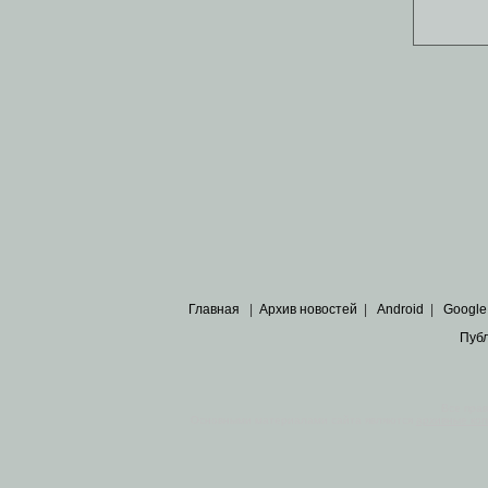
Главная
|
Архив новостей
|
Android
|
Google
Пуб
Все пра
Основными материалами сайта являются
архивные ко