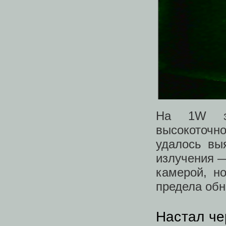
На 1W зе
высокоточн
удалось вы
излучения —
камерой, н
предела об
Настал че