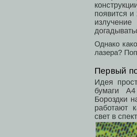
конструкц
появится и
излучени
догадывать
Однако како
лазера? Поп
Первый по
Идея прос
бумаги A4
Бороздки н
работают 
свет в спект