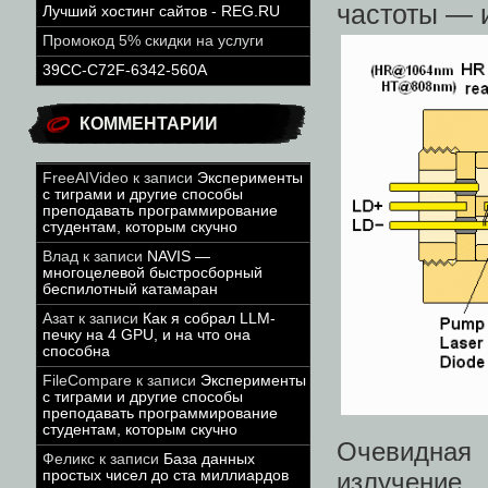
частоты — 
Лучший хостинг сайтов - REG.RU
Промокод 5% скидки на услуги
39CC-C72F-6342-560A
КОММЕНТАРИИ
FreeAIVideo
к записи
Эксперименты
с тиграми и другие способы
преподавать программирование
студентам, которым скучно
Влад
к записи
NAVIS —
многоцелевой быстросборный
беспилотный катамаран
Азат
к записи
Как я собрал LLM-
печку на 4 GPU, и на что она
способна
FileCompare
к записи
Эксперименты
с тиграми и другие способы
преподавать программирование
студентам, которым скучно
Очевидная
Феликс
к записи
База данных
излучение
простых чисел до ста миллиардов