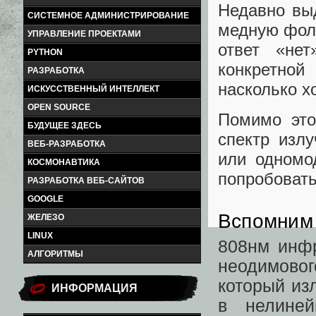
Недавно вы
СИСТЕМНОЕ АДМИНИСТРИРОВАНИЕ
медную фоль
УПРАВЛЕНИЕ ПРОЕКТАМИ
ответ «не
PYTHON
конкретно
РАЗРАБОТКА
насколько х
ИСКУССТВЕННЫЙ ИНТЕЛЛЕКТ
OPEN SOURCE
Помимо это
БУДУЩЕЕ ЗДЕСЬ
спектр изл
ВЕБ-РАЗРАБОТКА
или одномо
КОСМОНАВТИКА
попробовать
РАЗРАБОТКА ВЕБ-САЙТОВ
GOOGLE
Вспомним 
ЖЕЛЕЗО
LINUX
808нм инфр
АЛГОРИТМЫ
неодимовог
который из
ИНФОРМАЦИЯ
в нелиней