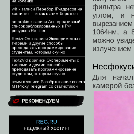
на коленке
фильтра не
v4f
к записи
Перебор IP-адресов на
углом, и 
хостинге — и как с этим бороться
вырезанием
amarakin
к записи
Альтернативный
список заблокированных в РФ
1064нм, а 
ресурсов Re:filter
можно увиде
ResizeOn
к записи
Эксперименты с
тиграми и другие способы
излучением 
преподавать программирование
студентам, которым скучно
Text2Vid
к записи
Эксперименты с
Несфокуси
тиграми и другие способы
преподавать программирование
студентам, которым скучно
Для начал
всым
к записи
Развёртывание своего
камерой бе
MTProxy Telegram со статистикой
РЕКОМЕНДУЕМ
REG.RU
надежный хостинг