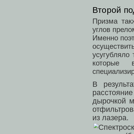
Второй по
Призма так
углов прело
Именно поэт
осуществит
усугубляло 
которые 
специализи
В результ
расстояни
дырочкой м
отфильтров
из лазера.