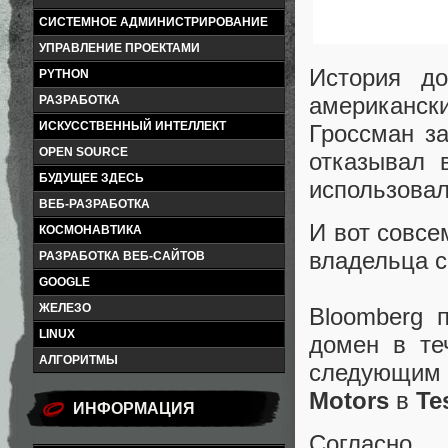
СИСТЕМНОЕ АДМИНИСТРИРОВАНИЕ
УПРАВЛЕНИЕ ПРОЕКТАМИ
История до
PYTHON
американс
РАЗРАБОТКА
ИСКУССТВЕННЫЙ ИНТЕЛЛЕКТ
Гроссман з
OPEN SOURCE
отказывал 
БУДУЩЕЕ ЗДЕСЬ
использовал
ВЕБ-РАЗРАБОТКА
И вот совсе
КОСМОНАВТИКА
владельца с
РАЗРАБОТКА ВЕБ-САЙТОВ
GOOGLE
ЖЕЛЕЗО
Bloomberg п
LINUX
домен в те
АЛГОРИТМЫ
следующим
Motors
в
Te
ИНФОРМАЦИЯ
Согласн