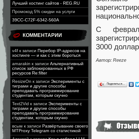
Лучший хостинг сайтов - REG.RU
зарегистр
Промокод 5% скидки на услуги
национально
39CC-C72F-6342-560A
C февра
КОММЕНТАРИИ
зарегистриро
3000 долла
v4f
к записи
Перебор IP-адресов на
хостинге — и как с этим бороться
Автор: Reeze
amarakin
к записи
Альтернативный
список заблокированных в РФ
ресурсов Re:filter
ResizeOn
к записи
Эксперименты с
Поделиться…
тиграми и другие способы
преподавать программирование
студентам, которым скучно
Text2Vid
к записи
Эксперименты с
тиграми и другие способы
преподавать программирование
студентам, которым скучно
всым
к записи
Развёртывание своего
MTProxy Telegram со статистикой