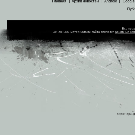
Главная
|
Архив новостей
|
Android
|
Google
Пуб
Все пра
Основными материалами сайта являются
архивные ко
https://ajax.