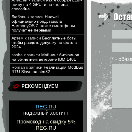
Алексей
к записи
Как я собрал LLM-
печку на 4 GPU, и на что она
способна
Любовь
к записи
Huawei
официально представила
HarmonyOS 7: какие смартфоны
получат её первыми
Артем
к записи
Бесплатные боты,
чтобы раздеть девушку по фото в
2024
sasha
к записи
Майнинг биткоинов
* - обя
на 55-летнем ветеране IBM 1401
Roman
к записи
Реализация ModBus
RTU Slave на stm32
РЕКОМЕНДУЕМ
REG.RU
надежный хостинг
Промокод на скидку 5%
REG.RU