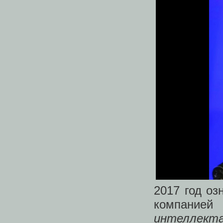
2017 год оз
компание
интеллект