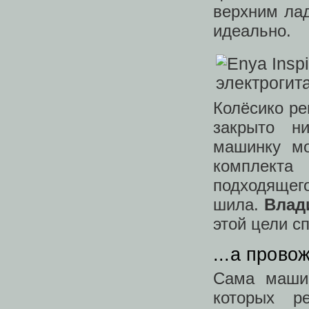
верхним ла
идеально.
Колёсико ре
закрыто н
машинку мо
комплекта
подходящег
шила.
Влад
этой цели с
...а прово
Сама машин
которых р