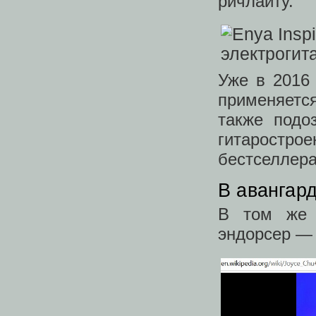
ричлайту.
Уже в 2016 
применяетс
также подо
гитаростро
бестселлер
В авангар
В том же 
эндорсер — 