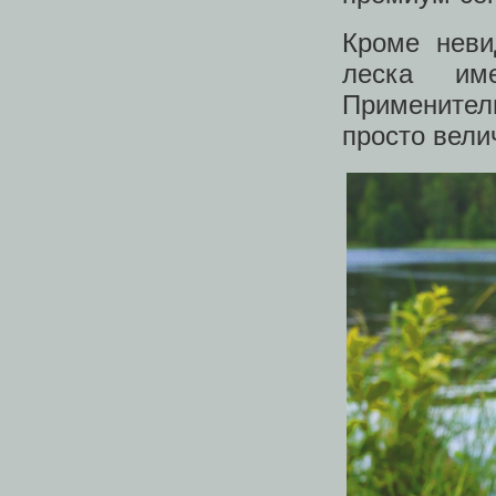
Кроме неви
леска им
Применитель
просто вел