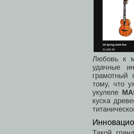
Любовь к м
удачные и
грамотный 
тому, что 
укулеле
MA
куска древ
титаническо
Инновацио
Такой гран