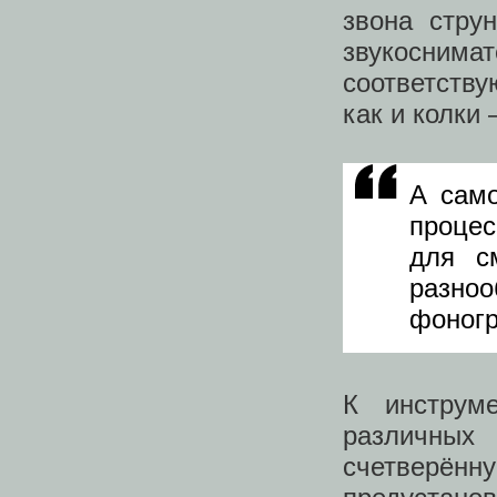
звона стру
звукоснима
соответств
как и колки
А само
процес
для с
разно
фоногр
К инструм
различны
счетверён