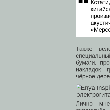
Кстат
китай
произ
акуст
«Мерсе
Также всл
специальны
бумаги, пр
накладок 
чёрное дере
Лично мне