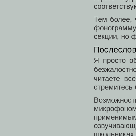
соответству
Тем более, 
фонограмму.
секции, но 
Послесло
Я просто о
безжалостн
читаете вс
стремитесь 
Возможност
микрофоном
применимым
озвучивающи
школьника