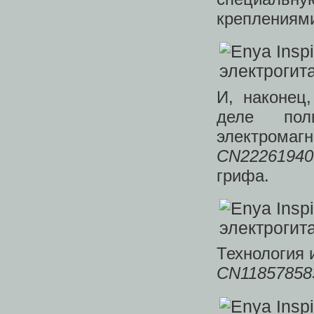
креплениям
И, наконец
деле пол
электром
CN2226194
грифа.
Технология 
CN11857858