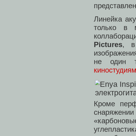
представлен
Линейка аку
только в 
коллабора
Pictures
, в
изображения
не один 
киностудия
Кроме перф
снаряжен
«карбоновы
углепласти