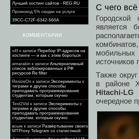
Лучший хостинг сайтов - REG.RU
С чего всё
Промокод 5% скидки на услуги
Городской
39CC-C72F-6342-560A
является 
располага
КОММЕНТАРИИ
комбинатов
v4f
к записи
Перебор IP-адресов на
мобильных 
хостинге — и как с этим бороться
источников 
amarakin
к записи
Альтернативный
список заблокированных в РФ
ресурсов Re:filter
Также округ
ResizeOn
к записи
Эксперименты с
в районе Х
тиграми и другие способы
Hitachi-LG
преподавать программирование
студентам, которым скучно
очередное п
Text2Vid
к записи
Эксперименты с
тиграми и другие способы
преподавать программирование
студентам, которым скучно
всым
к записи
Развёртывание своего
MTProxy Telegram со статистикой