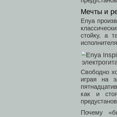
предустанов
Мечты и р
Enya произ
классическ
стойку, а 
исполнителя
Свободно хо
играя на э
пятнадцати
как и сто
предустанов
Почему «