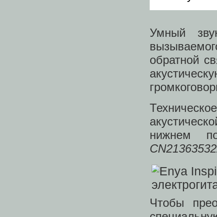
Умный звук
вызываемог
обратной св
акустичес
громкогово
Техническо
акустическ
нижнем по
CN2136353
Чтобы прео
специальн