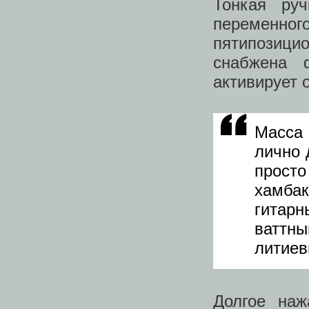
Тонкая руч
переменного
пятипозиц
снабжена 
активирует 
Масса 
лично 
прост
хамба
гитар
ваттн
литиев
Долгое наж