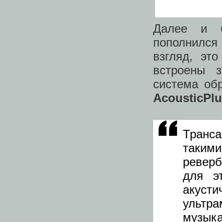
Далее и б
пополнил
взгляд, эт
встроены з
система обр
AcousticPlu
Транс
таки
реверб
для э
акуст
ульт
музыка