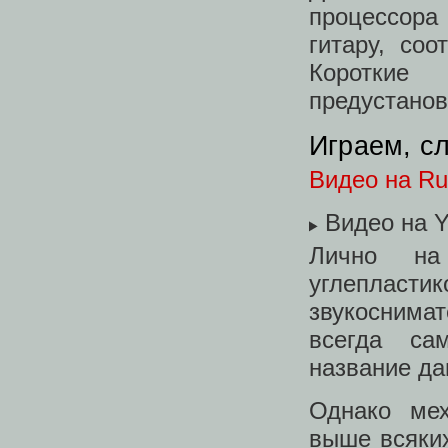
процессора
гитару, со
Короткие
предустанов
Играем, с
Видео на Ru
Видео на Y
Лично на
углепласт
звукоснима
всегда са
название да
Однако мех
выше всяких