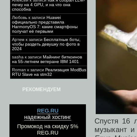
Алексей
к записи
Как я собрал LLM-
печку на 4 GPU, и на что она
способна
Любовь
к записи
Huawei
официально представила
HarmonyOS 7: какие смартфоны
получат её первыми
Артем
к записи
Бесплатные боты,
чтобы раздеть девушку по фото в
2024
sasha
к записи
Майнинг биткоинов
на 55-летнем ветеране IBM 1401
Roman
к записи
Реализация ModBus
RTU Slave на stm32
РЕКОМЕНДУЕМ
REG.RU
надежный хостинг
Спустя 16 
Промокод на скидку 5%
музыкант и
REG.RU