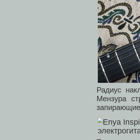
Радиус нак
Мензура с
запирающиес