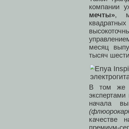
компании у
мечты»
, м
квадратн
высокото
управление
месяц выпу
тысяч шести
В том же 
экспертами
начала в
(флюорокар
качестве 
премиум-сег