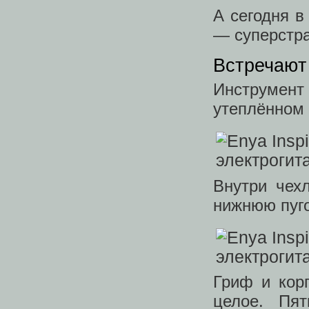
А сегодня в
— суперстр
Встречают 
Инструмен
утеплённом 
Внутри чех
нижнюю пуго
Гриф и кор
целое. Пят