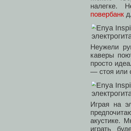
налегке. 
повербанк
д
Неужели ру
каверы пою
просто идеа
— стоя или 
Играя на э
предпочитаю
акустике. М
играть буд