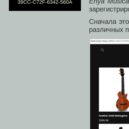
Enya Musical
39CC-C72F-6342-560A
зарегистри
Сначала это
различных п