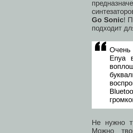
предназн
синтезатор
Go Sonic
! 
подходит дл
Очень 
Enya 
воплощ
буква
воспр
Blue
громко
Не нужно т
Можно тво