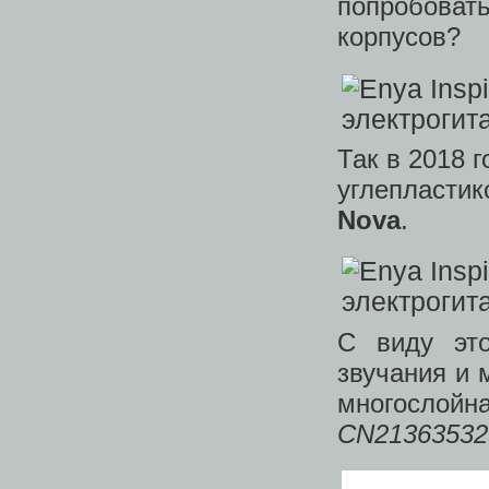
попробова
корпусов?
Так в 2018 
углепласти
Nova
.
С виду это
звучания и 
многосло
CN2136353