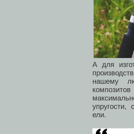
А для изго
производс
нашему лю
композитов
максималь
упругости,
ели.