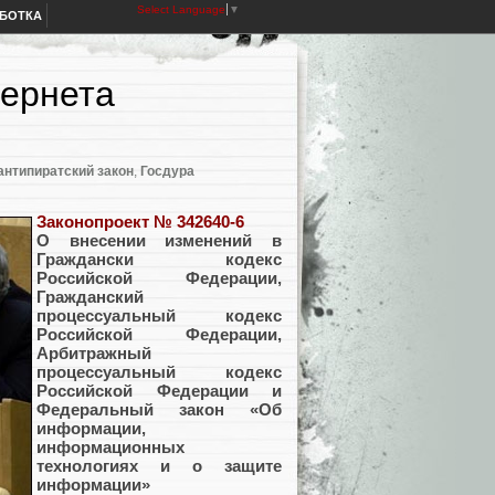
Select Language
▼
АБОТКА
тернета
антипиратский закон
,
Госдура
Законопроект № 342640-6
О внесении изменений в
Граждански кодекс
Российской Федерации,
Гражданский
процессуальный кодекс
Российской Федерации,
Арбитражный
процессуальный кодекс
Российской Федерации и
Федеральный закон «Об
информации,
информационных
технологиях и о защите
информации»