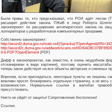
Были правы те, кто предсказывал, что РОИ идёт лесом (T
расширит действие закона. ПЖиВ в лице Роберта Шлеге
законопроект по расширению антипиратского закона на
защ
литераторов и разработчиков компьютерных программ
.
Собственно законопроект:
http://asozd2.duma.gov.ru/main.nsf/(Spravka)?OpenAgent&RN=34
http://asozd2c.duma.gov.ru/addwork/scans.nsf/ID/6AD8C07BF8
0-6.PDF?OpenElement
(PDF)
Дифф в законопроектах, как известно, в очень неудобном фо
отсканирован в виде картинки), поэтому оценить масштабы
теперь закон действует на все объекты авторских и смежных пр
Впрочем, если приглядеться, некоторые пункты не лишены см
вежливо просят блокировать отдельную страничку, а не весь с
возможности». Нормальные ссылки в жалобах правооб
присутствовать.
Никто не уйдёт от защиты! Сопротивление бесполезно!
Ссылки: