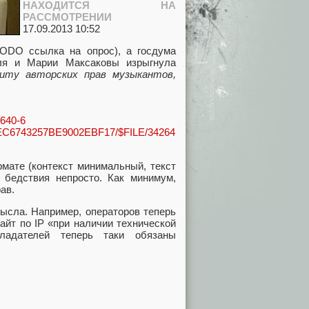
НАХОДИТСЯ НА
РАССМОТРЕНИИ
17.09.2013 10:52
ODO ссылка на опрос), а госдума
ля и Марии Максаковы изрыгнула
иту авторских прав музыкантов,
2640-6
9DEC6743257BE9002EBF17/$FILE/34264
рмате (контекст минимальный, текст
 бедствия непросто. Как минимум,
ав.
ысла. Например, операторов теперь
айт по IP «при наличии технической
ладателей теперь таки обязаны