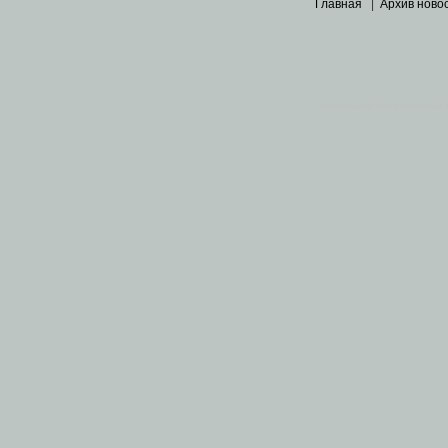
Главная
|
Архив ново
Основными материалами 