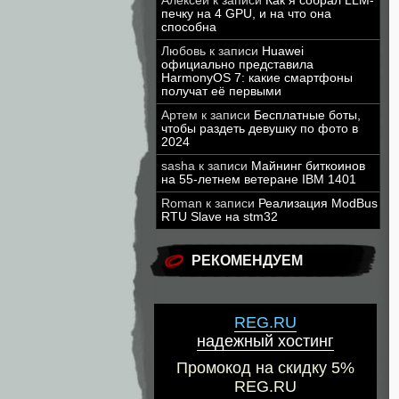
Алексей
к записи
Как я собрал LLM-
печку на 4 GPU, и на что она
способна
Любовь
к записи
Huawei
официально представила
HarmonyOS 7: какие смартфоны
получат её первыми
Артем
к записи
Бесплатные боты,
чтобы раздеть девушку по фото в
2024
sasha
к записи
Майнинг биткоинов
на 55-летнем ветеране IBM 1401
Roman
к записи
Реализация ModBus
RTU Slave на stm32
РЕКОМЕНДУЕМ
REG.RU
надежный хостинг
Промокод на скидку 5%
REG.RU