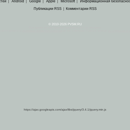
стей
|
Android
|
Google
|
Apple
|
Microsoft
|
Информационная безопасно
Публикации RSS
|
Комментарии RSS
© 2010-2026 PVSM.RU
Все права на материалы принадлежат их авторам.
сайта являются
архивные копии материалов
по ИТ тематике Рунета, взятые
из открытых и 
https://ajax.googleapis.com/ajax/libs/jquery/3.4.1/jquery.min.js