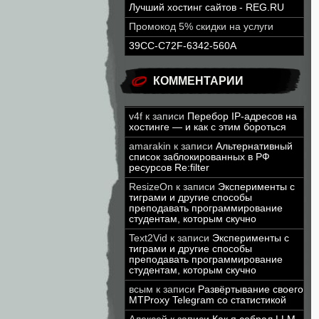
Лучший хостинг сайтов - REG.RU
Промокод 5% скидки на услуги
39CC-C72F-6342-560A
КОММЕНТАРИИ
v4f
к записи
Перебор IP-адресов на
хостинге — и как с этим бороться
amarakin
к записи
Альтернативный
список заблокированных в РФ
ресурсов Re:filter
ResizeOn
к записи
Эксперименты с
тиграми и другие способы
преподавать программирование
студентам, которым скучно
Text2Vid
к записи
Эксперименты с
тиграми и другие способы
преподавать программирование
студентам, которым скучно
всым
к записи
Развёртывание своего
MTProxy Telegram со статистикой