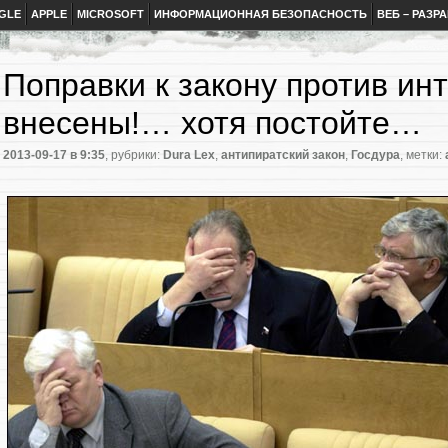
GLE
APPLE
MICROSOFT
ИНФОРМАЦИОННАЯ БЕЗОПАСНОСТЬ
ВЕБ – РАЗР
Поправки к закону против ин
внесены!… хотя постойте…
2013-09-17
в 9:35
, рубрики:
Dura Lex
,
антипиратский закон
,
Госдура
, метки: