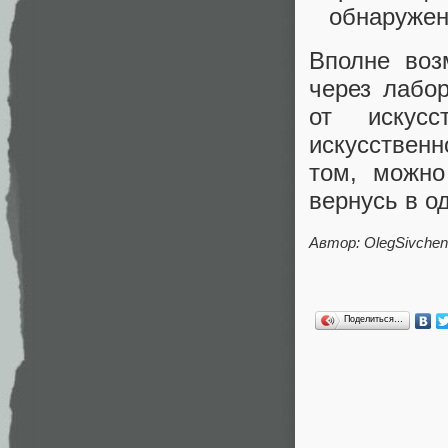
обнаружен
Вполне воз
через лабо
от искусс
искусственн
том, можно
вернусь в о
Автор:
OlegSivche
Поделиться…