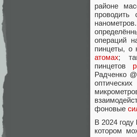
районе мас
проводить 
нанометро
определён
операций н
пинцеты, о 
атомах
; та
пинцетов
р
Радченко @
оптических
микрометро
взаимодейс
фоновые
си
В 2024 году
котором мо