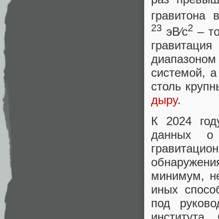
гравитона 
23
2
эВ⁄c
– то
гравитац
диапазоном
системой, а
столь крупн
дыру
.
К 2024 год
данных о
гравитаци
обнаружения
минимум, не
иных спосо
под руково
института