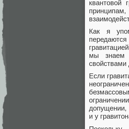
квантовой 
принципам,
взаимодейст
Как я упо
передаются
гравитацией
мы знаем 
свойствами 
Если гравит
неограниче
безмассо
ограничени
допущении, 
и у гравито
Поскольк