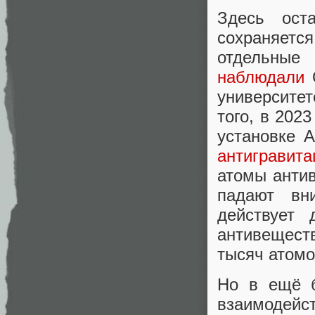
Здесь ост
сохраняет
отдельные
наблюдали
О
университет
того, в 202
установке 
антигравит
атомы анти
падают вни
действует
антивещест
тысяч атомо
Но в ещё б
взаимодейс