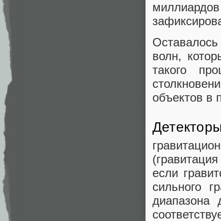
миллиардов
зафиксирова
Оставалось 
волн, котор
такого пр
столкновени
объектов в 
Детекторы
гравитаци
(гравитаци
если гравит
сильного г
диапазона
соответству