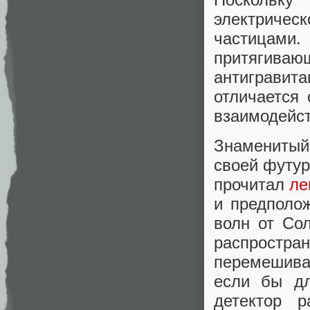
электричес
частицами
притягиваю
антигравит
отличается 
взаимодейст
Знаменитый
своей футур
прочитал
ле
и предполо
волн от Со
распростра
перемешива
если бы дл
детектор 