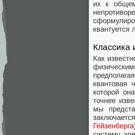
их к общем
непротиво
сформулир
квантуется 
Классика 
Как известн
физически
предполаг
квантовая 
которой она
точнее изв
мы предст
заключае
Гейзенберга
систему эл