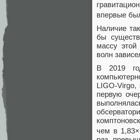
гравитацион
впервые б
Наличие так
бы существ
массу этой
волн зависе
В 2019 го
компьютер
LIGO-Virgo,
первую очер
выполнял
обсервато
комптоновс
чем в 1,83×
раз превыш