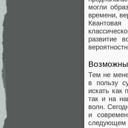
могли обра
времени, ве
Квантовая
классическо
развитие 
вероятностн
Возможные
Тем не мене
в пользу с
искать как 
так и на н
волн. Сегод
и современ
следующем