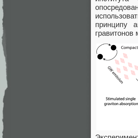
опосредов
использов
принципу а
гравитонов 
Эксперимен