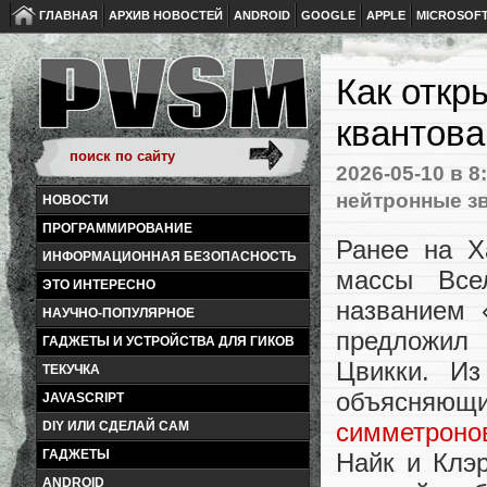
ГЛАВНАЯ
АРХИВ НОВОСТЕЙ
ANDROID
GOOGLE
APPLE
MICROSOF
Как откр
квантова
2026-05-10
в 8
нейтронные з
НОВОСТИ
ПРОГРАММИРОВАНИЕ
Ранее на Х
ИНФОРМАЦИОННАЯ БЕЗОПАСНОСТЬ
массы Все
ЭТО ИНТЕРЕСНО
названием «
НАУЧНО-ПОПУЛЯРНОЕ
предложил
ГАДЖЕТЫ И УСТРОЙСТВА ДЛЯ ГИКОВ
Цвикки. Из
ТЕКУЧКА
объясняющи
JAVASCRIPT
симметроно
DIY ИЛИ СДЕЛАЙ САМ
ГАДЖЕТЫ
Найк и Клэ
ANDROID