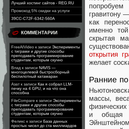
Лучший хостинг сайтов - REG.RU
попробуем
Промокод 5% скидки на услуги
гравитону —
39CC-C72F-6342-560A
как перено
именно той
КОММЕНТАРИИ
скрытая ма
существован
FreeAIVideo
к записи
Эксперименты
с тиграми и другие способы
открытия г
преподавать программирование
студентам, которым скучно
желает соск
Влад
к записи
NAVIS —
многоцелевой быстросборный
беспилотный катамаран
Ранние по
Азат
к записи
Как я собрал LLM-
Ньютоновс
печку на 4 GPU, и на что она
способна
массы, вес
FileCompare
к записи
Эксперименты
физических 
с тиграми и другие способы
преподавать программирование
и общая т
студентам, которым скучно
Эйнштейном 
Феликс
к записи
База данных
простых чисел до ста миллиардов