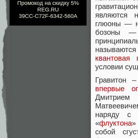
Промокод на скидку 5%
гравитацио
REG.RU
являются н
39CC-C72F-6342-560A
глюоны — н
бозоны — 
принципиаль
называютс
квантовая 
условии сущ
Гравитон –
впервые оп
Дмитрием
Матвеевиче
наряду с 
«
флуктона
»
собой сгус