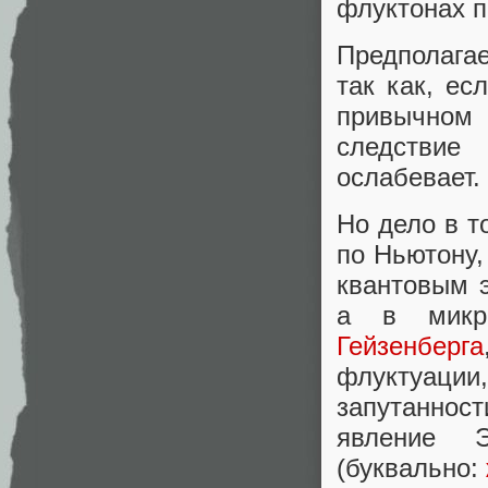
флуктонах п
Предполага
так как, ес
привычном
следствие
ослабевает.
Но дело в т
по Ньютону,
квантовым 
а в микр
Гейзенберга
флуктуации
запутанност
явление Э
(буквально: