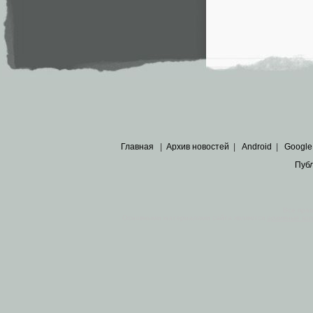
Главная
|
Архив новостей
|
Android
|
Google
Пуб
Все пра
Основными материалами сайта являются
архивные ко