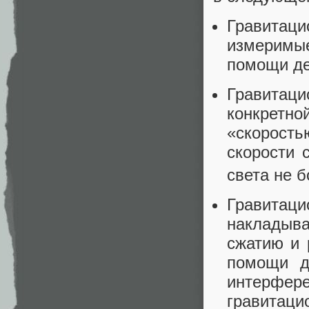
Гравитац
измеримые
помощи де
Гравитаци
конкретно
«скорост
скорости 
света не б
Гравита
накладыва
сжатию и 
помощи д
интерф
гравитаци