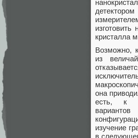
нанокристал
детекторо
измерителе
изготовить 
кристалла м
Возможно, к
из величай
отказываетс
исключит
макроскопич
она приводи
есть, к о
вариантов
конфигураци
изучение гр
в следующе