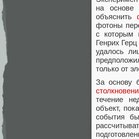
на основе 
объяснить
фотоны пер
с которым 
Генрих Герц
удалось ли
предположи
только от э
За основу 
столкновен
течение не
объект, пок
события бы
рассчитыв
подготов