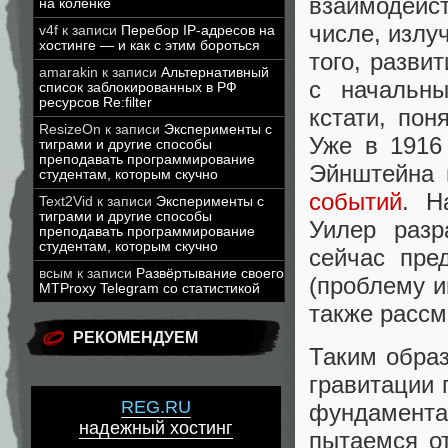
взаимодейс
на коленке
числе, излу
v4f
к записи
Перебор IP-адресов на
хостинге — и как с этим бороться
того, разви
amarakin
к записи
Альтернативный
с начальн
список заблокированных в РФ
ресурсов Re:filter
кстати, по
ResizeOn
к записи
Эксперименты с
Уже в 1916
тиграми и другие способы
преподавать программирование
Эйнштейна 
студентам, которым скучно
событий
. Н
Text2Vid
к записи
Эксперименты с
тиграми и другие способы
Уилер раз
преподавать программирование
студентам, которым скучно
сейчас пре
всым
к записи
Развёртывание своего
(проблему 
MTProxy Telegram со статистикой
также расс
РЕКОМЕНДУЕМ
Таким образ
гравитации 
REG.RU
фундамента
надежный хостинг
пытаемся о