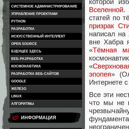
которой из
СИСТЕМНОЕ АДМИНИСТРИРОВАНИЕ
Вселенной
.
УПРАВЛЕНИЕ ПРОЕКТАМИ
статей по т
PYTHON
призрак Ст
РАЗРАБОТКА
написал на
ИСКУССТВЕННЫЙ ИНТЕЛЛЕКТ
вне Хабра 
OPEN SOURCE
«
Тёмная ма
БУДУЩЕЕ ЗДЕСЬ
космонавтик
ВЕБ-РАЗРАБОТКА
«
Сверхнов
КОСМОНАВТИКА
эпопея
» (О
РАЗРАБОТКА ВЕБ-САЙТОВ
Интернете с
GOOGLE
ЖЕЛЕЗО
Все эти нес
LINUX
что мы не 
АЛГОРИТМЫ
чрезвычайн
фундамен
ИНФОРМАЦИЯ
неограничен