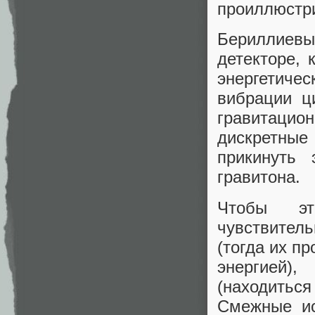
проиллюстр
Бериллиев
детекторе,
энергетичес
вибрации ц
гравитаци
дискретные
прикинуть 
гравитона.
Чтобы эт
чувствител
(тогда их п
энергией)
(находитьс
Смежные ис