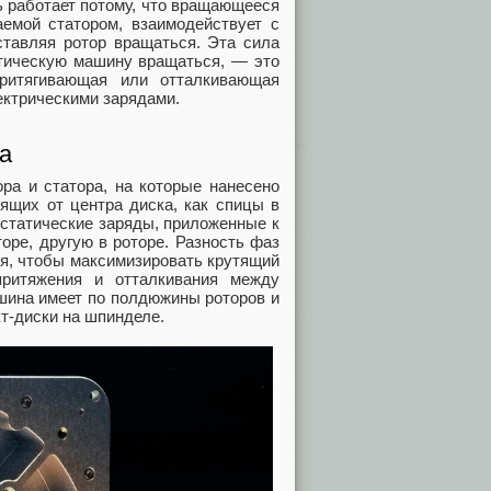
ь работает потому, что вращающееся
аемой статором, взаимодействует с
ставляя ротор вращаться. Эта сила
атическую машину вращаться, — это
притягивающая или отталкивающая
ктрическими зарядами.
а
ра и статора, на которые нанесено
ящих от центра диска, как спицы в
остатические заряды, приложенные к
оре, другую в роторе. Разность фаз
ся, чтобы максимизировать крутящий
притяжения и отталкивания между
шина имеет по полдюжины роторов и
кт-диски на шпинделе.