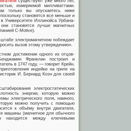
вигатели
существуют уже много лет,
стью, измеряемой милливаттами.
как только вы опускаетесь ниже
 поскольку становятся все меньше и
 в Университете Иллинойса Урбана-
 они становятся лучше магнитных
панией C-Motive).
сштабе электромагнетизм побеждает
бросить вызов этому утверждению».
стном достижении одного из отцов-
Бенджамин Франклин построил и
тель в 1747 году, — говорит Крейн.
приготовления индейки на гриле на
историк И. Бернард Коэн для своей
сштабирования электростатических
лотность энергии, которую можно
мы электрического поля, намного,
которую можно получить с помощью
сится к объёму внутри двигателя,
ля машины (магнитное для обычного
 Он находится между ключевыми