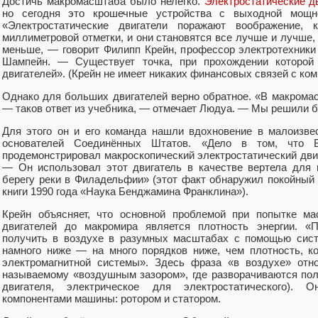
Достичь макромасштаба было нелегко.
Электростатические д
но сегодня это крошечные устройства с выходной мощно
«Электростатические двигатели поражают воображение, 
миллиметровой отметки, и они становятся все лучше и лучше,
меньше, — говорит Филипп Крейн, профессор электротехники
Шампейн. — Существует точка, при прохождении которой
двигателей». (Крейн не имеет никаких финансовых связей с ком
Однако для больших двигателей верно обратное. «В макрома
— таков ответ из учебника, — отмечает Людуа. — Мы решили 
Для этого он и его команда нашли вдохновение в малоизве
основателей Соединённых Штатов. «Дело в том, что 
продемонстрировал макроскопический электростатический двига
— Он использовал этот двигатель в качестве вертела для 
берегу реки в Филадельфии» (этот факт обнаружил покойный 
книги 1990 года «Наука Бенджамина Франклина»).
Крейн объясняет, что основной проблемой при попытке ма
двигателей до макромира является плотность энергии. «П
получить в воздухе в разумных масштабах с помощью систе
намного ниже — на много порядков ниже, чем плотность, 
электромагнитной системы». Здесь фраза «в воздухе» отно
называемому «воздушным зазором», где разворачиваются по
двигателя, электрическое для электростатического).
компонентами машины: ротором и статором.