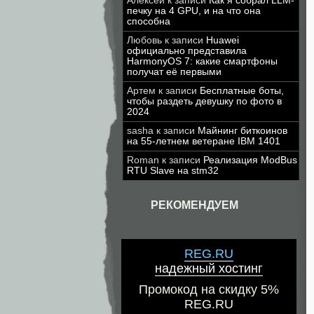
Алексей
к записи
Как я собрал LLM-
печку на 4 GPU, и на что она
способна
Любовь
к записи
Huawei
официально представила
HarmonyOS 7: какие смартфоны
получат её первыми
Артем
к записи
Бесплатные боты,
чтобы раздеть девушку по фото в
2024
sasha
к записи
Майнинг биткоинов
на 55-летнем ветеране IBM 1401
Roman
к записи
Реализация ModBus
RTU Slave на stm32
РЕКОМЕНДУЕМ
REG.RU
надежный хостинг
Промокод на скидку 5%
REG.RU