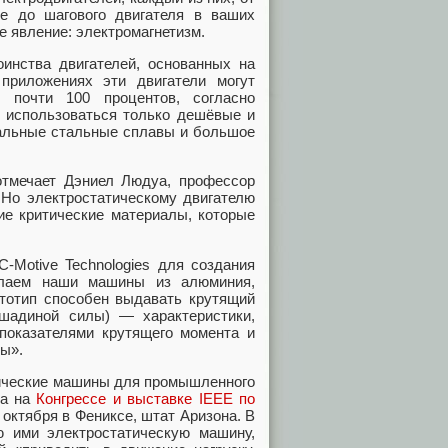
ле до шагового двигателя в ваших
е явление: электромагнетизм.
инства двигателей, основанных на
приложениях эти двигатели могут
 почти 100 процентов, согласно
т использоваться только дешёвые и
иальные стальные сплавы и большое
отмечает Дэниел Людуа, профессор
 Но электростатическому двигателю
ие критические материалы, которые
-Motive Technologies для создания
елаем наши машины из алюминия,
ототип способен выдавать крутящий
шадиной силы) — характеристики,
показателями крутящего момента и
ы».
тические машины для промышленного
на на
Конгрессе и выставке IEEE по
4 октября в Фениксе, штат Аризона. В
ю ими электростатическую машину,