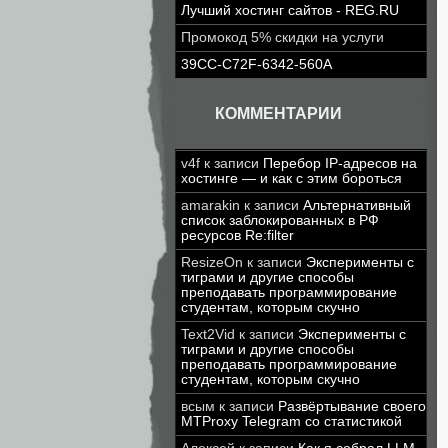
Лучший хостинг сайтов - REG.RU
Промокод 5% скидки на услуги
39CC-C72F-6342-560A
КОММЕНТАРИИ
v4f
к записи
Перебор IP-адресов на
хостинге — и как с этим бороться
amarakin
к записи
Альтернативный
список заблокированных в РФ
ресурсов Re:filter
ResizeOn
к записи
Эксперименты с
тиграми и другие способы
преподавать программирование
студентам, которым скучно
Text2Vid
к записи
Эксперименты с
тиграми и другие способы
преподавать программирование
студентам, которым скучно
всым
к записи
Развёртывание своего
MTProxy Telegram со статистикой