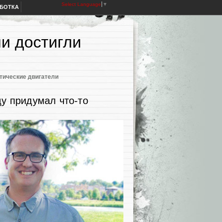
Select Language
▼
АБОТКА
и достигли
тические двигатели
у придумал что-то