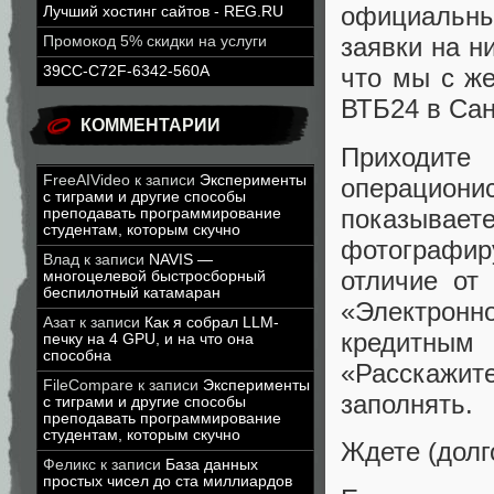
официальны
Лучший хостинг сайтов - REG.RU
заявки на н
Промокод 5% скидки на услуги
39CC-C72F-6342-560A
что мы с же
ВТБ24 в Сан
КОММЕНТАРИИ
Приходите
FreeAIVideo
к записи
Эксперименты
операциони
с тиграми и другие способы
показывае
преподавать программирование
студентам, которым скучно
фотографир
Влад
к записи
NAVIS —
отличие от 
многоцелевой быстросборный
беспилотный катамаран
«Электронно
Азат
к записи
Как я собрал LLM-
кредитным
печку на 4 GPU, и на что она
способна
«Расскажит
FileCompare
к записи
Эксперименты
заполнять.
с тиграми и другие способы
преподавать программирование
студентам, которым скучно
Ждете (долг
Феликс
к записи
База данных
простых чисел до ста миллиардов