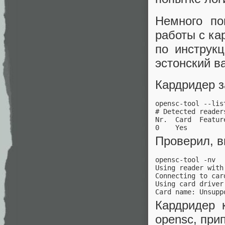
Немного по
работы с к
по инструк
эстонский в
Кардридер з
opensc-tool --list
# Detected readers
Nr.  Card  Feature
0    Yes         
Проверил, в
opensc-tool -nv

Using reader with
Connecting to car
Using card driver
Card name: Unsupp
Кардридер 
opensc, при