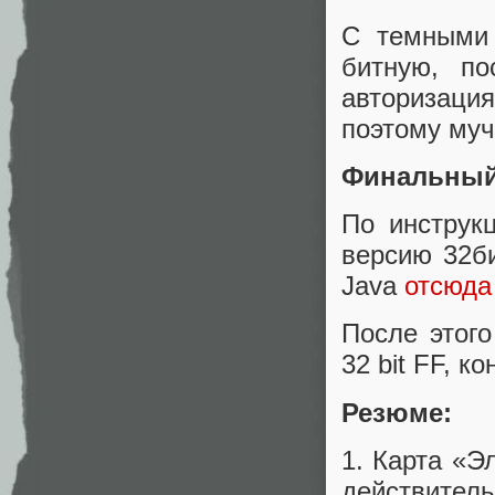
С темными 
битную, по
авторизаци
поэтому му
Финальный 
По инструк
версию 32би
Java
отсюда
После этого
32 bit FF, к
Резюме:
1. Карта «Э
действительн