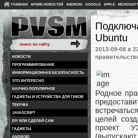
ГЛАВНАЯ
АРХИВ НОВОСТЕЙ
ANDROID
GOOGLE
APPLE
MICROSOF
Подключ
Ubuntu
2013-09-08
в 2
правительств
НОВОСТИ
ПРОГРАММИРОВАНИЕ
ИНФОРМАЦИОННАЯ БЕЗОПАСНОСТЬ
ЭТО ИНТЕРЕСНО
НАУЧНО-ПОПУЛЯРНОЕ
Родное пра
ГАДЖЕТЫ И УСТРОЙСТВА ДЛЯ ГИКОВ
предостав
ТЕКУЧКА
встречатьс
JAVASCRIPT
целей созд
DIY ИЛИ СДЕЛАЙ САМ
проект У
ГАДЖЕТЫ
(выпускаю
ANDROID