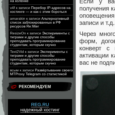
Если у вас
на коленке
получения к
v4f
к записи
Перебор IP-адресов на
хостинге — и как с этим бороться
оповещения 
amarakin
к записи
Альтернативный
записи и т.д
список заблокированных в РФ
ресурсов Re:filter
Через мног
ResizeOn
к записи
Эксперименты с
тиграми и другие способы
форм, дого
преподавать программирование
студентам, которым скучно
конверт с 
Text2Vid
к записи
Эксперименты с
активации к
тиграми и другие способы
преподавать программирование
вас не подп
студентам, которым скучно
всым
к записи
Развёртывание своего
MTProxy Telegram со статистикой
РЕКОМЕНДУЕМ
REG.RU
надежный хостинг