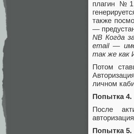
плагин №1 
генерируетс
также посмо
— предустан
NB Когда з
email — им
так же как 
Потом став
Авторизаци
личном каби
Попытка 4.
После акт
авторизация
Попытка 5. 