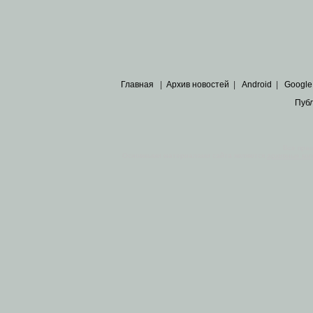
Главная
|
Архив новостей
|
Android
|
Google
Пуб
Все пра
Основными материалами сайта являются
архивные ко