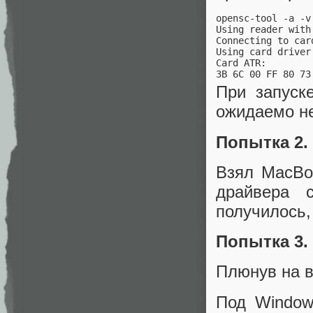
opensc-tool -a -v

Using reader with
Connecting to car
Using card driver
Card ATR:

При запуск
ожидаемо не
Попытка 2. 
Взял MacBo
драйвера с
получилось,
Попытка 3.
Плюнув на в
Под Window