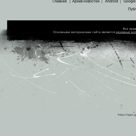
Главная
|
Архив новостей
|
Android
|
Google
Пуб
Все пра
Основными материалами сайта являются
архивные ко
https://ajax.