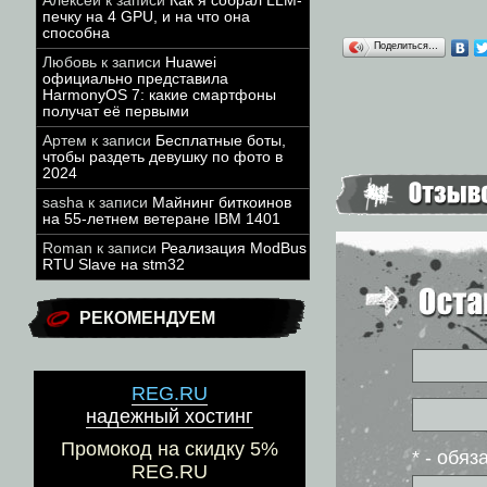
Алексей
к записи
Как я собрал LLM-
печку на 4 GPU, и на что она
способна
Поделиться…
Любовь
к записи
Huawei
официально представила
HarmonyOS 7: какие смартфоны
получат её первыми
Артем
к записи
Бесплатные боты,
чтобы раздеть девушку по фото в
2024
sasha
к записи
Майнинг биткоинов
на 55-летнем ветеране IBM 1401
Roman
к записи
Реализация ModBus
RTU Slave на stm32
РЕКОМЕНДУЕМ
REG.RU
надежный хостинг
Промокод на скидку 5%
* - обя
REG.RU