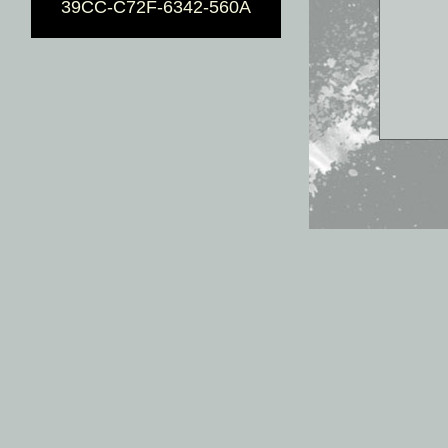
39CC-C72F-6342-560A