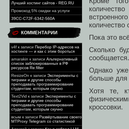
Кроме того
Лучший хостинг сайтов - REG.RU
количеств
Промокод 5% скидки на услуги
встроенног
39CC-C72F-6342-560A
количество 
КОММЕНТАРИИ
Пока это всё
v4f
к записи
Перебор IP-адресов на
Сколько буд
хостинге — и как с этим бороться
сообщается
amarakin
к записи
Альтернативный
список заблокированных в РФ
ресурсов Re:filter
Однако уже
ResizeOn
к записи
Эксперименты с
больше для 
тиграми и другие способы
преподавать программирование
студентам, которым скучно
Хотя те, к
Text2Vid
к записи
Эксперименты с
физически
тиграми и другие способы
преподавать программирование
кроссовки.
студентам, которым скучно
всым
к записи
Развёртывание своего
MTProxy Telegram со статистикой