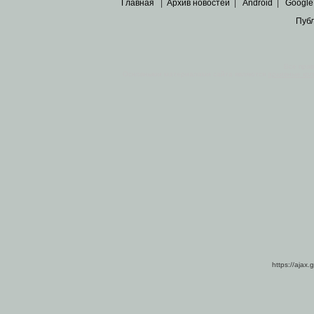
Главная
|
Архив новостей
|
Android
|
Google
Пуб
Все пра
Основными материалами сайта являются
архивные ко
https://ajax.