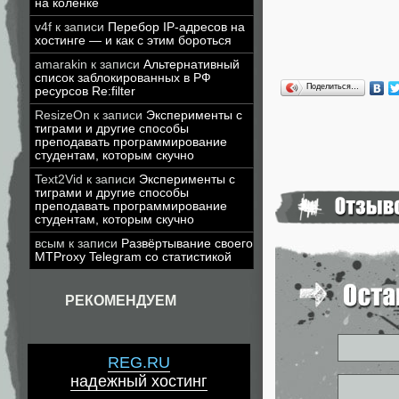
на коленке
v4f
к записи
Перебор IP-адресов на
хостинге — и как с этим бороться
amarakin
к записи
Альтернативный
список заблокированных в РФ
Поделиться…
ресурсов Re:filter
ResizeOn
к записи
Эксперименты с
тиграми и другие способы
преподавать программирование
студентам, которым скучно
Text2Vid
к записи
Эксперименты с
тиграми и другие способы
преподавать программирование
студентам, которым скучно
всым
к записи
Развёртывание своего
MTProxy Telegram со статистикой
РЕКОМЕНДУЕМ
REG.RU
надежный хостинг