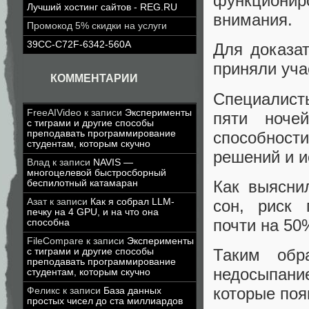
функционир
Лучший хостинг сайтов - REG.RU
внимания.
Промокод 5% скидки на услуги
39CC-C72F-6342-560A
Для доказат
приняли уча
КОММЕНТАРИИ
Специалист
FreeAIVideo
к записи
Эксперименты
пяти ноче
с тиграми и другие способы
способнос
преподавать программирование
студентам, которым скучно
решений и 
Влад
к записи
NAVIS —
многоцелевой быстросборный
Как выясни
беспилотный катамаран
сон, риск 
Азат
к записи
Как я собрал LLM-
печку на 4 GPU, и на что она
почти на 50
способна
FileCompare
к записи
Эксперименты
Таким обр
с тиграми и другие способы
преподавать программирование
недосыпани
студентам, которым скучно
которые поя
Феликс
к записи
База данных
простых чисел до ста миллиардов