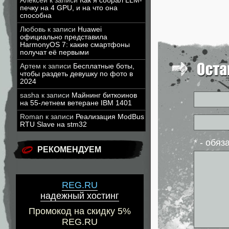
Алексей
к записи
Как я собрал LLM-
печку на 4 GPU, и на что она
способна
Любовь
к записи
Huawei
официально представила
HarmonyOS 7: какие смартфоны
получат её первыми
Артем
к записи
Бесплатные боты,
чтобы раздеть девушку по фото в
2024
sasha
к записи
Майнинг биткоинов
на 55-летнем ветеране IBM 1401
Roman
к записи
Реализация ModBus
RTU Slave на stm32
* - обя
РЕКОМЕНДУЕМ
REG.RU
надежный хостинг
Промокод на скидку 5%
REG.RU