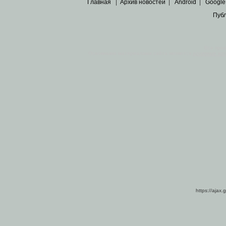
Главная
|
Архив новостей
|
Android
|
Google
Пуб
Все пра
Основными материалами сайта являются
архивные ко
https://ajax.