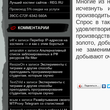
Многие из н
Лучший хостинг сайтов - REG.RU
исчезнуть 
Промокод 5% скидки на услуги
производит
39CC-C72F-6342-560A
Спрос в та
удовлетво
КОММЕНТАРИИ
производств
v4f
к записи
Перебор IP-адресов на
золото, доб
хостинге — и как с этим бороться
не заменим
amarakin
к записи
Альтернативный
список заблокированных в РФ
добывают о
ресурсов Re:filter
ResizeOn
к записи
Эксперименты с
тиграми и другие способы
преподавать программирование
студентам, которым скучно
Text2Vid
к записи
Эксперименты с
тиграми и другие способы
Поделиться…
преподавать программирование
студентам, которым скучно
всым
к записи
Развёртывание своего
MTProxy Telegram со статистикой