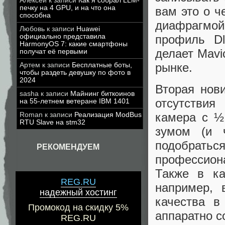
Алексей
к записи
Как я собрал LLM-
печку на 4 GPU, и на что она
вам это о ч
способна
диафрагмой 
Любовь
к записи
Huawei
профиль Dl
официально представила
HarmonyOS 7: какие смартфоны
делает Mav
получат её первыми
рынке.
Артем
к записи
Бесплатные боты,
чтобы раздеть девушку по фото в
2024
Вторая нов
sasha
к записи
Майнинг биткоинов
отсутствия
на 55-летнем ветеране IBM 1401
камера с ½
Roman
к записи
Реализация ModBus
RTU Slave на stm32
зумом (и 
подобрат
РЕКОМЕНДУЕМ
профессион
Также в ка
REG.RU
например, 
надежный хостинг
качества в
Промокод на скидку 5%
аппаратно с
REG.RU