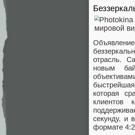
Беззеркал
Объявлени
беззеркаль
отрасль. C
новым ба
объектива
быстрейшая
которая ср
клиентов 
поддержив
секунду, и
формате 4:2