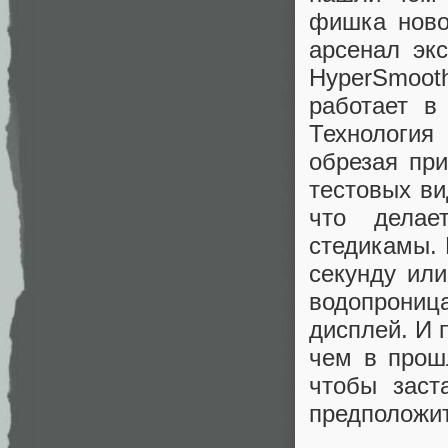
фишка ново
арсенал эк
HyperSmoot
работает в
Технология
обрезая пр
тестовых ви
что делае
стедикамы. 
секунду или
водопрони
дисплей. И 
чем в прош
чтобы заст
предположит