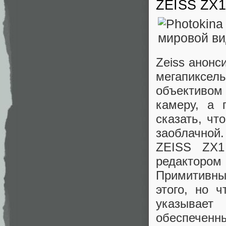
ZEISS ZX1
Zeiss анонс
мегапиксе
объективом 
камеру, а 
сказать, чт
заоблачной.
ZEISS ZX1
редактором
Примитивны
этого, но 
указывае
обеспеченн