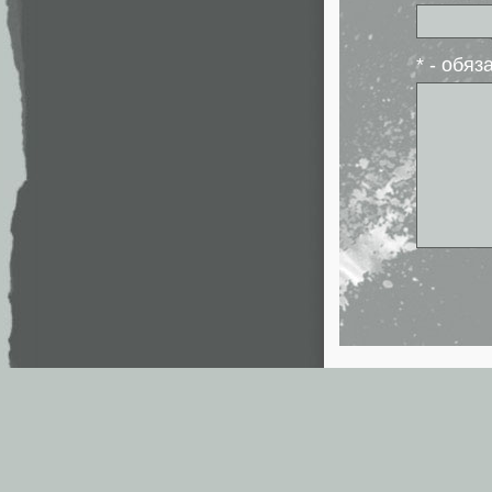
* - обя