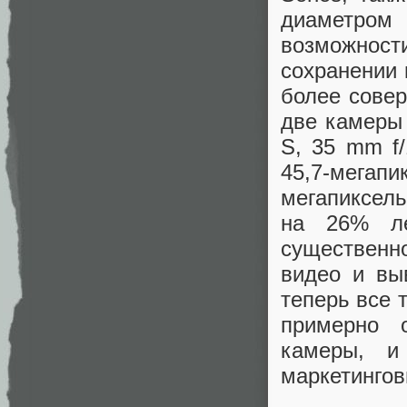
диаметром
возможнос
сохранении 
более совер
две камеры 
S, 35 mm f/
45,7-мег
мегапиксел
на 26% ле
существенн
видео и вы
теперь все 
примерно 
камеры, и
маркетингов