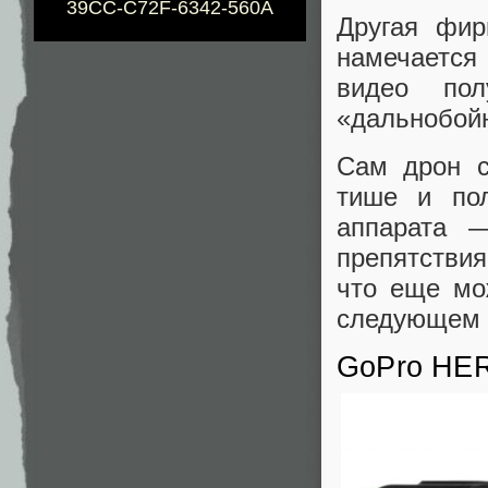
39CC-C72F-6342-560A
Другая фир
намечается
видео пол
«дальнобойн
Сам дрон с
тише и пол
аппарата —
препятстви
что еще мо
следующем 
GoPro HER