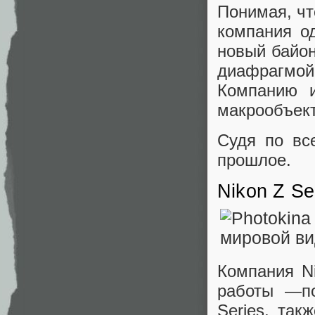
Понимая, чт
компания о
новый байон
диафрагмой 
Компанию и
макрообъект
Судя по вс
прошлое.
Nikon Z Se
Компания Ni
работы —по
Series, та