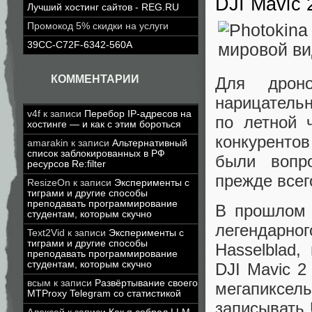
DJI Mavic 
Лучший хостинг сайтов - REG.RU
Промокод 5% скидки на услуги
39CC-C72F-6342-560A
КОММЕНТАРИИ
Для дрон
нарицательн
v4f
к записи
Перебор IP-адресов на
по летной 
хостинге — и как с этим бороться
конкуренто
amarakin
к записи
Альтернативный
список заблокированных в РФ
были вопр
ресурсов Re:filter
прежде всег
ResizeOn
к записи
Эксперименты с
тиграми и другие способы
преподавать программирование
В прошлом 
студентам, которым скучно
легендарн
Text2Vid
к записи
Эксперименты с
тиграми и другие способы
Hasselblad,
преподавать программирование
студентам, которым скучно
DJI Mavic 2
всым
к записи
Развёртывание своего
мегапиксел
MTProxy Telegram со статистикой
записывать 