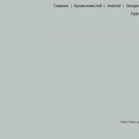
Главная
|
Архив новостей
|
Android
|
Google
Пуб
Все пра
Основными материалами сайта являются
архивные ко
https://ajax.