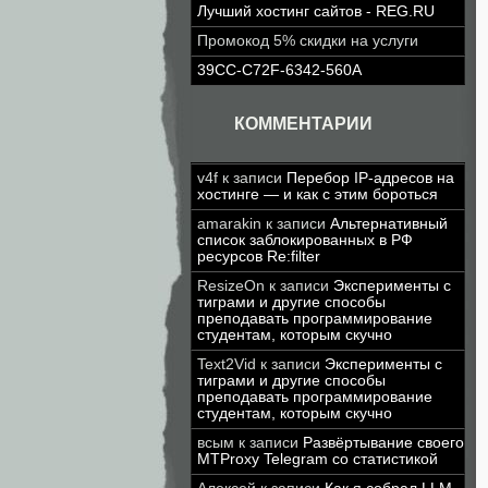
Лучший хостинг сайтов - REG.RU
Промокод 5% скидки на услуги
39CC-C72F-6342-560A
КОММЕНТАРИИ
v4f
к записи
Перебор IP-адресов на
хостинге — и как с этим бороться
amarakin
к записи
Альтернативный
список заблокированных в РФ
ресурсов Re:filter
ResizeOn
к записи
Эксперименты с
тиграми и другие способы
преподавать программирование
студентам, которым скучно
Text2Vid
к записи
Эксперименты с
тиграми и другие способы
преподавать программирование
студентам, которым скучно
всым
к записи
Развёртывание своего
MTProxy Telegram со статистикой