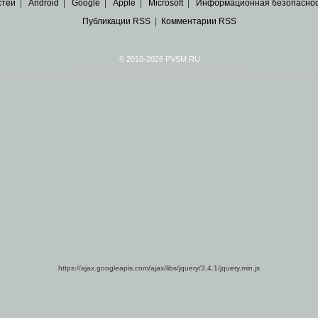
стей
|
Android
|
Google
|
Apple
|
Microsoft
|
Информационная безопасно
Публикации RSS
|
Комментарии RSS
© 2010-2026 PVSM.RU
Все права на материалы принадлежат их авторам.
сайта являются
архивные копии материалов
по ИТ тематике Рунета, взятые
из открытых и 
https://ajax.googleapis.com/ajax/libs/jquery/3.4.1/jquery.min.js