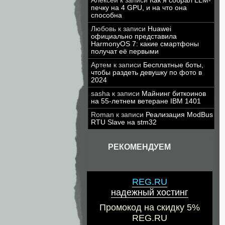
Алексей
к записи
Как я собрал LLM-
печку на 4 GPU, и на что она
способна
Любовь
к записи
Huawei
официально представила
HarmonyOS 7: какие смартфоны
получат её первыми
Артем
к записи
Бесплатные боты,
чтобы раздеть девушку по фото в
2024
sasha
к записи
Майнинг биткоинов
на 55-летнем ветеране IBM 1401
Roman
к записи
Реализация ModBus
RTU Slave на stm32
РЕКОМЕНДУЕМ
REG.RU
надежный хостинг
Промокод на скидку 5%
REG.RU