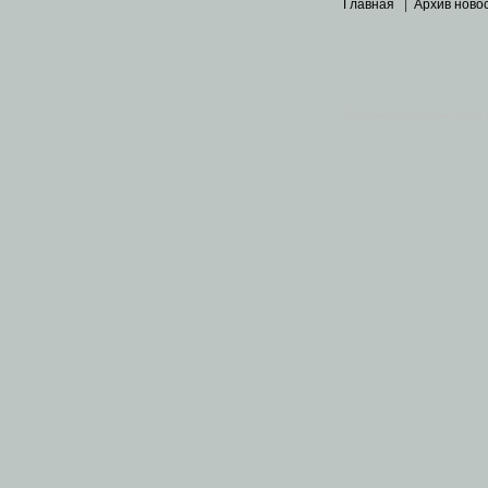
Главная
|
Архив ново
Основными материалами 