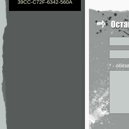
39CC-C72F-6342-560A
* - обя