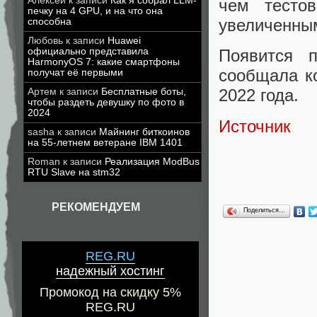
Алексей
к записи
Как я собрал LLM-
чем тесто
печку на 4 GPU, и на что она
увеличенны
способна
Любовь
к записи
Huawei
официально представила
Появится п
HarmonyOS 7: какие смартфоны
сообщала к
получат её первыми
2022 года.
Артем
к записи
Бесплатные боты,
чтобы раздеть девушку по фото в
2024
Источник
sasha
к записи
Майнинг биткоинов
на 55-летнем ветеране IBM 1401
Roman
к записи
Реализация ModBus
RTU Slave на stm32
РЕКОМЕНДУЕМ
Поделиться…
REG.RU
надежный хостинг
Промокод на скидку 5%
REG.RU