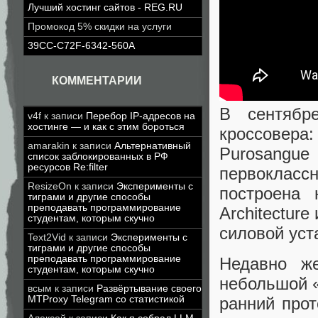
Лучший хостинг сайтов - REG.RU
Промокод 5% скидки на услуги
39CC-C72F-6342-560A
КОММЕНТАРИИ
В сентябре
v4f
к записи
Перебор IP-адресов на
хостинге — и как с этим бороться
кроссовера
amarakin
к записи
Альтернативный
Purosangue
список заблокированных в РФ
ресурсов Re:filter
первокласс
ResizeOn
к записи
Эксперименты с
построена 
тиграми и другие способы
преподавать программирование
Architecture
студентам, которым скучно
силовой уст
Text2Vid
к записи
Эксперименты с
тиграми и другие способы
преподавать программирование
Недавно же
студентам, которым скучно
небольшой 
всым
к записи
Развёртывание своего
MTProxy Telegram со статистикой
ранний прот