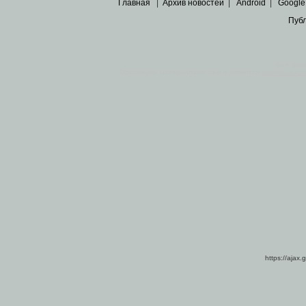
Главная
|
Архив новостей
|
Android
|
Google
Пуб
Все пра
Основными материалами сайта являются
архивные ко
https://ajax.