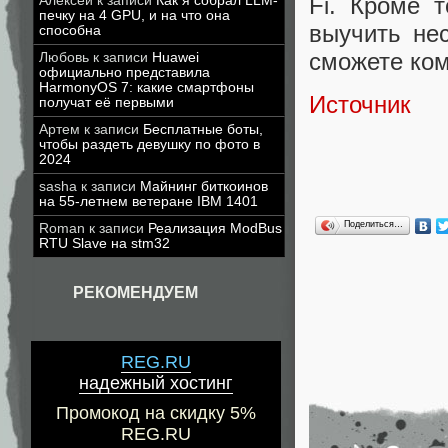
Fi. Кроме 
Алексей
к записи
Как я собрал LLM-
печку на 4 GPU, и на что она
выучить не
способна
сможете ком
Любовь
к записи
Huawei
официально представила
HarmonyOS 7: какие смартфоны
Источник
получат её первыми
Артем
к записи
Бесплатные боты,
чтобы раздеть девушку по фото в
2024
sasha
к записи
Майнинг биткоинов
на 55-летнем ветеране IBM 1401
Поделиться…
Roman
к записи
Реализация ModBus
RTU Slave на stm32
РЕКОМЕНДУЕМ
REG.RU
надежный хостинг
Промокод на скидку 5%
REG.RU