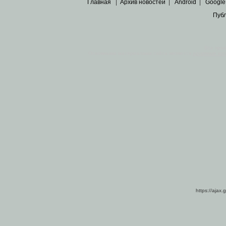
Главная
|
Архив новостей
|
Android
|
Google
Пуб
Все пра
Основными материалами сайта являются
архивные ко
https://ajax.