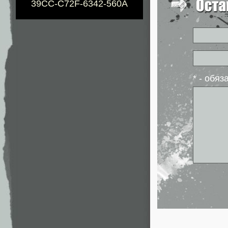
39CC-C72F-6342-560A
* - обя