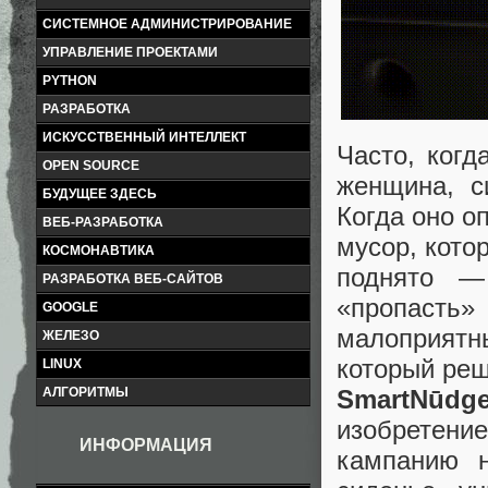
СИСТЕМНОЕ АДМИНИСТРИРОВАНИЕ
УПРАВЛЕНИЕ ПРОЕКТАМИ
PYTHON
РАЗРАБОТКА
ИСКУССТВЕННЫЙ ИНТЕЛЛЕКТ
Часто, когд
OPEN SOURCE
женщина, с
БУДУЩЕЕ ЗДЕСЬ
Когда оно о
ВЕБ-РАЗРАБОТКА
мусор, кото
КОСМОНАВТИКА
поднято —
РАЗРАБОТКА ВЕБ-САЙТОВ
«пропасть
GOOGLE
малоприятн
ЖЕЛЕЗО
который реш
LINUX
АЛГОРИТМЫ
SmartNūdg
изобретен
ИНФОРМАЦИЯ
кампанию на