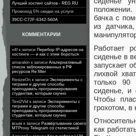
сиденье ун
Лучший хостинг сайтов - REG.RU
положении.
Промокод 5% скидки на услуги
бачка с пом
39CC-C72F-6342-560A
из датчика
манипулятор
КОММЕНТАРИИ
Работает р
v4f
к записи
Перебор IP-адресов на
хостинге — и как с этим бороться
сиденье в в
amarakin
к записи
Альтернативный
запускает о
список заблокированных в РФ
ресурсов Re:filter
лихвой хва
ResizeOn
к записи
Эксперименты с
только 90 
тиграми и другие способы
сиденье, и
преподавать программирование
студентам, которым скучно
Чтобы плас
Text2Vid
к записи
Эксперименты с
грохотом, в
тиграми и другие способы
преподавать программирование
студентам, которым скучно
Относитель
всым
к записи
Развёртывание своего
как работат
MTProxy Telegram со статистикой