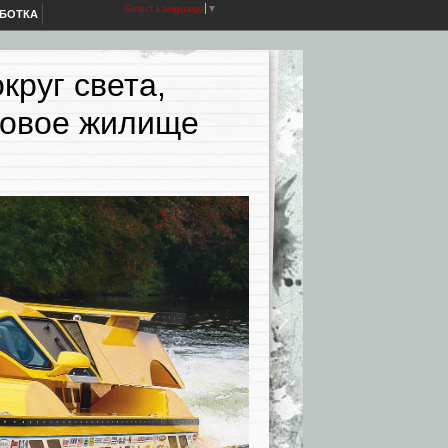
Select Language
▼
АБОТКА
круг света,
ровое жилище