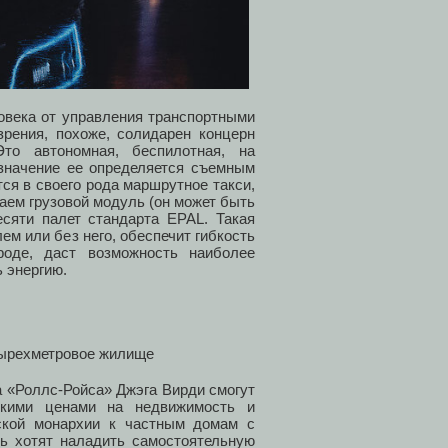
овека от управления транспортными
зрения, похоже, солидарен концерн
Это автономная, беспилотная, на
азначение ее определяется съемным
я в своего рода маршрутное такси,
аем грузовой модуль (он может быть
сяти палет стандарта EPAL. Такая
м или без него, обеспечит гибкость
роде, даст возможность наиболее
 энергию.
а «Роллс-Ройса» Джэга Вирди смогут
окими ценами на недвижимость и
нской монархии к частным домам с
ь хотят наладить самостоятельную