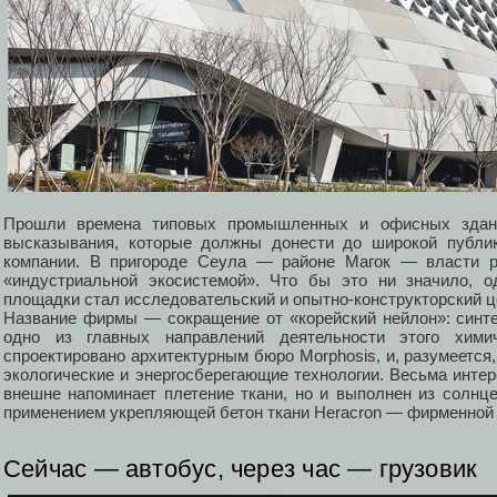
Прошли времена типовых промышленных и офисных здани
высказывания, которые должны донести до широкой публик
компании. В пригороде Сеула — районе Магок — власти ре
«индустриальной экосистемой». Что бы это ни значило, о
площадки стал исследовательский и опытно-конструкторский ц
Название фирмы — сокращение от «корейский нейлон»: синте
одно из главных направлений деятельности этого химич
спроектировано архитектурным бюро Morphosis, и, разумеетс
экологические и энергосберегающие технологии. Весьма интер
внешне напоминает плетение ткани, но и выполнен из солнц
применением укрепляющей бетон ткани Heracron — фирменной 
Сейчас — автобус, через час — грузовик