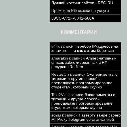
Лучший хостинг сайтов - REG.RU
Промокод 5% скидки на услуги
39CC-C72F-6342-560A
КОММЕНТАРИИ
v4f
к записи
Перебор IP-адресов на
хостинге — и как с этим бороться
amarakin
к записи
Альтернативный
список заблокированных в РФ
ресурсов Re:filter
ResizeOn
к записи
Эксперименты с
тиграми и другие способы
преподавать программирование
студентам, которым скучно
Text2Vid
к записи
Эксперименты с
тиграми и другие способы
преподавать программирование
студентам, которым скучно
всым
к записи
Развёртывание своего
MTProxy Telegram со статистикой