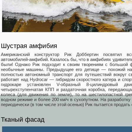
Шустрая амфибия
Американский конструктор Рик Доббертин посвятил в
автомобилей-амфибий. Казалось бы, что в амфибиях удивител
были! Однако Рик подходит к своим творениям с большой ф
необычные машины. Предыдущее его детище — похожий на т
полностью автономный транспорт для путешествий вокруг с
работает над Hydrocar — гибридом скоростного катера и спорт
гидрокаре установлен V-образный 8-цилиндровый дв
четырехступенчатая КПП и раздаточная коробка, передающа
колеса (для движения по земле), то на шестилопастной гре
водном режиме и более 200 км/ч в сухопутном. На разработку 
периодически (в том числе этой осенью) Рик пытается продать 
Тканый фасад