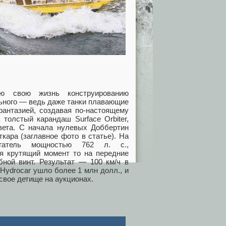
сю свою жизнь конструированию
ьного — ведь даже танки плавающие
антазией, создавая по‑настоящему
олстый карандаш Surface Orbiter,
вета. С начала нулевых Доббертин
кара (заглавное фото в статье). На
игатель мощностью 762 л. с.,
я крутящий момент то на передние
бной винт. Результат — 100 км/ч в
Hydrocar ушло более 1 млн долл., и
свое детище на аукционах.