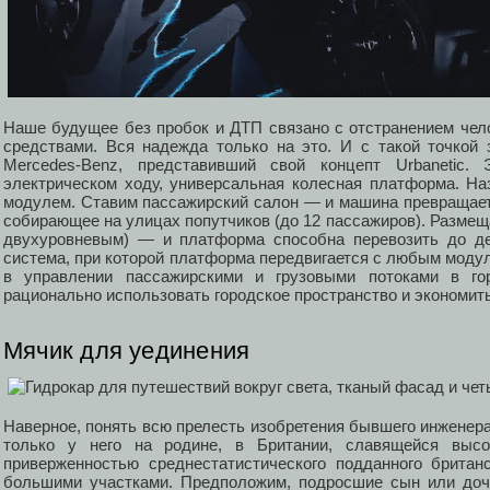
Наше будущее без пробок и ДТП связано с отстранением чел
средствами. Вся надежда только на это. И с такой точкой 
Mercedes-Benz, представивший свой концепт Urbanetic. 
электрическом ходу, универсальная колесная платформа. Н
модулем. Ставим пассажирский салон — и машина превращаетс
собирающее на улицах попутчиков (до 12 пассажиров). Размещ
двухуровневым) — и платформа способна перевозить до де
система, при которой платформа передвигается с любым модуле
в управлении пассажирскими и грузовыми потоками в го
рационально использовать городское пространство и экономить
Мячик для уединения
Наверное, понять всю прелесть изобретения бывшего инженер
только у него на родине, в Британии, славящейся выс
приверженностью среднестатистического подданного брита
большими участками. Предположим, подросшие сын или доч