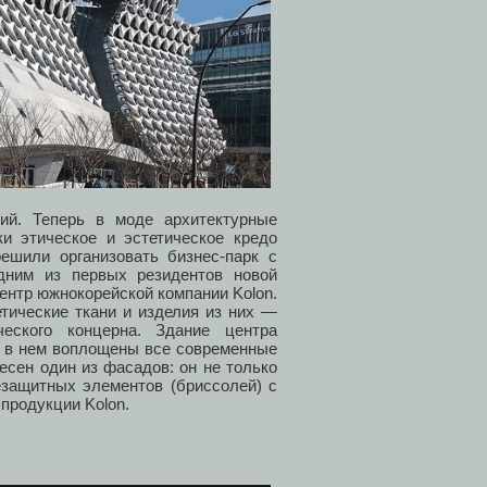
й. Теперь в моде архитектурные
и этическое и эстетическое кредо
шили организовать бизнес-парк с
дним из первых резидентов новой
ентр южнокорейской компании Kolon.
тические ткани и изделия из них —
еского концерна. Здание центра
я, в нем воплощены все современные
есен один из фасадов: он не только
езащитных элементов (бриссолей) с
продукции Kolon.