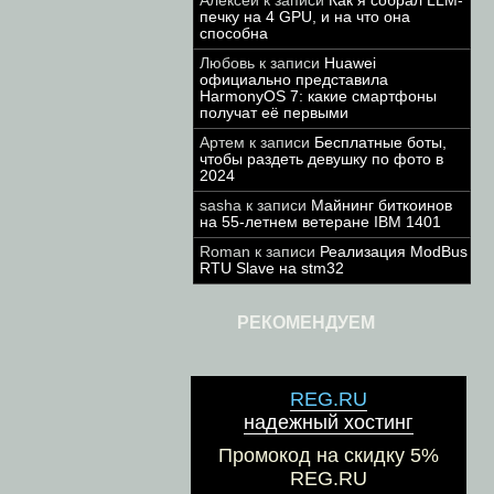
Алексей
к записи
Как я собрал LLM-
печку на 4 GPU, и на что она
способна
Любовь
к записи
Huawei
официально представила
HarmonyOS 7: какие смартфоны
получат её первыми
Артем
к записи
Бесплатные боты,
чтобы раздеть девушку по фото в
2024
sasha
к записи
Майнинг биткоинов
на 55-летнем ветеране IBM 1401
Roman
к записи
Реализация ModBus
RTU Slave на stm32
РЕКОМЕНДУЕМ
REG.RU
надежный хостинг
Промокод на скидку 5%
REG.RU