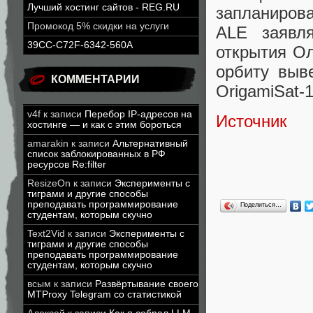
Лучший хостинг сайтов - REG.RU
запланиров
Промокод 5% скидки на услуги
ALE заявля
39CC-C72F-6342-560A
открытия Ол
орбиту выв
КОММЕНТАРИИ
OrigamiSat-
v4f
к записи
Перебор IP-адресов на
Источник
хостинге — и как с этим бороться
amarakin
к записи
Альтернативный
список заблокированных в РФ
ресурсов Re:filter
ResizeOn
к записи
Эксперименты с
тиграми и другие способы
преподавать программирование
Поделиться…
студентам, которым скучно
Text2Vid
к записи
Эксперименты с
тиграми и другие способы
преподавать программирование
студентам, которым скучно
всым
к записи
Развёртывание своего
MTProxy Telegram со статистикой