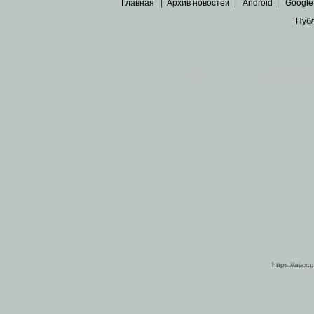
Главная
|
Архив новостей
|
Android
|
Google
Пуб
Все пра
Основными материалами сайта являются
архивные ко
https://ajax.