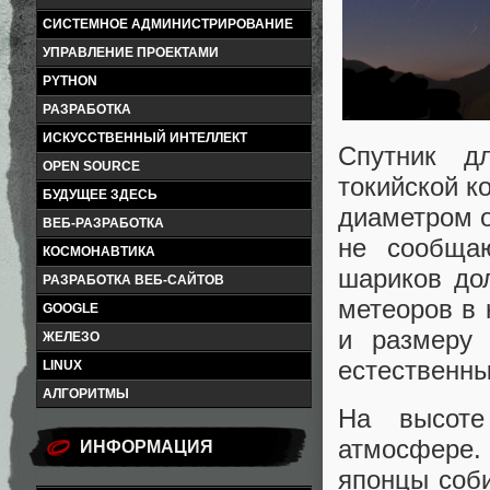
СИСТЕМНОЕ АДМИНИСТРИРОВАНИЕ
УПРАВЛЕНИЕ ПРОЕКТАМИ
PYTHON
РАЗРАБОТКА
ИСКУССТВЕННЫЙ ИНТЕЛЛЕКТ
Спутник дл
OPEN SOURCE
токийской к
БУДУЩЕЕ ЗДЕСЬ
диаметром о
ВЕБ-РАЗРАБОТКА
не сообщаю
КОСМОНАВТИКА
шариков до
РАЗРАБОТКА ВЕБ-САЙТОВ
метеоров в 
GOOGLE
и размеру 
ЖЕЛЕЗО
естественны
LINUX
АЛГОРИТМЫ
На высоте
атмосфере.
ИНФОРМАЦИЯ
японцы соби