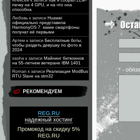
Алексей
к записи
Как я собрал LLM-
печку на 4 GPU, и на что она
способна
Любовь
к записи
Huawei
официально представила
HarmonyOS 7: какие смартфоны
получат её первыми
Артем
к записи
Бесплатные боты,
чтобы раздеть девушку по фото в
2024
sasha
к записи
Майнинг биткоинов
на 55-летнем ветеране IBM 1401
* - обя
Roman
к записи
Реализация ModBus
RTU Slave на stm32
РЕКОМЕНДУЕМ
REG.RU
надежный хостинг
Промокод на скидку 5%
REG.RU