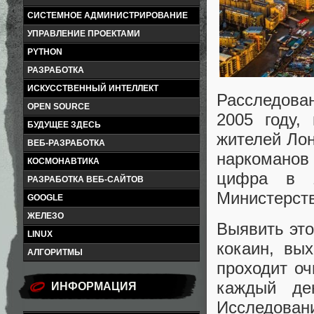
СИСТЕМНОЕ АДМИНИСТРИРОВАНИЕ
УПРАВЛЕНИЕ ПРОЕКТАМИ
PYTHON
РАЗРАБОТКА
ИСКУССТВЕННЫЙ ИНТЕЛЛЕКТ
Расследова
OPEN SOURCE
2005 году,
БУДУЩЕЕ ЗДЕСЬ
жителей Лон
ВЕБ-РАЗРАБОТКА
наркомано
КОСМОНАВТИКА
цифра в 1
РАЗРАБОТКА ВЕБ-САЙТОВ
Министерств
GOOGLE
ЖЕЛЕЗО
Выявить это
LINUX
кокаин, вы
АЛГОРИТМЫ
проходит оч
каждый де
ИНФОРМАЦИЯ
Исследован