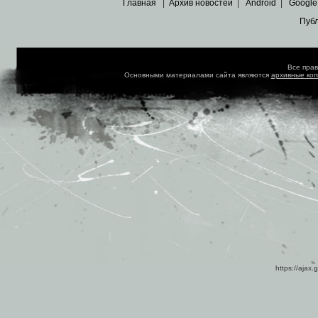
Главная
|
Архив новостей
|
Android
|
Google
Пуб
Все пра
Основными материалами сайта являются
архивные ко
https://ajax.