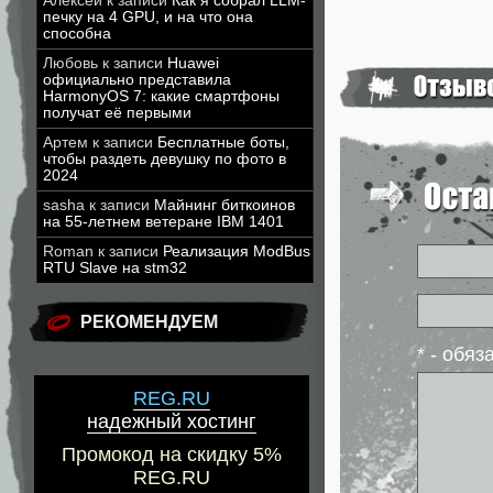
Алексей
к записи
Как я собрал LLM-
печку на 4 GPU, и на что она
способна
Любовь
к записи
Huawei
официально представила
HarmonyOS 7: какие смартфоны
получат её первыми
Артем
к записи
Бесплатные боты,
чтобы раздеть девушку по фото в
2024
sasha
к записи
Майнинг биткоинов
на 55-летнем ветеране IBM 1401
Roman
к записи
Реализация ModBus
RTU Slave на stm32
РЕКОМЕНДУЕМ
* - обя
REG.RU
надежный хостинг
Промокод на скидку 5%
REG.RU