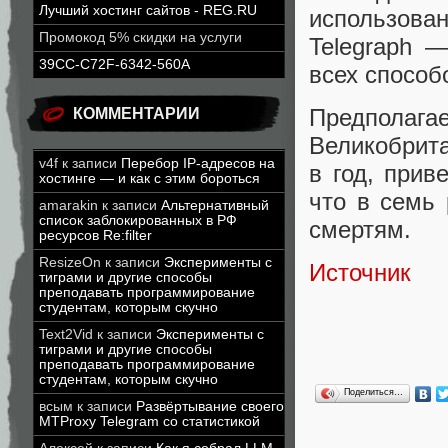
Лучший хостинг сайтов - REG.RU
использова
Промокод 5% скидки на услуги
Telegraph 
39CC-C72F-6342-560A
всех способ
Предполаг
КОММЕНТАРИИ
Великобрита
v4f
к записи
Перебор IP-адресов на
в год, прив
хостинге — и как с этим бороться
что в семь 
amarakin
к записи
Альтернативный
список заблокированных в РФ
смертям.
ресурсов Re:filter
ResizeOn
к записи
Эксперименты с
Источник
тиграми и другие способы
преподавать программирование
студентам, которым скучно
Text2Vid
к записи
Эксперименты с
тиграми и другие способы
преподавать программирование
студентам, которым скучно
Поделиться…
всым
к записи
Развёртывание своего
MTProxy Telegram со статистикой