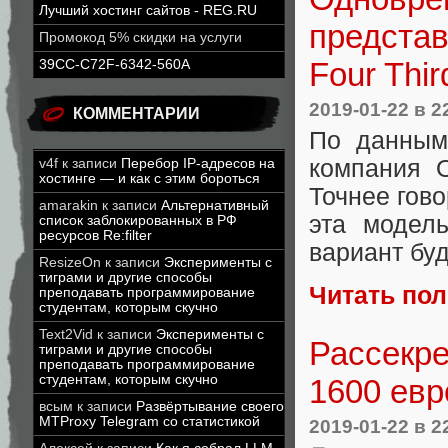
Лучший хостинг сайтов - REG.RU
представ
Промокод 5% скидки на услуги
Four Thir
39CC-C72F-6342-560A
2019-01-22
в 2
КОММЕНТАРИИ
По данным
компания 
v4f
к записи
Перебор IP-адресов на
хостинге — и как с этим бороться
Точнее гов
amarakin
к записи
Альтернативный
эта модел
список заблокированных в РФ
ресурсов Re:filter
вариант бу
ResizeOn
к записи
Эксперименты с
тиграми и другие способы
Читать по
преподавать программирование
студентам, которым скучно
Text2Vid
к записи
Эксперименты с
Рассекре
тиграми и другие способы
преподавать программирование
студентам, которым скучно
1600 евр
всым
к записи
Развёртывание своего
MTProxy Telegram со статистикой
2019-01-22
в 2