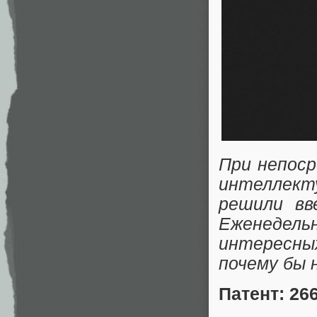
При непос
интеллект
решили вв
Еженеде
интересн
почему бы н
Патент: 26