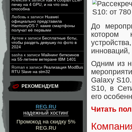
Алексей
к записи
Как я собрал LLM-
печку на 4 GPU, и на что она
способна
Любовь
к записи
Huawei
официально представила
До меропр
HarmonyOS 7: какие смартфоны
получат её первыми
котором 
Артем
к записи
Бесплатные боты,
устройства
чтобы раздеть девушку по фото в
2024
инноваций,
sasha
к записи
Майнинг биткоинов
на 55-летнем ветеране IBM 1401
Одним из 
Roman
к записи
Реализация ModBus
мероприят
RTU Slave на stm32
Galaxy S10
РЕКОМЕНДУЕМ
S10, в Сет
его особенн
REG.RU
Читать по
надежный хостинг
Промокод на скидку 5%
Компания
REG.RU