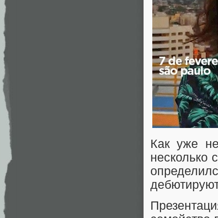
Как уже не
несколько 
определил
дебютируют
Презентаци