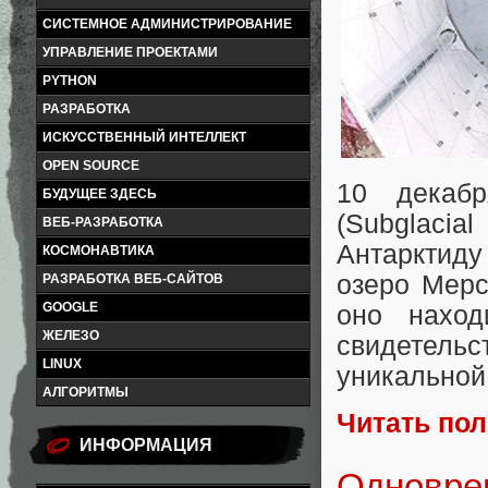
СИСТЕМНОЕ АДМИНИСТРИРОВАНИЕ
УПРАВЛЕНИЕ ПРОЕКТАМИ
PYTHON
РАЗРАБОТКА
ИСКУССТВЕННЫЙ ИНТЕЛЛЕКТ
OPEN SOURCE
10 декаб
БУДУЩЕЕ ЗДЕСЬ
(Subglacia
ВЕБ-РАЗРАБОТКА
Антарктиду
КОСМОНАВТИКА
озеро Мерс
РАЗРАБОТКА ВЕБ-САЙТОВ
GOOGLE
оно наход
ЖЕЛЕЗО
свидетель
LINUX
уникальной
АЛГОРИТМЫ
Читать по
ИНФОРМАЦИЯ
Одновре