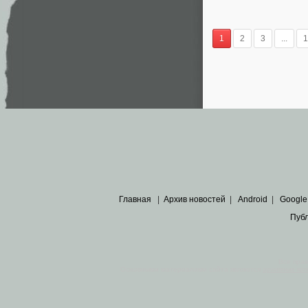
1
2
3
...
1
Главная
|
Архив новостей
|
Android
|
Google
Пуб
Все пра
Основными материалами сайта являются
архивные ко