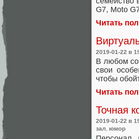
семейство 
G7, Moto G7
Читать по
Виртуаль
2019-01-22
в 1
В любом со
свои особе
чтобы обойт
Читать по
Точная к
2019-01-22
в 1
зал
,
юмор
Персонал 