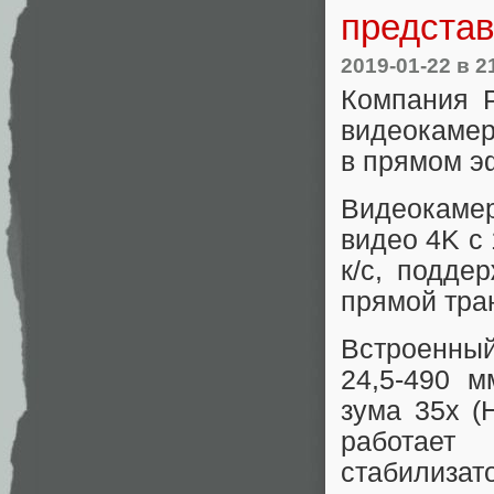
представ
2019-01-22
в 2
Компания P
видеокамер
в прямом э
Видеокаме
видео 4K с
к/с, подд
прямой тра
Встроенны
24,5-490 м
зума 35x (
работает
стабилизат