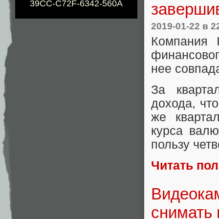
39CC-C72F-6342-560A
завершив
2019-01-22
в 2
Компания 
финансовог
нее совпад
За кварта
дохода, чт
же кварта
курса валю
пользу четв
Читать по
Видеока
снимать 