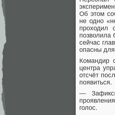
эксперимен
Об этом со
не одно «н
проходил с
позволила 
сейчас гла
опасны для
Командир 
центра упр
отсчёт пос
появиться.
— Зафикси
проявлени
голос.