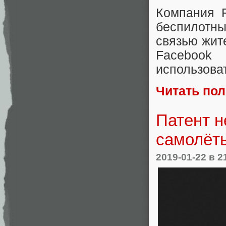
Компания F
беспилотн
связью жит
Facebook 
использова
Читать по
Патент н
самолёт
2019-01-22
в 2