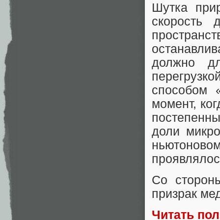
Шутка при
скорость 
пространс
останавли
должно дл
перегрузк
способом 
момент, ког
постепенн
доли микро
ньютоновом
проявлялос
Со сторон
призрак ме
Читать по