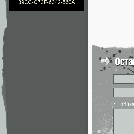
39CC-C72F-6342-560A
* - обя