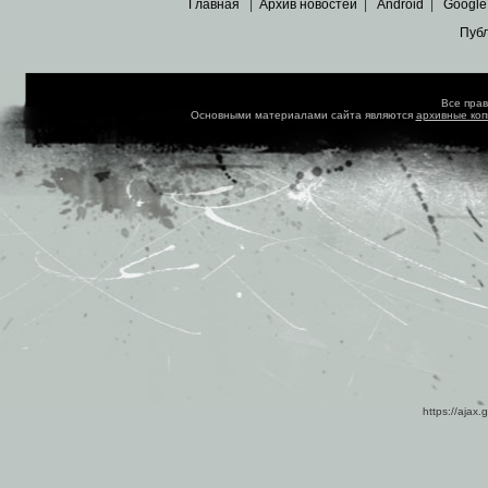
Главная
|
Архив новостей
|
Android
|
Google
Пуб
Все пра
Основными материалами сайта являются
архивные ко
https://ajax.