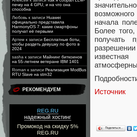
Алексей
к записи
Как я собрал LLM-
значительн
печку на 4 GPU, и на что она
способна
возможного
Любовь
к записи
Huawei
начала поле
официально представила
HarmonyOS 7: какие смартфоны
Более того
получат её первыми
получать 
Артем
к записи
Бесплатные боты,
чтобы раздеть девушку по фото в
разрешении
2024
известная
sasha
к записи
Майнинг биткоинов
на 55-летнем ветеране IBM 1401
атмосферных
Roman
к записи
Реализация ModBus
RTU Slave на stm32
Подробности
РЕКОМЕНДУЕМ
Источник
REG.RU
надежный хостинг
Промокод на скидку 5%
Поделиться…
REG.RU