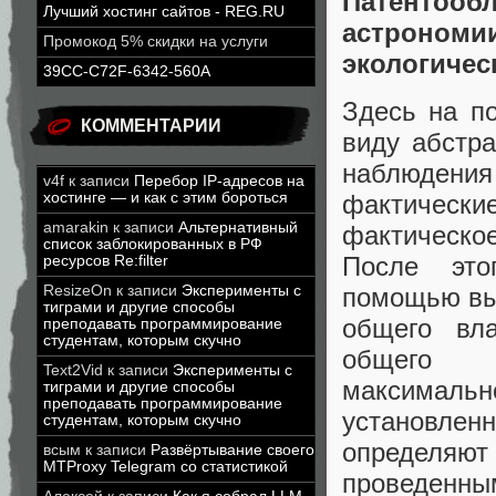
Патентоо
Лучший хостинг сайтов - REG.RU
астрономи
Промокод 5% скидки на услуги
экологичес
39CC-C72F-6342-560A
Здесь на п
КОММЕНТАРИИ
виду абстра
наблюден
v4f
к записи
Перебор IP-адресов на
хостинге — и как с этим бороться
фактичес
amarakin
к записи
Альтернативный
фактическо
список заблокированных в РФ
После это
ресурсов Re:filter
ResizeOn
к записи
Эксперименты с
помощью вы
тиграми и другие способы
общего вла
преподавать программирование
студентам, которым скучно
общего в
Text2Vid
к записи
Эксперименты с
максимал
тиграми и другие способы
преподавать программирование
установлен
студентам, которым скучно
определяю
всым
к записи
Развёртывание своего
MTProxy Telegram со статистикой
проведенны