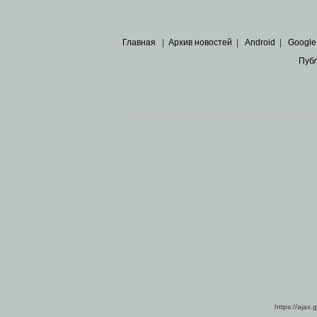
Главная
|
Архив новостей
|
Android
|
Google
Пуб
Все пра
Основными материалами сайта являются
архивные ко
https://ajax.