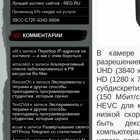
Лучший хостинг сайтов - REG.RU
Промокод 5% скидки на услуги
39CC-C72F-6342-560A
КОММЕНТАРИИ
v4f
к записи
Перебор IP-адресов на
В камере 
хостинге — и как с этим бороться
разрешение
amarakin
к записи
Альтернативный
UHD (3840 x
список заблокированных в РФ
ресурсов Re:filter
HD (1280 x 
ResizeOn
к записи
Эксперименты с
субдискрети
тиграми и другие способы
преподавать программирование
(150 Мбит/
студентам, которым скучно
HEVC для к
Text2Vid
к записи
Эксперименты с
тиграми и другие способы
низкой ско
преподавать программирование
студентам, которым скучно
быть дек
всым
к записи
Развёртывание своего
компьютерах
MTProxy Telegram со статистикой