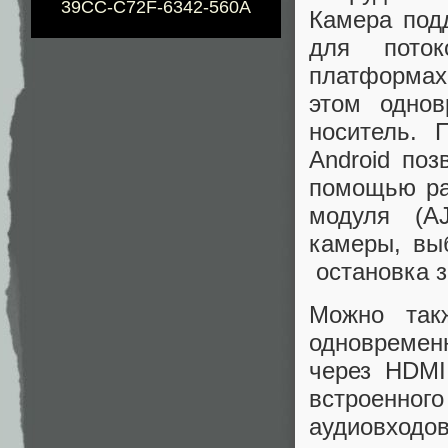
39CC-C72F-6342-560A
Камера подд
для пото
платформах
этом одно
носитель.
Android поз
помощью раз
модуля (A
камеры, вы
остановка з
Можно так
одновремен
через HDMI
встроенно
аудиовходов