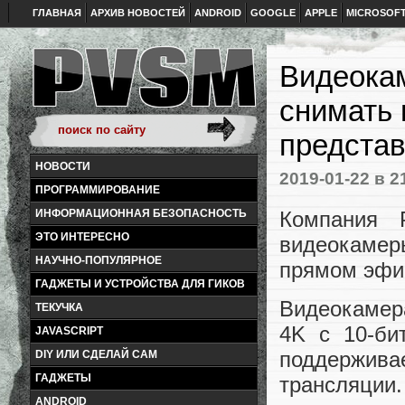
ГЛАВНАЯ
АРХИВ НОВОСТЕЙ
ANDROID
GOOGLE
APPLE
MICROSOF
Видеока
снимать 
представ
НОВОСТИ
2019-01-22
в 2
ПРОГРАММИРОВАНИЕ
Компания P
ИНФОРМАЦИОННАЯ БЕЗОПАСНОСТЬ
ЭТО ИНТЕРЕСНО
видеокамер
НАУЧНО-ПОПУЛЯРНОЕ
прямом эфир
ГАДЖЕТЫ И УСТРОЙСТВА ДЛЯ ГИКОВ
Видеокамер
ТЕКУЧКА
4K с 10-би
JAVASCRIPT
поддержива
DIY ИЛИ СДЕЛАЙ САМ
ГАДЖЕТЫ
трансляции.
ANDROID