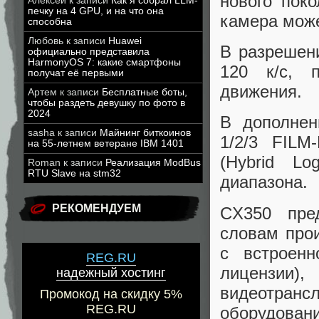
нового пок
Алексей
к записи
Как я собрал LLM-
печку на 4 GPU, и на что она
камера може
способна
Любовь
к записи
Huawei
В разрешени
официально представила
HarmonyOS 7: какие смартфоны
120 к/с, 
получат её первыми
движения.
Артем
к записи
Бесплатные боты,
чтобы раздеть девушку по фото в
2024
В дополнен
sasha
к записи
Майнинг биткоинов
1/2/3 FIL
на 55-летнем ветеране IBM 1401
(Hybrid L
Roman
к записи
Реализация ModBus
RTU Slave на stm32
диапазона.
РЕКОМЕНДУЕМ
CX350 пре
словам прои
с встроенн
REG.RU
лицензии
надежный хостинг
видеотра
Промокод на скидку 5%
REG.RU
оборудовани