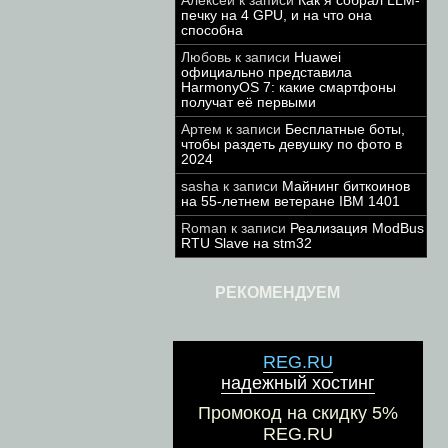
Алексей
к записи
Как я собрал LLM-
печку на 4 GPU, и на что она
способна
Любовь
к записи
Huawei
официально представила
HarmonyOS 7: какие смартфоны
получат её первыми
Артем
к записи
Бесплатные боты,
чтобы раздеть девушку по фото в
2024
sasha
к записи
Майнинг биткоинов
на 55-летнем ветеране IBM 1401
Roman
к записи
Реализация ModBus
RTU Slave на stm32
РЕКОМЕНДУЕМ
REG.RU
надежный хостинг
Промокод на скидку 5%
REG.RU