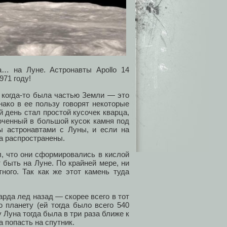
… на Луне. Астронавты Apollo 14
971 году!
 когда-то была частью Земли — это
нако в ее пользу говорят некоторые
 день стал простой кусочек кварца,
юченный в большой кусок камня под
 астронавтами с Луны, и если на
ма распространены.
л, что они сформировались в кислой
 быть на Луне. По крайней мере, ни
ного. Так как же этот камень туда
рда лед назад — скорее всего в тот
 планету (ей тогда было всего 540
 Луна тогда была в три раза ближе к
 попасть на спутник.