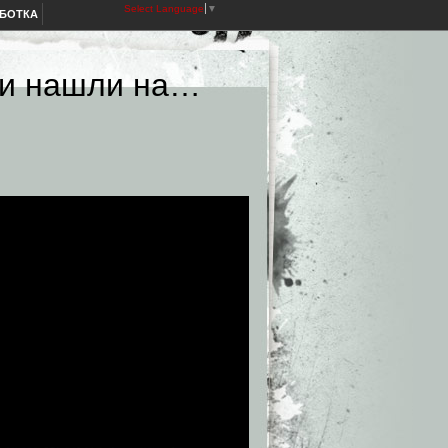
Select Language
▼
АБОТКА
ли нашли на…