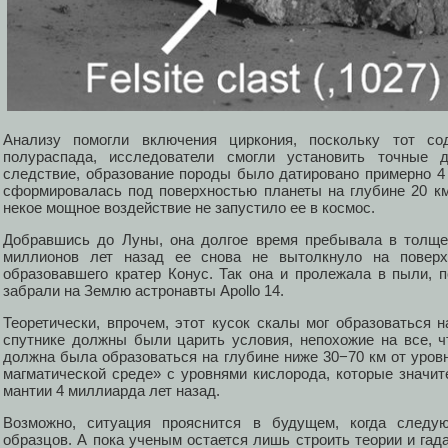
Анализу помогли включения циркония, поскольку тот с
полураспада, исследователи смогли установить точные 
следствие, образование породы было датировано примерно 4
сформировалась под поверхностью планеты на глубине 20 км,
некое мощное воздействие не запустило ее в космос.
Добравшись до Луны, она долгое время пребывала в толще
миллионов лет назад ее снова не вытолкнуло на поверх
образовавшего кратер Конус. Так она и пролежала в пыли,
забрали на Землю астронавты Apollo 14.
Теоретически, впрочем, этот кусок скалы мог образоваться 
спутнике должны были царить условия, непохожие на все, ч
должна была образоваться на глубине ниже 30−70 км от уров
магматической среде» с уровнями кислорода, которые значи
мантии 4 миллиарда лет назад.
Возможно, ситуация прояснится в будущем, когда следу
образцов. А пока ученым остается лишь строить теории и гада