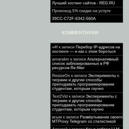
Лучший хостинг сайтов - REG.RU
Промокод 5% скидки на услуги
39CC-C72F-6342-560A
КОММЕНТАРИИ
v4f
к записи
Перебор IP-адресов на
хостинге — и как с этим бороться
amarakin
к записи
Альтернативный
список заблокированных в РФ
ресурсов Re:filter
ResizeOn
к записи
Эксперименты с
тиграми и другие способы
преподавать программирование
студентам, которым скучно
Text2Vid
к записи
Эксперименты с
тиграми и другие способы
преподавать программирование
студентам, которым скучно
всым
к записи
Развёртывание своего
MTProxy Telegram со статистикой