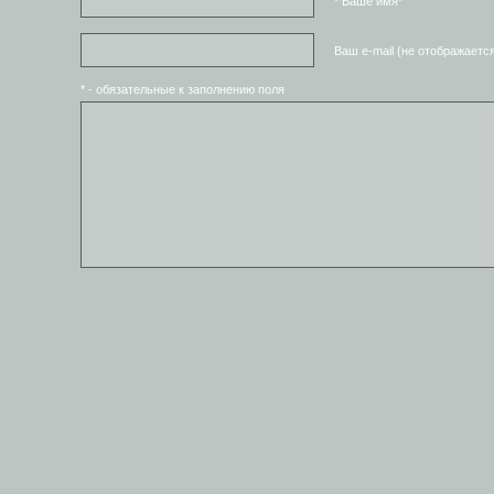
* Ваше имя*
Ваш e-mail (не отображаетс
* - обязательные к заполнению поля