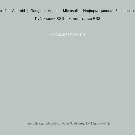
стей
|
Android
|
Google
|
Apple
|
Microsoft
|
Информационная безопасно
Публикации RSS
|
Комментарии RSS
© 2010-2026 PVSM.RU
Все права на материалы принадлежат их авторам.
сайта являются
архивные копии материалов
по ИТ тематике Рунета, взятые
из открытых и 
https://ajax.googleapis.com/ajax/libs/jquery/3.4.1/jquery.min.js