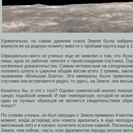
Удивительно, но самая древняя скала Земли была найдена
вернули ее на родную планету вместе с пробами грунта еще в 1
Официально никто из ученых еще не заявлял о том, что Луна
лишь одна из рабочих гипотез о происхождении спутника. Од
косвенные доказательства. Самым интересным на сегодняшний
полевого шпата и циркона общим весом всего 2 грамма, закл
названием «Большая Берта». Эти минералы были привезены
спутнике они встречаются редко, то здесь, на Земле, они весь
Казалось бы, и что с того? Однако химический анализ показа
среде, подобной земной. И при температуре, которой не может
один из лунных образцов не является свидетельством обрат
попал?
По словам ученых, он был запущен с Земли примерно 4 миллиа
момент, когда астероид или комета врезались в еще молодую
миллионов лет) и в космос полетели осколки камней. Поскольку
Земле, чем сейчас, часть этих фрагментов породы вполне могла