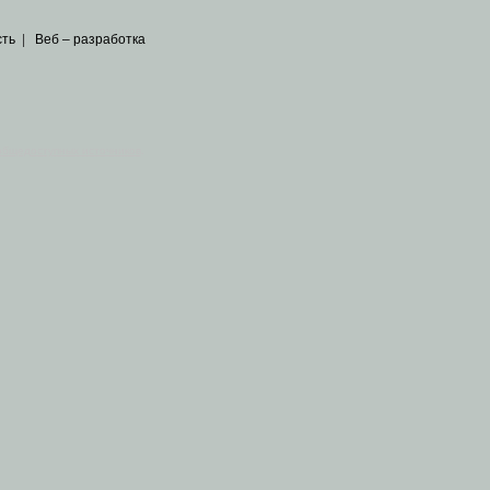
сть
|
Веб – разработка
общедоступных источников
.