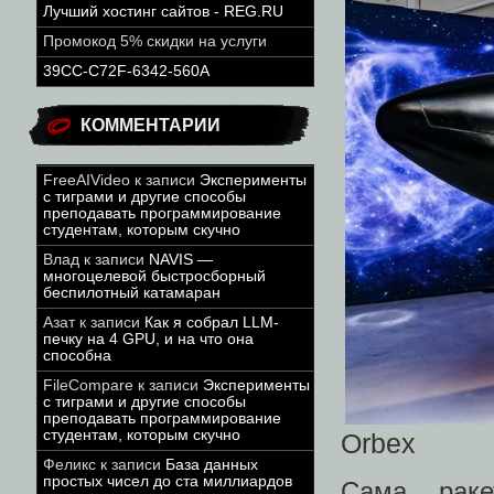
Лучший хостинг сайтов - REG.RU
Промокод 5% скидки на услуги
39CC-C72F-6342-560A
КОММЕНТАРИИ
FreeAIVideo
к записи
Эксперименты
с тиграми и другие способы
преподавать программирование
студентам, которым скучно
Влад
к записи
NAVIS —
многоцелевой быстросборный
беспилотный катамаран
Азат
к записи
Как я собрал LLM-
печку на 4 GPU, и на что она
способна
FileCompare
к записи
Эксперименты
с тиграми и другие способы
преподавать программирование
студентам, которым скучно
Orbex
Феликс
к записи
База данных
простых чисел до ста миллиардов
Сама раке