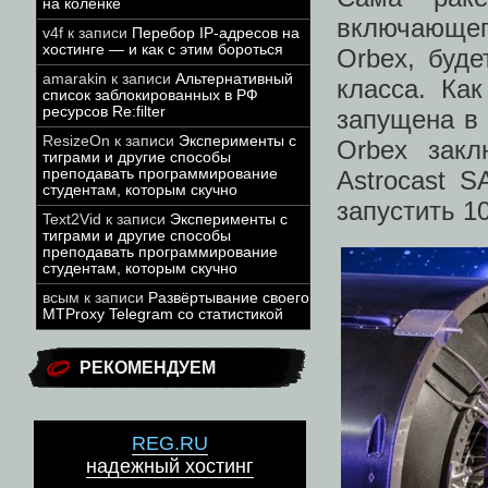
на коленке
включающег
v4f
к записи
Перебор IP-адресов на
хостинге — и как с этим бороться
Orbex, буде
amarakin
к записи
Альтернативный
класса. Ка
список заблокированных в РФ
ресурсов Re:filter
запущена в 
ResizeOn
к записи
Эксперименты с
Orbex закл
тиграми и другие способы
Astrocast S
преподавать программирование
студентам, которым скучно
запустить 1
Text2Vid
к записи
Эксперименты с
тиграми и другие способы
преподавать программирование
студентам, которым скучно
всым
к записи
Развёртывание своего
MTProxy Telegram со статистикой
РЕКОМЕНДУЕМ
REG.RU
надежный хостинг