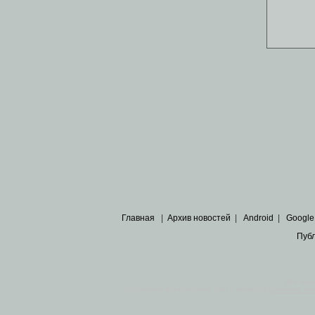
Главная
|
Архив новостей
|
Android
|
Google
Пуб
Все пра
Основными материалами сайта являются
архивные ко