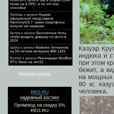
Алексей
к записи
Как я собрал LLM-
печку на 4 GPU, и на что она
способна
Любовь
к записи
Huawei
официально представила
HarmonyOS 7: какие смартфоны
получат её первыми
Артем
к записи
Бесплатные боты,
чтобы раздеть девушку по фото в
2024
Казуар Кру
sasha
к записи
Майнинг биткоинов
на 55-летнем ветеране IBM 1401
индюка и с
Roman
к записи
Реализация ModBus
при этом к
RTU Slave на stm32
бежит, а к
РЕКОМЕНДУЕМ
на мощных 
80 кг, каз
человека.
REG.RU
надежный хостинг
Промокод на скидку 5%
REG.RU