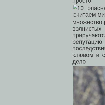
прост
множество 
волнистых
приручаю
репутаци
последств
клювом и с
дело