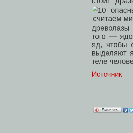
стоит драз
древолазы 
того — ядо
яд, чтобы 
выделяют я
теле челов
Источник
Поделиться…