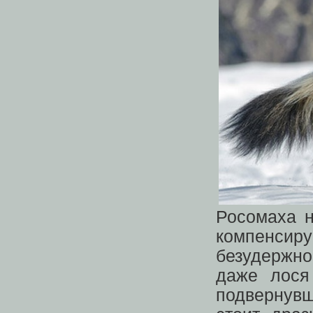
Росомаха н
компенси
безудержно
даже лося
подвернувш