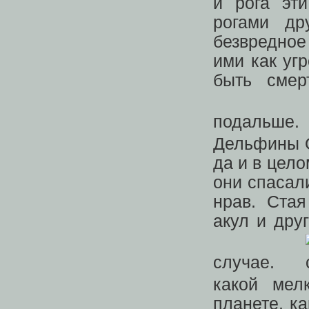
и рога эт
рогами др
безвредное
ими как уг
быть смер
подал
Дельфины О
да и в цело
они спасали
нрав. Ста
акул и дру
случае.
какой мел
планете, к