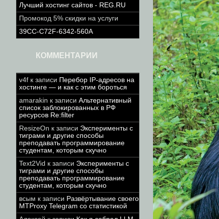
Лучший хостинг сайтов - REG.RU
Промокод 5% скидки на услуги
39CC-C72F-6342-560A
КОММЕНТАРИИ
v4f
к записи
Перебор IP-адресов на
хостинге — и как с этим бороться
amarakin
к записи
Альтернативный
список заблокированных в РФ
ресурсов Re:filter
ResizeOn
к записи
Эксперименты с
тиграми и другие способы
преподавать программирование
студентам, которым скучно
Text2Vid
к записи
Эксперименты с
тиграми и другие способы
преподавать программирование
студентам, которым скучно
всым
к записи
Развёртывание своего
MTProxy Telegram со статистикой