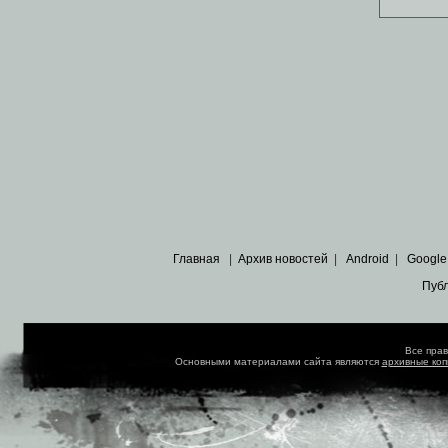
Главная
|
Архив новостей
|
Android
|
Google
Пуб
Все пра
Основными материалами сайта являются
архивные ко