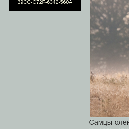
39CC-C72F-6342-560A
Самцы олен